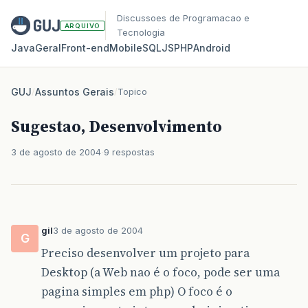
Discussoes de Programacao e
ARQUIVO
Tecnologia
Java
Geral
Front‑end
Mobile
SQL
JS
PHP
Android
GUJ
/
Assuntos Gerais
/
Topico
Sugestao, Desenvolvimento
3 de agosto de 2004
9 respostas
gil
3 de agosto de 2004
G
Preciso desenvolver um projeto para
Desktop (a Web nao é o foco, pode ser uma
pagina simples em php) O foco é o