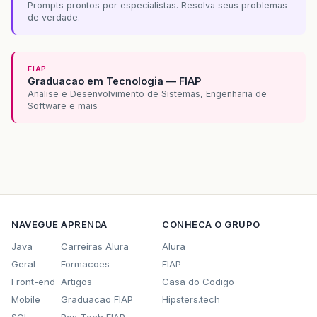
Prompts prontos por especialistas. Resolva seus problemas
de verdade.
FIAP
Graduacao em Tecnologia — FIAP
Analise e Desenvolvimento de Sistemas, Engenharia de
Software e mais
NAVEGUE
APRENDA
CONHECA O GRUPO
Java
Carreiras Alura
Alura
Geral
Formacoes
FIAP
Front-end
Artigos
Casa do Codigo
Mobile
Graduacao FIAP
Hipsters.tech
SQL
Pos-Tech FIAP