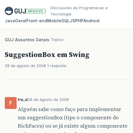
Discussoes de Programacao e
ARQUIVO
Tecnologia
Java
Geral
Front‑end
Mobile
SQL
JS
PHP
Android
GUJ
/
Assuntos Gerais
/
Topico
SuggestionBox em Swing
28 de agosto de 2008
1 resposta
fre_d
28 de agosto de 2008
F
Alguém sabe como faço para implementar
um suggestionBox (tipo o componente do
RichFaces) ou se já existe algum componente