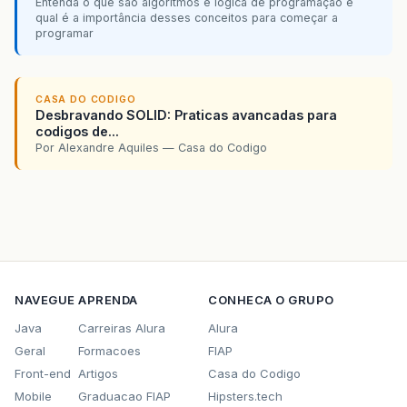
Entenda o que são algoritmos e lógica de programação e
qual é a importância desses conceitos para começar a
programar
CASA DO CODIGO
Desbravando SOLID: Praticas avancadas para
codigos de...
Por Alexandre Aquiles — Casa do Codigo
NAVEGUE
APRENDA
CONHECA O GRUPO
Java
Carreiras Alura
Alura
Geral
Formacoes
FIAP
Front-end
Artigos
Casa do Codigo
Mobile
Graduacao FIAP
Hipsters.tech