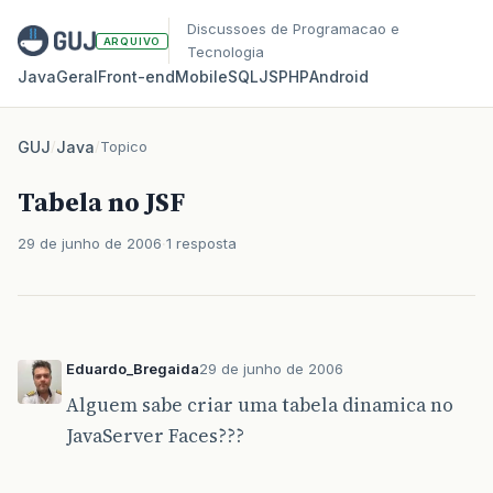
Discussoes de Programacao e
ARQUIVO
Tecnologia
Java
Geral
Front‑end
Mobile
SQL
JS
PHP
Android
GUJ
/
Java
/
Topico
Tabela no JSF
29 de junho de 2006
1 resposta
Eduardo_Bregaida
29 de junho de 2006
Alguem sabe criar uma tabela dinamica no
JavaServer Faces???