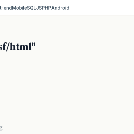
t‑end
Mobile
SQL
JS
PHP
Android
sf/html"
g