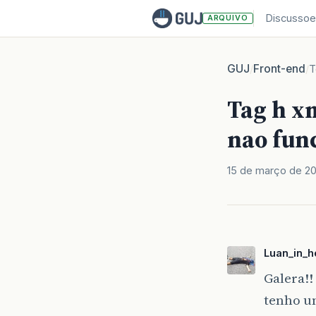
Discussoe
ARQUIVO
GUJ
Front-end
/
/
T
Tag h xm
nao fun
15 de março de 2
Luan_in_he
Galera!!
tenho um