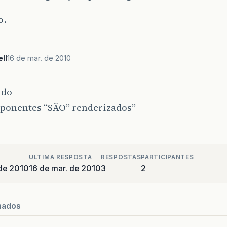
o.
ll
16 de mar. de 2010
ndo
ponentes “SÃO” renderizados”
ULTIMA RESPOSTA
RESPOSTAS
PARTICIPANTES
de 2010
16 de mar. de 2010
3
2
nados