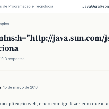
Java
Geral
Fron
s de Programacao e Tecnologia
opico
lns:h="http://java.sun.com/j
ciona
010
3 respostas
ll
15 de março de 2010
a aplicação web, e nao consigo fazer com que a ta