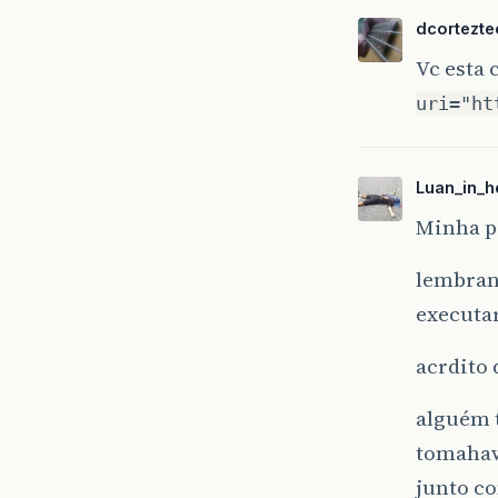
dcortezte
Vc esta
uri="ht
Luan_in_he
Minha p
lembran
executa
acrdito 
alguém 
tomahaw
junto co