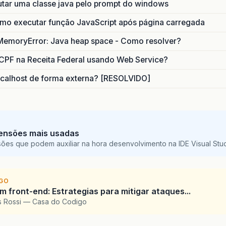
utar uma classe java pelo prompt do windows
o executar função JavaScript após página carregada
MemoryError: Java heap space - Como resolver?
CPF na Receita Federal usando Web Service?
calhost de forma externa? [RESOLVIDO]
ensões mais usadas
sões que podem auxiliar na hora desenvolvimento na IDE Visual St
IGO
 front-end: Estrategias para mitigar ataques...
is Rossi — Casa do Codigo