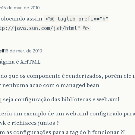
c
15 de mar. de 2010
 colocando assim
<%@ taglib prefix="h"
tp://java.sun.com/jsf/html" %>
ll
16 de mar. de 2010
ágina é XHTML
do que os componente é renderizados, porém ele 
r nenhuma acao com o managed bean
q seja configuração das bibliotecas e web.xml
teria um exemplo de um web.xml configurado para 
k e richfaces juntos ?
m as configurações para a tag do h funcionar ??