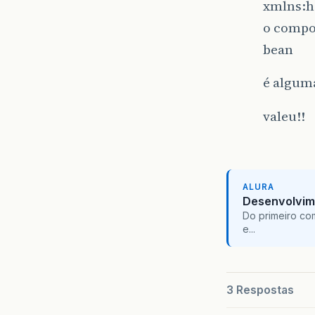
xmlns:h
o compo
bean
é alguma
valeu!!
ALURA
Desenvolvim
Do primeiro co
e...
3 Respostas