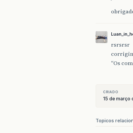
obrigad
Luan_in_he
rsrsrsr
corrigi
“Os com
CRIADO
15 de março 
Topicos relacio