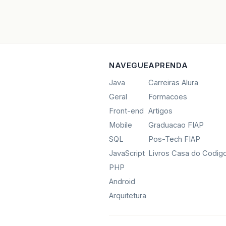
NAVEGUE
APRENDA
Java
Carreiras Alura
Geral
Formacoes
Front-end
Artigos
Mobile
Graduacao FIAP
SQL
Pos-Tech FIAP
JavaScript
Livros Casa do Codig
PHP
Android
Arquitetura