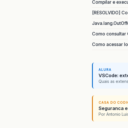
Compilar e exec
[RESOLVIDO] Com
Java.lang.OutOf
Como consultar 
Como acessar lo
ALURA
VSCode: ext
Quais as exten
CASA DO COD
Seguranca em
Por Antonio Lu