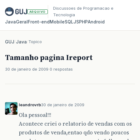
Discussoes de Programacao e
ARQUIVO
Tecnologia
Java
Geral
Front‑end
Mobile
SQL
JS
PHP
Android
GUJ
/
Java
/
Topico
Tamanho pagina Ireport
30 de janeiro de 2009
0 respostas
leandrovrb
30 de janeiro de 2009
Ola pessoal!!!
Acontece criei o relatorio de vendas com os
produtos de venda,entao qdo vendo poucos