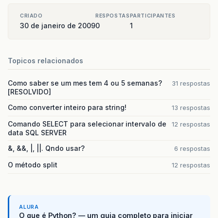
CRIADO
RESPOSTAS
PARTICIPANTES
30 de janeiro de 2009
0
1
Topicos relacionados
Como saber se um mes tem 4 ou 5 semanas?
31 respostas
[RESOLVIDO]
Como converter inteiro para string!
13 respostas
Comando SELECT para selecionar intervalo de
12 respostas
data SQL SERVER
&, &&, |, ||. Qndo usar?
6 respostas
O método split
12 respostas
ALURA
O que é Python? — um guia completo para iniciar