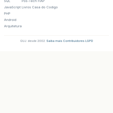
SQL
Pos-Tech FIAP
JavaScript
Livros Casa do Codigo
PHP
Android
Arquitetura
GUJ: desde 2002.
·
Saiba mais
·
Contribuidores
·
LGPD