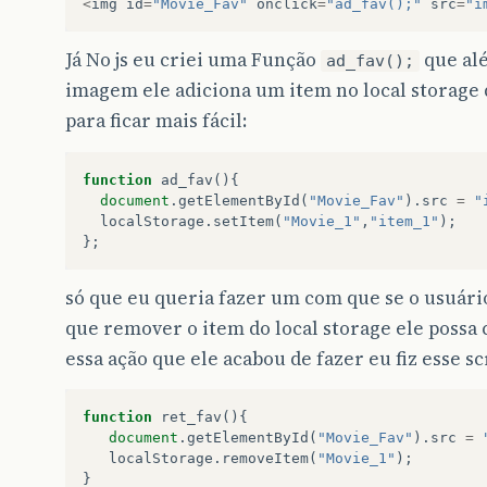
<
img
id
=
"Movie_Fav"
onclick
=
"ad_fav();"
src
=
"i
Já No js eu criei uma Função
que alé
ad_fav();
imagem ele adiciona um item no local storage 
para ficar mais fácil:
function
ad_fav
(){
document
.
getElementById
(
"Movie_Fav"
).
src
=
"
localStorage
.
setItem
(
"Movie_1"
,
"item_1"
);
};
só que eu queria fazer um com que se o usuário
que remover o item do local storage ele possa 
essa ação que ele acabou de fazer eu fiz esse sc
function
ret_fav
(){
document
.
getElementById
(
"Movie_Fav"
).
src
=
localStorage
.
removeItem
(
"Movie_1"
);
}