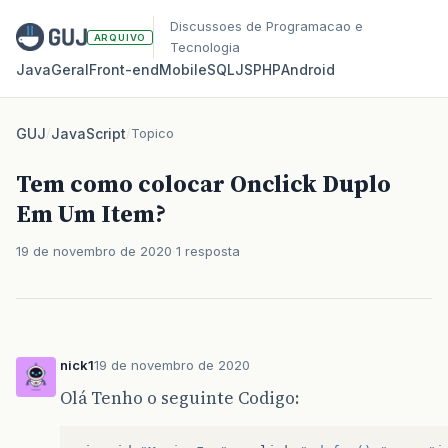
Discussoes de Programacao e
ARQUIVO
Tecnologia
Java
Geral
Front‑end
Mobile
SQL
JS
PHP
Android
GUJ
/
JavaScript
/
Topico
Tem como colocar Onclick Duplo
Em Um Item?
19 de novembro de 2020
1 resposta
nick1
19 de novembro de 2020
Olá Tenho o seguinte Codigo: