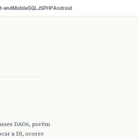
t‑end
Mobile
SQL
JS
PHP
Android
lasses DAOs, porém
car a DI, ocorre