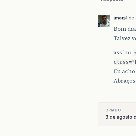
@T
pu
jmag
4 de
Bom dia!
Talvez v
}
assim:
@T
class="
pu
Eu acho 
Abraços
}
CRIADO
3 de agosto 
}