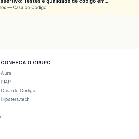
ssertivo: Testes e qualidade de codigo em...
amos — Casa do Codigo
CONHECA O GRUPO
Alura
FIAP
Casa do Codigo
Hipsters.tech
o