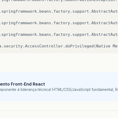
.
springframework
.
beans
.
factory
.
support
.
AbstractAut
est
blic
void
testSalvar
()
{
.
springframework
.
beans
.
factory
.
support
.
AbstractAut
Estado
estado
=
null
;
estado
=
estadoDao
.
salvar
(
getEstado
());
.
springframework
.
beans
.
factory
.
support
.
AbstractAut
assertNotNull
(
estado
);
assertEquals
(
"Sao Paulo"
,
estado
.
getNome
());
a
.
security
.
AccessController
.
doPrivileged
(
Native
Me
est
blic
void
testAtualizar
()
{
Map
<
String
,
Object
>
params
=
new
HashMap
<
String
,
params
.
put
(
"nome"
,
nome
);
Estado
estado
=
estadoDao
.
pesqParam
(
"select e fr
ento Front-End React
estado
.
setNome
(
"Minas Gerais"
);
mponente à liderança técnica! HTML/CSS/JavaScript fundamental, 
estado
=
estadoDao
.
atualizar
(
estado
);
assertNotNull
(
estado
);
assertEquals
(
"Minas Gerais"
,
estado
.
getNome
());