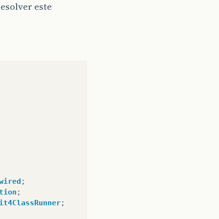
esolver este
wired
;
tion
;
it4ClassRunner
;