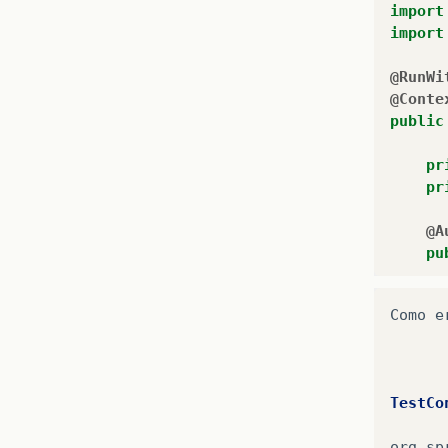
import
import
@RunWi
@Conte
public
pr
pr
@A
pu
}
Como
e
pr
TestCo
org
.
sp