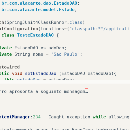
br.com.alacarte.dao.EstadoDAO
;
br.com.alacarte.model.Estado
;
th
(
SpringJUnit4ClassRunner
.
class
)
xtConfiguration
(
locations
=
{
"classpath:**/applicati
class
TesteEstadoDAO
{
ivate
EstadoDAO
estadoDao
;
ivate
String
nome
=
"Sao Paulo"
;
utowired
blic
void
setEstadoDao
(
EstadoDAO
estadoDao
){
this
.
estadoDao
=
estadoDao
;
rro
apresenta
a
seguinte
mensagem
…
ivate
Estado
getEstado
(){
Estado
est
=
new
Estado
();
est
.
setNome
(
"Sao Paulo"
);
ntextManager
:
234
-
Caught
exception
while
allowing
est
.
setEstado
(
"SP"
);
return
est
;
ringframework
.
beans
.
factory
.
BeanCreationException
: