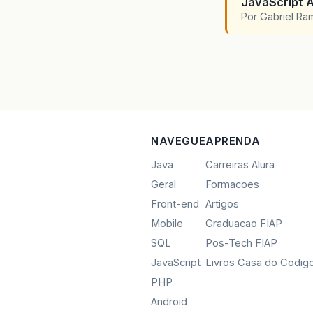
JavaScript A
Por Gabriel R
NAVEGUE
APRENDA
Java
Carreiras Alura
Geral
Formacoes
Front-end
Artigos
Mobile
Graduacao FIAP
SQL
Pos-Tech FIAP
JavaScript
Livros Casa do Codig
PHP
Android