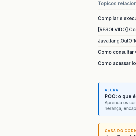
Topicos relacio
Compilar e exec
[RESOLVIDO] Com
Java.lang.OutOf
Como consultar 
Como acessar lo
ALURA
POO: o que é
Aprenda os con
herança, encap
CASA DO COD