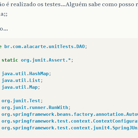
ão é realizado os testes…Alguém sabe como posso r
a;;
do…
e
br.com.alacarte.unitTests.DAO
;
 static
org.junit.Assert.*
;
java.util.HashMap
;
java.util.List
;
java.util.Map
;
org.junit.Test
;
org.junit.runner.RunWith
;
org.springframework.beans.factory.annotation.Auto
org.springframework.test.context.ContextConfigura
org.springframework.test.context.junit4.SpringJUn