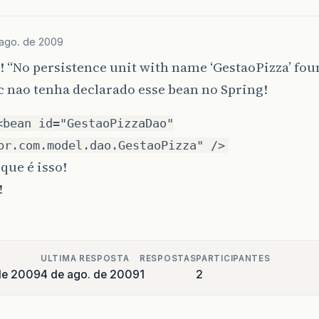
est
blic
void
testListaTodos
()
{
 ago. de 2009
List
<
Estado
>
estado
=
estadoDao
.
listaTodos
();
assertNotNull
(
estado
);
 “No persistence unit with name ‘GestaoPizza’ fou
assertEquals
(
1
,
estado
.
size
());
c nao tenha declarado esse bean no Spring!
assertEquals
(
"Minas Gerais"
,
estado
.
get
(
0
).
getNo
<bean id="GestaoPizzaDao"
est
br.com.model.dao.GestaoPizza" />
blic
void
testExcluir
()
{
que é isso!
Map
<
String
,
Object
>
params
=
new
HashMap
<
String
,
params
.
put
(
"nome"
,
nome
);
!
Estado
estado
=
estadoDao
.
pesqParam
(
"select e fr
estadoDao
.
excluir
(
estado
);
assertNull
(
estadoDao
.
pesqParam
(
"select e from es
ULTIMA RESPOSTA
RESPOSTAS
PARTICIPANTES
de 2009
4 de ago. de 2009
1
2