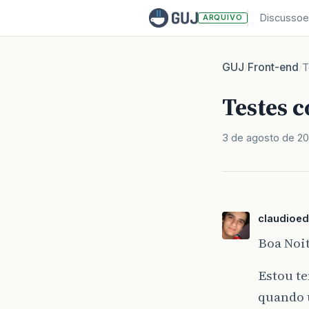
Discussoe
ARQUIVO
GUJ
Front-end
/
/
T
Testes 
3 de agosto de 2
claudioed
Boa Noi
Estou t
quando 