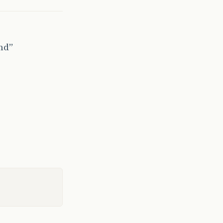
nd”
me
());
Object
>
();
om estado e where e.nome = :nome"
,
params
);
tado e where e.nome = :nome"
,
params
));