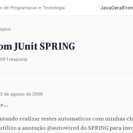
Java
Geral
Fron
s de Programacao e Tecnologia
opico
com JUnit SPRING
009
1 resposta
3 de agosto de 2009
te…
entando realizar testes automaticos com minhas c
utilizo a anotação
@autowired
do SPRING para invo