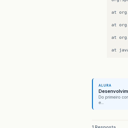
}
at
org
@T
pu
at
org
at
org
at
jav
}
@T
pu
ALURA
Desenvolvim
Do primeiro co
e...
}
1 Resposta