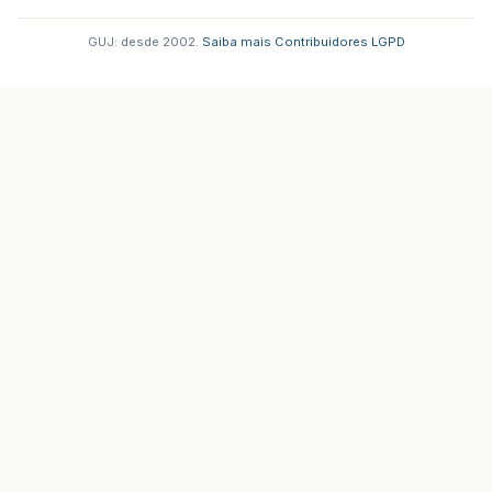
GUJ: desde 2002.
·
Saiba mais
·
Contribuidores
·
LGPD