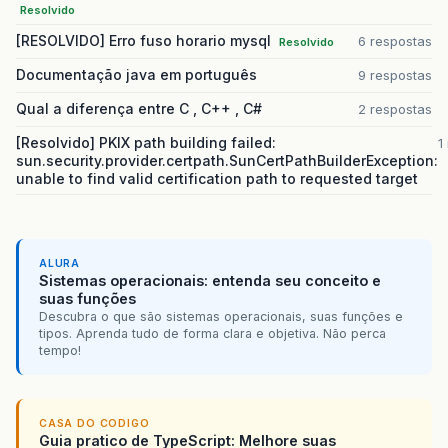
Resolvido
[RESOLVIDO] Erro fuso horario mysql
6 respostas
Resolvido
Documentação java em português
9 respostas
Qual a diferença entre C , C++ , C#
2 respostas
[Resolvido] PKIX path building failed:
1
sun.security.provider.certpath.SunCertPathBuilderException:
unable to find valid certification path to requested target
ALURA
Sistemas operacionais: entenda seu conceito e
suas funções
Descubra o que são sistemas operacionais, suas funções e
tipos. Aprenda tudo de forma clara e objetiva. Não perca
tempo!
CASA DO CODIGO
Guia pratico de TypeScript: Melhore suas