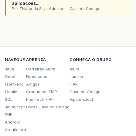
aplicacoes...
Por Thiago da Silva Adriano — Casa do Codigo
NAVEGUE
APRENDA
CONHECA O GRUPO
Java
Carreiras Alura
Alura
Geral
Formacoes
Lumina
Front-end
Artigos
FIAP
Mobile
Graduacao FIAP
Casa do Codigo
SQL
Pos-Tech FIAP
Hipsters.tech
JavaScript
Livros Casa do Codigo
PHP
Android
Arquitetura