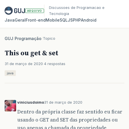
Discussoes de Programacao e
ARQUIVO
Tecnologia
Java
Geral
Front‑end
Mobile
SQL
JS
PHP
Android
GUJ
/
Programação
/
Topico
This ou get & set
31 de março de 2020
4 respostas
java
viniciusdoimo
31 de março de 2020
Dentro da própria classe faz sentido eu ficar
usando o GET and SET das propriedades ou
uso apenas a chamada da propriedade