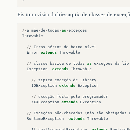
Eis uma visão da hieraquia de classes de exceçã
//
a
mãe
-
de
-
todas
-
as
-
exceções
Throwable
//
Erros
sérios
de
baixo
nível
Error
extends
Throwable
//
classe
básica
de
todas
as
exceções
da
lib
Exception
extends
Throwable
//
típica
exceção
de
library
IOException
extends
Exception
//
exceção
feita
pelo
programador
XXXException
extends
Exception
//
Exceções
não
-
checadas
(
não
são
obrigadas
RuntimeException
extends
Throwable
IllegalArgumentException
extends
RuntimeE