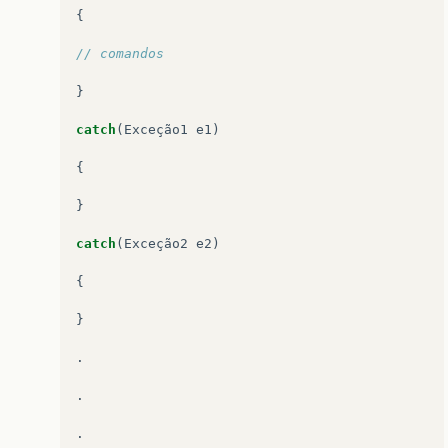
{
// comandos
}
catch
(
Exceção1
e1
)
{
}
catch
(
Exceção2
e2
)
{
}
.
.
.