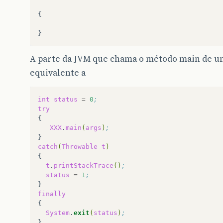
{
}
A parte da JVM que chama o método main de um
equivalente a
int
status
=
0
;
try
XXX
.
main
(
args
)
;
catch
(
Throwable
t
)
t
.
printStackTrace
()
;
status
=
1
;
finally
System
.
exit
(
status
)
;