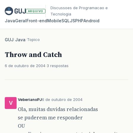
Discussoes de Programacao e
ARQUIVO
Tecnologia
Java
Geral
Front‑end
Mobile
SQL
JS
PHP
Android
GUJ
/
Java
/
Topico
Throw and Catch
6 de outubro de 2004
3 respostas
VeberianoPJ
6 de outubro de 2004
V
Ola, muitas duvidas relacionadas
se puderem me responder
OU