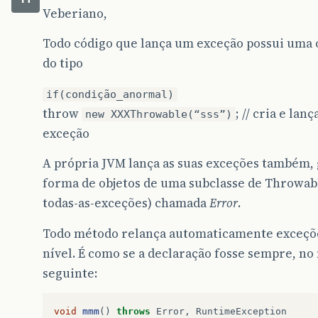
Veberiano,
Todo código que lança um exceção possui uma 
do tipo
if(condição_anormal)
throw
; // cria e lan
new XXXThrowable(“sss”)
exceção
A própria JVM lança as suas exceções também,
forma de objetos de uma subclasse de Throwab
todas-as-exceções) chamada
Error
.
Todo método relança automaticamente exceçõe
nível. É como se a declaração fosse sempre, no
seguinte:
void
mmm
()
throws
Error
,
RuntimeException