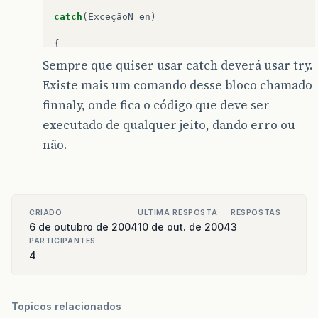
catch
(
ExceçãoN
en
)
{
Sempre que quiser usar catch deverá usar try.
}
Existe mais um comando desse bloco chamado
finnaly, onde fica o código que deve ser
executado de qualquer jeito, dando erro ou
não.
CRIADO
ULTIMA RESPOSTA
RESPOSTAS
6 de outubro de 2004
10 de out. de 2004
3
PARTICIPANTES
4
Topicos relacionados