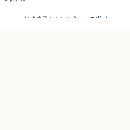
Arquitetura
GUJ: desde 2002.
·
Saiba mais
·
Contribuidores
·
LGPD