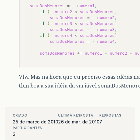
somaDosMenores
=
-
numero1
;
if
(
-
numero2
<
somaDosMenores
)
somaDosMenores
=
-
numero2
;
if
(
-
numero3
<
somaDosMenores
)
somaDosMenores
=
-
numero3
;
if
(
-
numero4
<
somaDosMenores
)
somaDosMenores
=
-
numero4
;
somaDosMenores
+=
numero1
+
numero2
+
nu
Vlw. Mas na hora que eu preciso essas idéias não
tbm boa a sua idéia da variável somaDosMenore
CRIADO
ULTIMA RESPOSTA
RESPOSTAS
25 de março de 2010
26 de mar. de 2010
7
PARTICIPANTES
3