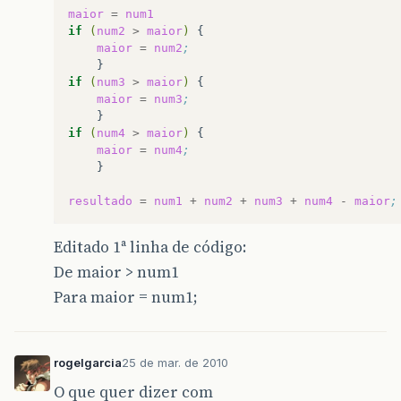
maior
=
num1
if
(
num2
>
maior
)
maior
=
num2
;
if
(
num3
>
maior
)
maior
=
num3
;
if
(
num4
>
maior
)
maior
=
num4
;
resultado
=
num1
+
num2
+
num3
+
num4
-
maior
;
Editado 1ª linha de código:
De maior > num1
Para maior = num1;
rogelgarcia
25 de mar. de 2010
O que quer dizer com