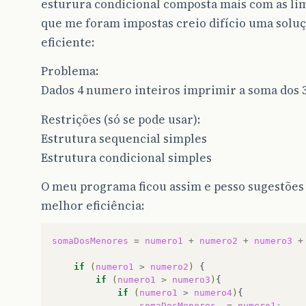
esturura condicional composta mais com as li
que me foram impostas creio difício uma solu
eficiente:
Problema:
Dados 4 numero inteiros imprimir a soma dos
Restrições (só se pode usar):
Estrutura sequencial simples
Estrutura condicional simples
O meu programa ficou assim e pesso sugestões
melhor eficiência:
somaDosMenores
=
numero1
+
numero2
+
numero3
+
if
(
numero1
>
numero2
)
if
(
numero1
>
numero3
)
if
(
numero1
>
numero4
)
somaDosMenores
-=
numero1
;