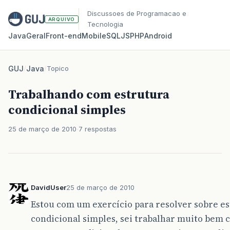
Discussoes de Programacao e
ARQUIVO
Tecnologia
Java
Geral
Front‑end
Mobile
SQL
JS
PHP
Android
GUJ
/
Java
/
Topico
Trabalhando com estrutura
condicional simples
25 de março de 2010
7 respostas
DavidUser
25 de março de 2010
Estou com um exercício para resolver sobre e
condicional simples, sei trabalhar muito bem