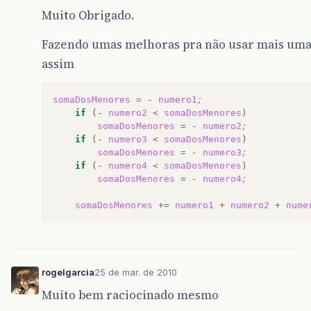
Muito Obrigado.
Fazendo umas melhoras pra não usar mais uma 
assim
somaDosMenores
=
-
numero1
;
if
(
-
numero2
<
somaDosMenores
)
somaDosMenores
=
-
numero2
;
if
(
-
numero3
<
somaDosMenores
)
somaDosMenores
=
-
numero3
;
if
(
-
numero4
<
somaDosMenores
)
somaDosMenores
=
-
numero4
;
somaDosMenores
+=
numero1
+
numero2
+
nume
rogelgarcia
25 de mar. de 2010
Muito bem raciocinado mesmo