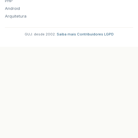
PHP
Android
Arquitetura
GUJ: desde 2002.
·
Saiba mais
·
Contribuidores
·
LGPD