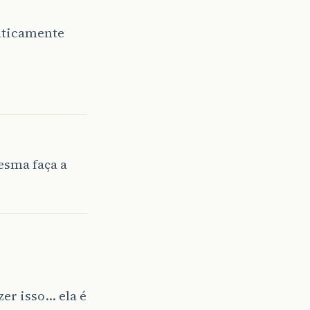
aticamente
esma faça a
er isso… ela é