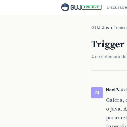
Discussoe
ARQUIVO
GUJ
Java
/
/
Topico
Trigger 
4 de setembro de
NaelPJ
4 
N
Galera, 
o java.
parametr
inserção