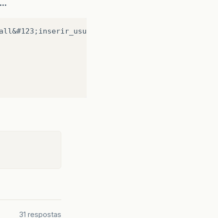
..
all&#123;inserir_usuario_sp&#40;?, ?, ?&#41;&#125;
31 respostas