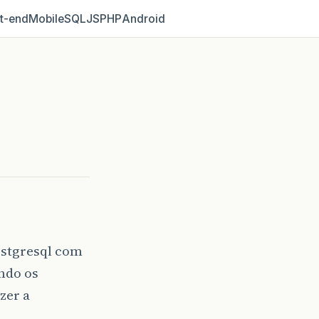
t‑end
Mobile
SQL
JS
PHP
Android
ostgresql com
ndo os
zer a