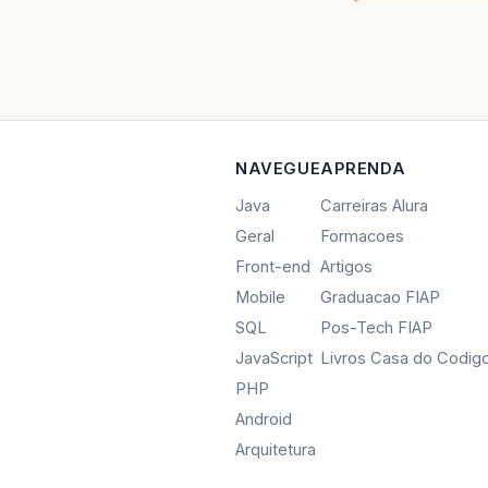
NAVEGUE
APRENDA
Java
Carreiras Alura
Geral
Formacoes
Front-end
Artigos
Mobile
Graduacao FIAP
SQL
Pos-Tech FIAP
JavaScript
Livros Casa do Codig
PHP
Android
Arquitetura