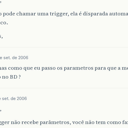
o pode chamar uma trigger, ela é disparada autom
nco.
s,
e set. de 2006
mas como que eu passo os parametros para que a m
 no BD ?
e set. de 2006
,
ger não recebe parâmetros, você não tem como faz