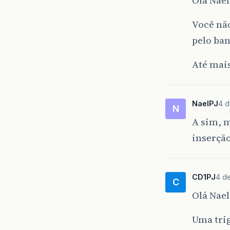
Você nã
pelo ba
Até mai
NaelPJ
4 d
N
A sim, 
inserção
CD1PJ
4 d
C
Olá Nael
Uma trig