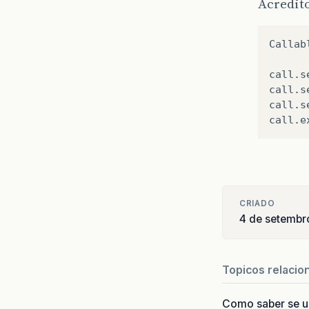
Acredito
Callab
call.s
call.s
call.s
CRIADO
4 de setembr
Topicos relacio
Como saber se 