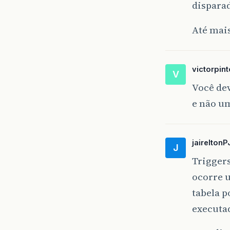
dispara
Até mai
victorpin
V
Você de
e não um
jaireltonP
J
Trigger
ocorre 
tabela p
executad