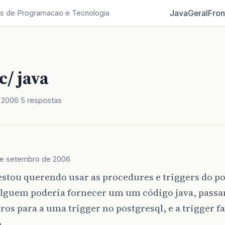
Java
Geral
Fron
s de Programacao e Tecnologia
c/ java
 2006
5 respostas
de setembro de 2006
estou querendo usar as procedures e triggers do p
 Alguem poderia fornecer um um código java, passa
os para a uma trigger no postgresql, e a trigger fa
.