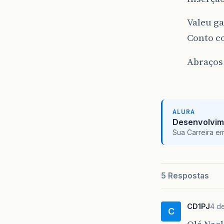
Valeu ga
Conto c
Abraços
ALURA
Desenvolvim
Sua Carreira e
5 Respostas
CD1PJ
4 d
C
Olá Nael