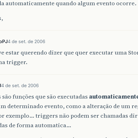
da automaticamente quando algum evento ocorre.
s,
toPJ
4 de set. de 2006
ve estar querendo dizer que quer executar uma St
a trigger.
J
4 de set. de 2006
s são funções que são executadas
automaticament
um determinado evento, como a alteração de um re
or exemplo... triggers não podem ser chamadas di
as de forma automatica...