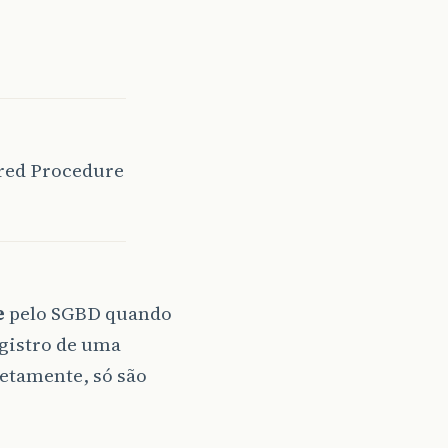
ored Procedure
e
pelo SGBD quando
gistro de uma
retamente, só são