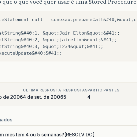
 que o que você quer usar é uma Stored Procedure.
leStatement call = conexao.prepareCall&#40;&quot;c
etString&#40;1, &quot;Jair Elton&quot;&#41;;

etString&#40;2, &quot;jairelton&quot;&#41;;

etString&#40;3, &quot;1234&quot;&#41;;

ULTIMA RESPOSTA
RESPOSTAS
PARTICIPANTES
o de 2006
4 de set. de 2006
5
4
nados
um mes tem 4 ou 5 semanas?[RESOLVIDO]