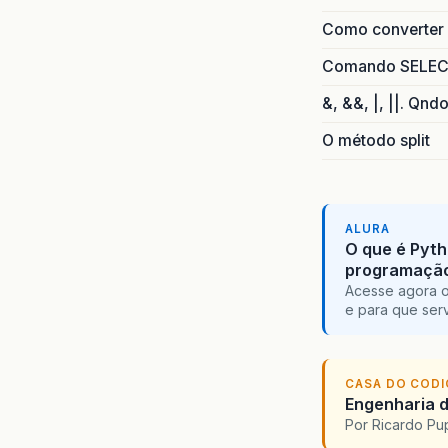
Como converter i
Comando SELECT 
&, &&, |, ||. Qnd
O método split
ALURA
O que é Pyth
programaçã
Acesse agora o
e para que serv
CASA DO COD
Engenharia d
Por Ricardo P