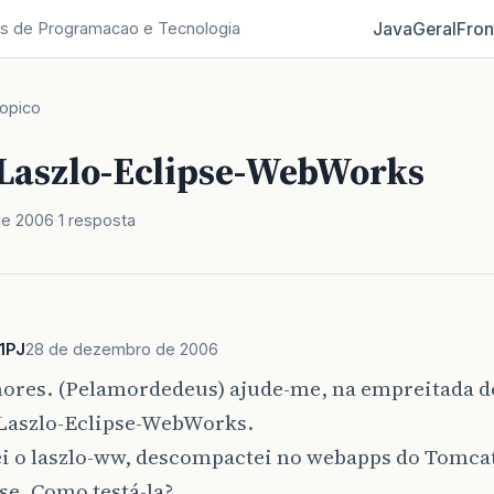
Java
Geral
Fron
s de Programacao e Tecnologia
opico
Laszlo-Eclipse-WebWorks
de 2006
1 resposta
1PJ
28 de dezembro de 2006
hores. (Pelamordedeus) ajude-me, na empreitada 
Laszlo-Eclipse-WebWorks.
ei o laszlo-ww, descompactei no webapps do Tomcat
se. Como testá-la?