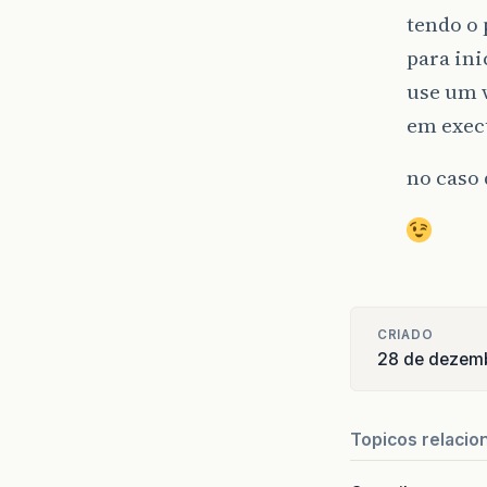
tendo o 
para ini
use um w
em exec
no caso 
CRIADO
28 de dezem
Topicos relacio