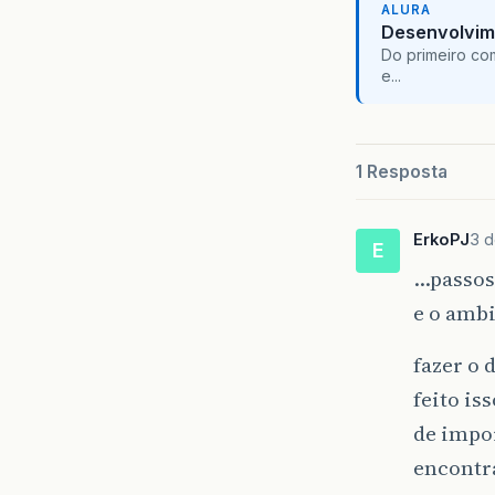
ALURA
Desenvolvim
Do primeiro co
e...
1 Resposta
ErkoPJ
3 d
E
…passos 
e o amb
fazer o
feito is
de impor
encontra