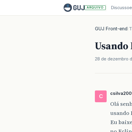
Discussoe
ARQUIVO
GUJ
Front-end
/
/
T
Usando 
28 de dezembro 
csilva200
C
Olá sen
usando 
Eu baix
no Eclip