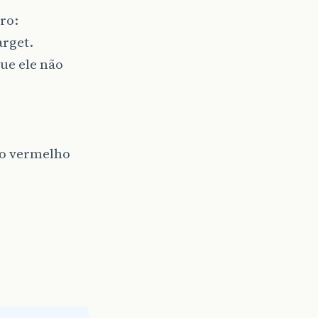
ro:
arget.
que ele não
do vermelho