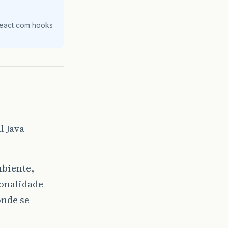
React com hooks
l Java
biente,
ionalidade
onde se