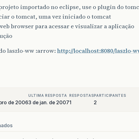
projeto importado no eclipse, use o plugin do tomc
ciar o tomcat, uma vez iniciado o tomcat
eb browser para acessar e visualizar a aplicação
ução
do laszlo-ww :arrow:
http://localhost:8080/laszlo-
ULTIMA RESPOSTA
RESPOSTAS
PARTICIPANTES
bro de 2006
3 de jan. de 2007
1
2
nados