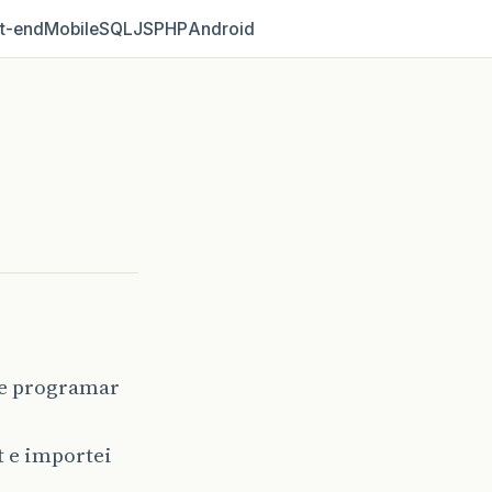
t‑end
Mobile
SQL
JS
PHP
Android
de programar
 e importei