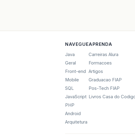
NAVEGUE
APRENDA
Java
Carreiras Alura
Geral
Formacoes
Front-end
Artigos
Mobile
Graduacao FIAP
SQL
Pos-Tech FIAP
JavaScript
Livros Casa do Codig
PHP
Android
Arquitetura