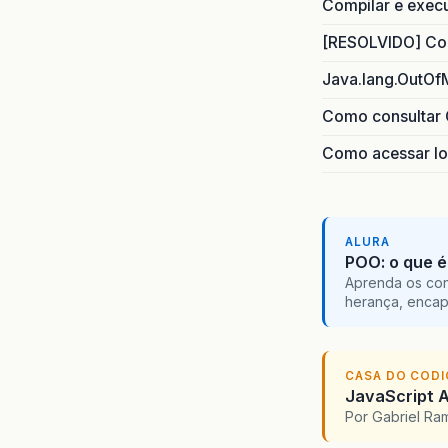
Compilar e exec
[RESOLVIDO] Com
Java.lang.OutOf
Como consultar 
Como acessar lo
ALURA
POO: o que é
Aprenda os con
herança, encap
CASA DO COD
JavaScript A
Por Gabriel R