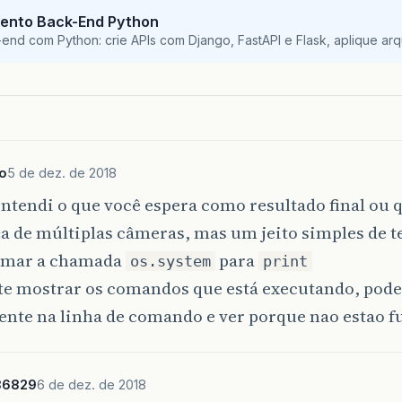
as
ele
nem
chegou
a
gravar
:
C
ento Back-End Python
nd com Python: crie APIs com Django, FastAPI e Flask, aplique arqui
t_to_mqtt
()
o
5 de dez. de 2018
ntendi o que você espera como resultado final ou q
a de múltiplas câmeras, mas um jeito simples de te
rmar a chamada
para
os.system
print
 te mostrar os comandos que está executando, pode 
ente na linha de comando e ver porque nao estao 
86829
6 de dez. de 2018