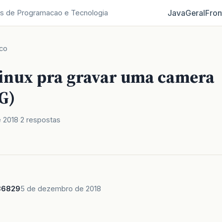
Java
Geral
Fron
s de Programacao e Tecnologia
co
Linux pra gravar uma camera
G)
 2018
2 respostas
86829
5 de dezembro de 2018