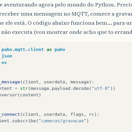
e aventurando agora pelo mundo do Python. Precis
receber uma mensagem no MQTT, comece a gravar
ue ele está. O código abaixo funciona bem… para 
 não executa (vou mostrar onde acho que to erran
paho.mqtt.client
as
paho
json
os
_message
(
client
,
userdata
,
message
):
ntent
=
str
(
message
.
payload
.
decode
(
"utf-8"
))
nversor
(
content
)
_connect
(
client
,
userdata
,
flags
,
rc
):
ient
.
subscribe
(
"cameras/gravacao"
)