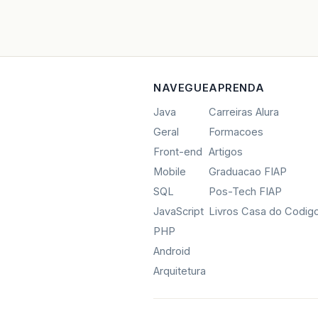
NAVEGUE
APRENDA
Java
Carreiras Alura
Geral
Formacoes
Front-end
Artigos
Mobile
Graduacao FIAP
SQL
Pos-Tech FIAP
JavaScript
Livros Casa do Codig
PHP
Android
Arquitetura