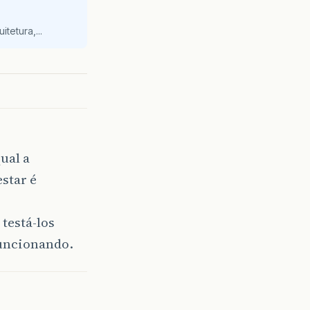
tetura,...
ual a
star é
testá-los
funcionando.