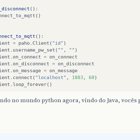
_disconnect
():
nnect_to_mqtt
()
nnect_to_mqtt
():
ient
=
paho
.
Client
(
"id"
)
ient
.
username_pw_set
(
""
,
""
)
ient
.
on_connect
=
on_connect
ient
.
on_disconnect
=
on_disconnect
ient
.
on_message
=
on_message
ient
.
connect
(
"localhost"
,
1883
,
60
)
ient
.
loop_forever
()
ando no mundo python agora, vindo do Java, vocês
nversor
(
content
):
ta
=
json
.
loads
(
content
)
r
n
in
range
(
data
.
get
(
"videos"
)):
os
.
system
(
"ffmpeg -i "
+
data
.
get
(
"remote_urls"
)
/
Aqui
,
eu
sei
que
ele
vai
gravar
tudo
em
um
arquiv
os
.
system
(
"ffmpeg -i "
+
data
.
get
(
"remote_urls"
)[
n