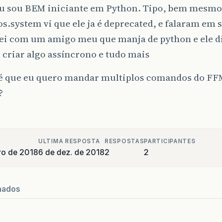
eu sou BEM iniciante em Python. Tipo, bem mesmo.
os.system vi que ele ja é deprecated, e falaram em
ei com um amigo meu que manja de python e ele d
 criar algo assíncrono e tudo mais
 é que eu quero mandar multiplos comandos do F
?
ULTIMA RESPOSTA
RESPOSTAS
PARTICIPANTES
ro de 2018
6 de dez. de 2018
2
2
nados