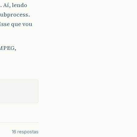
 Aí, lendo
 subprocess.
isse que vou
FMPEG,
16 respostas