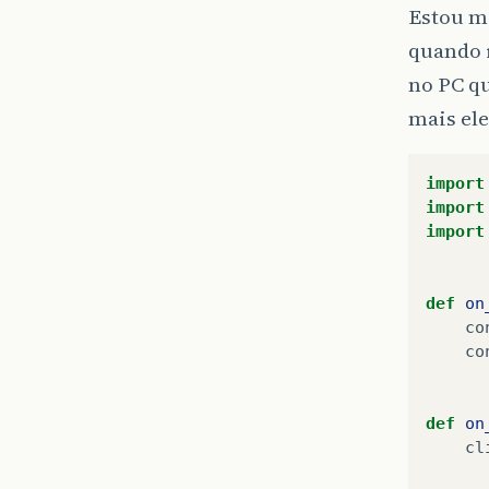
Estou m
quando 
no PC q
mais ele
import
import
import
def
on
co
co
def
on
cl