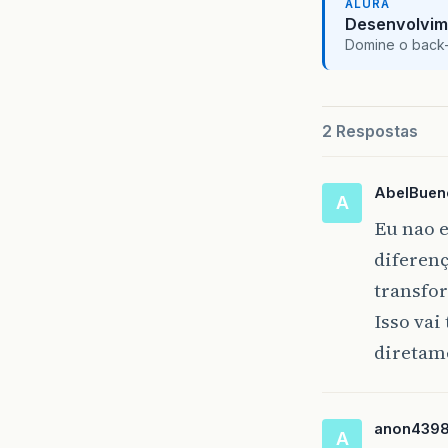
ALURA
//
M
Desenvolvim
Domine o back-e
connec
2 Respostas
AbelBuen
A
Eu nao e
diferenç
transfo
Isso vai
diretam
anon439
A