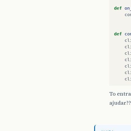
def
on
co
def
co
cl
cl
cl
cl
cl
cl
cl
To entr
def
co
ajudar??
da
fo
/
//