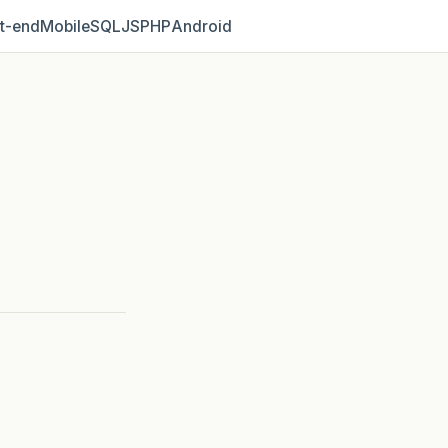
t‑end
Mobile
SQL
JS
PHP
Android