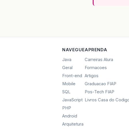
NAVEGUE
APRENDA
Java
Carreiras Alura
Geral
Formacoes
Front-end
Artigos
Mobile
Graduacao FIAP
SQL
Pos-Tech FIAP
JavaScript
Livros Casa do Codig
PHP
Android
Arquitetura