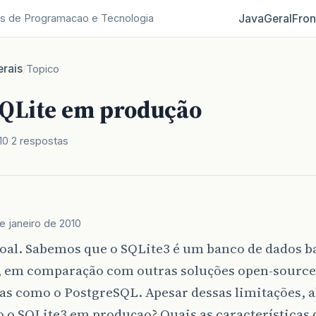
Java
Geral
Fron
s de Programacao e Tecnologia
rais
/
Topico
SQLite em produção
10
2 respostas
e janeiro de 2010
oal. Sabemos que o SQLite3 é um banco de dados b
, em comparação com outras soluções open-source
as como o PostgreSQL. Apesar dessas limitações,
o o SQLite3 em produçao? Quais as características 