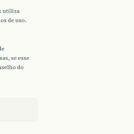
 utiliza
os de uso.
de
sas, se esse
nselho do