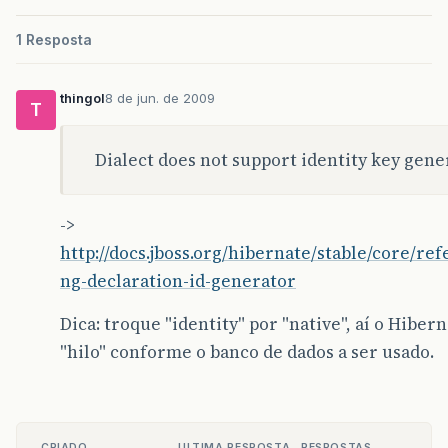
1 Resposta
thingol
8 de jun. de 2009
T
Dialect does not support identity key gene
->
http://docs.jboss.org/hibernate/stable/core/
ng-declaration-id-generator
Dica: troque "identity" por "native", aí o Hiber
"hilo" conforme o banco de dados a ser usado.
CRIADO
ULTIMA RESPOSTA
RESPOSTAS