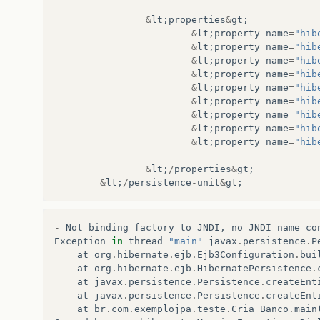
&
lt
;
properties
&
gt
;
&
lt
;
property
name
=
"hib
&
lt
;
property
name
=
"hib
&
lt
;
property
name
=
"hib
&
lt
;
property
name
=
"hib
&
lt
;
property
name
=
"hib
&
lt
;
property
name
=
"hib
&
lt
;
property
name
=
"hib
&
lt
;
property
name
=
"hib
&
lt
;
property
name
=
"hib
&
lt
;
/
properties
&
gt
;
&
lt
;
/
persistence
-
unit
&
gt
;
-
Not
binding
factory
to
JNDI
,
no
JNDI
name
co
Exception
in
thread
"main"
javax
.
persistence
.
P
at
org
.
hibernate
.
ejb
.
Ejb3Configuration
.
bui
at
org
.
hibernate
.
ejb
.
HibernatePersistence
.
at
javax
.
persistence
.
Persistence
.
createEnt
at
javax
.
persistence
.
Persistence
.
createEnt
at
br
.
com
.
exemplojpa
.
teste
.
Cria_Banco
.
main