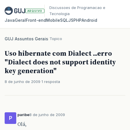
Discussoes de Programacao e
ARQUIVO
Tecnologia
Java
Geral
Front‑end
Mobile
SQL
JS
PHP
Android
GUJ
/
Assuntos Gerais
/
Topico
Uso hibernate com Dialect ...erro
"Dialect does not support identity
key generation"
8 de junho de 2009
1 resposta
paribe
8 de junho de 2009
P
Olá,