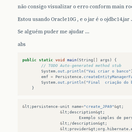
não consigo visualizar o erro conform main ro
Estou usando Oracle10G , e o jar é o ojdbc14.jar
Se alguém puder me ajudar …
abs
public
static
void
main
(
String
[]
args
)
{
// TODO Auto-generated method stub
System
.
out
.
println
(
"Vai criar o banco"
emf
=
Persistence
.
createEntityManagerF
System
.
out
.
println
(
"Final  criação do 
}
&
lt
;
persistence
-
unit
name
=
"create_JPA9"
&
gt
;
&
lt
;
description
&
gt
;
Exemplo
simples
de
per
&
lt
;
/
description
&
gt
;
&
lt
;
provider
&
gt
;
org
.
hibernate
.