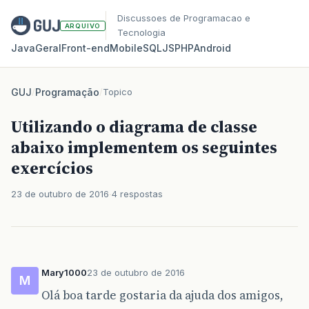
Discussoes de Programacao e
ARQUIVO
Tecnologia
Java
Geral
Front‑end
Mobile
SQL
JS
PHP
Android
GUJ
/
Programação
/
Topico
Utilizando o diagrama de classe
abaixo implementem os seguintes
exercícios
23 de outubro de 2016
4 respostas
Mary1000
23 de outubro de 2016
M
Olá boa tarde gostaria da ajuda dos amigos,