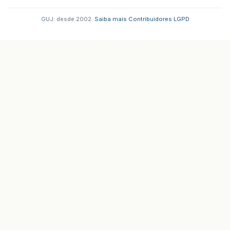
GUJ: desde 2002.
·
Saiba mais
·
Contribuidores
·
LGPD