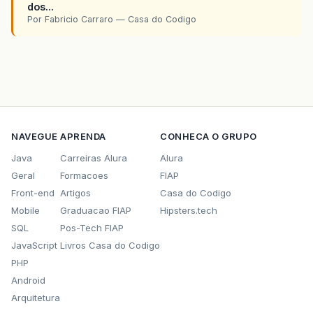
dos...
Por Fabricio Carraro — Casa do Codigo
NAVEGUE
APRENDA
CONHECA O GRUPO
Java
Carreiras Alura
Alura
Geral
Formacoes
FIAP
Front-end
Artigos
Casa do Codigo
Mobile
Graduacao FIAP
Hipsters.tech
SQL
Pos-Tech FIAP
JavaScript
Livros Casa do Codigo
PHP
Android
Arquitetura