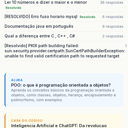
Ler 10 números e dizer o maior e o menor
36 respostas
Resolvido
[RESOLVIDO] Erro fuso horario mysql
6 respostas
Resolvido
Documentação java em português
9 respostas
Qual a diferença entre C , C++ , C#
2 respostas
[Resolvido] PKIX path building failed:
1
sun.security.provider.certpath.SunCertPathBuilderException:
unable to find valid certification path to requested target
ALURA
POO: o que é programação orientada a objetos?
Aprenda os conceitos básicos da programação orientada a
objetos, como classes, objetos, herança, encapsulamento e
polimorfismo, com exemplos.
CASA DO CODIGO
Inteligencia Artificial e ChatGPT: Da revolucao