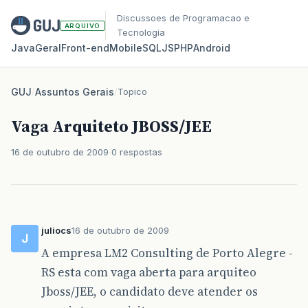
Discussoes de Programacao e
ARQUIVO
Tecnologia
Java
Geral
Front‑end
Mobile
SQL
JS
PHP
Android
GUJ
/
Assuntos Gerais
/
Topico
Vaga Arquiteto JBOSS/JEE
16 de outubro de 2009
0 respostas
juliocs
16 de outubro de 2009
J
A empresa LM2 Consulting de Porto Alegre -
RS esta com vaga aberta para arquiteo
Jboss/JEE, o candidato deve atender os