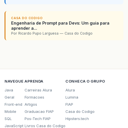
CASA DO CODIGO
Engenharia de Prompt para Devs: Um guia para
aprender a...
Por Ricardo Pupo Larguesa — Casa do Codigo
NAVEGUE
APRENDA
CONHECA O GRUPO
Java
Carreiras Alura
Alura
Geral
Formacoes
Lumina
Front-end
Artigos
FIAP
Mobile
Graduacao FIAP
Casa do Codigo
SQL
Pos-Tech FIAP
Hipsters.tech
JavaScript
Livros Casa do Codigo