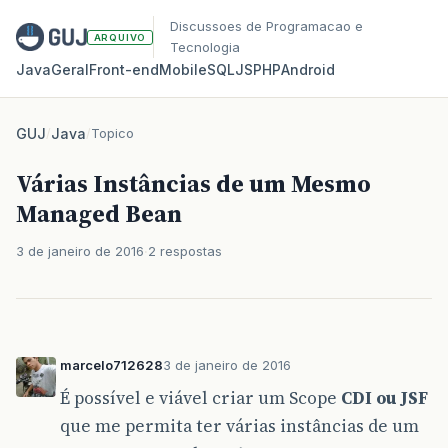
Discussoes de Programacao e
ARQUIVO
Tecnologia
Java
Geral
Front‑end
Mobile
SQL
JS
PHP
Android
GUJ
/
Java
/
Topico
Várias Instâncias de um Mesmo
Managed Bean
3 de janeiro de 2016
2 respostas
marcelo712628
3 de janeiro de 2016
É possível e viável criar um Scope
CDI ou JSF
que me permita ter várias instâncias de um