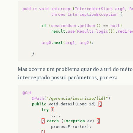
public
void
intercept
(
InterceptorStack
arg0
,
R
throws
InterceptionException
{

if
(
sessionUser
.
getUser
()
==
null
)
result
.
use
(
Results
.
logic
())
.
redire
arg0
.
next
(
arg1
,
arg2
)
;
Mas ocorre um problema quando a uri do méto
interceptado possui parâmetros, por ex.:
@Get
@Path
(
"/gerencia/inscricao/{id}"
)
public
void
detail
(
Long
id
)
{
try
{
....
}
catch
(
Exception
ex
)
{
processError
(
ex
);
}