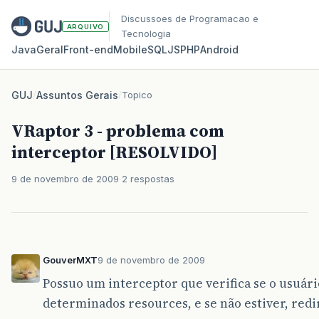
Discussoes de Programacao e
ARQUIVO
Tecnologia
Java
Geral
Front‑end
Mobile
SQL
JS
PHP
Android
GUJ
/
Assuntos Gerais
/
Topico
VRaptor 3 - problema com
interceptor [RESOLVIDO]
9 de novembro de 2009
2 respostas
GouverMXT
9 de novembro de 2009
Possuo um interceptor que verifica se o usuári
determinados resources, e se não estiver, redi