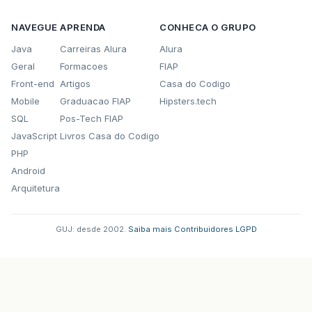
NAVEGUE
APRENDA
CONHECA O GRUPO
Java
Carreiras Alura
Alura
Geral
Formacoes
FIAP
Front-end
Artigos
Casa do Codigo
Mobile
Graduacao FIAP
Hipsters.tech
SQL
Pos-Tech FIAP
JavaScript
Livros Casa do Codigo
PHP
Android
Arquitetura
GUJ: desde 2002.
·
Saiba mais
·
Contribuidores
·
LGPD