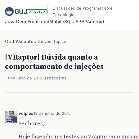
Discussoes de Programacao e
ARQUIVO
Tecnologia
Java
Geral
Front‑end
Mobile
SQL
JS
PHP
Android
GUJ
/
Assuntos Gerais
/
Topico
[VRaptor] Dúvida quanto a
comportamento de injeções
13 de julho de 2012
3 respostas
vulpios
13 de julho de 2012
Senhores,
Hoje fazendo uns testes no Vraptor com um am