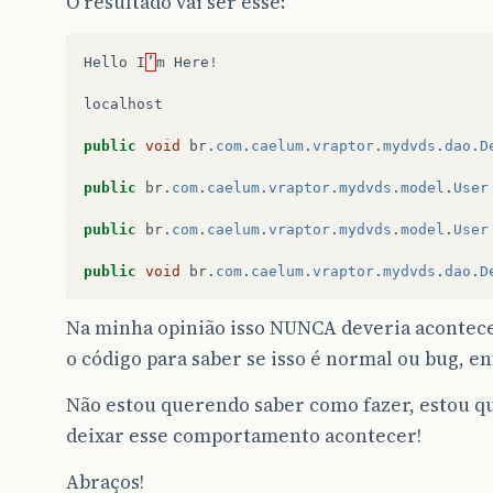
O resultado vai ser esse:
Hello
I
’
m
Here
!
localhost
public
void
br
.
com
.
caelum
.
vraptor
.
mydvds
.
dao
.
D
public
br
.
com
.
caelum
.
vraptor
.
mydvds
.
model
.
User
public
br
.
com
.
caelum
.
vraptor
.
mydvds
.
model
.
User
public
void
br
.
com
.
caelum
.
vraptor
.
mydvds
.
dao
.
D
Na minha opinião isso NUNCA deveria acontecer
o código para saber se isso é normal ou bug, e
Não estou querendo saber como fazer, estou q
deixar esse comportamento acontecer!
Abraços!