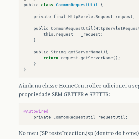
public
class
CommonRequestUtil
{
private
final
HttpServletRequest
request
;
public
CommonRequestUtil
(
HttpServletReques
this
.
request
=
_request
;
}
public
String
getServerName
(){
return
request
.
getServerName
();
}
}
Ainda na classe HomeController adicionei a se
propriedade SEM GETTER e SETTER:
@Autowired
private
CommonRequestUtil
requestUtil
;
No meu JSP testeInjection.jsp (dentro de home)