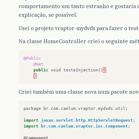
comportamento um tanto estranho e gostaria 
explicação, se possível.
Usei o projeto vraptor-mydvds para fazer o test
Na classe HomeController criei o seguinte mé
@Public
@Get
public
void
testeInjection
()
{
}
Criei também uma classe nova num pacote nov
package
br
.
com
.
caelum
.
vraptor
.
mydvds
.
util
;
import
javax.servlet.http.HttpServletRequest
;
import
br.com.caelum.vraptor.ioc.Component
;
@Component