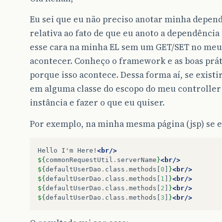
Eu sei que eu não preciso anotar minha depend
relativa ao fato de que eu anoto a dependência 
esse cara na minha EL sem um GET/SET no meu 
acontecer. Conheço o framework e as boas prát
porque isso acontece. Dessa forma aí, se exist
em alguma classe do escopo do meu controller e
instância e fazer o que eu quiser.
Por exemplo, na minha mesma página (jsp) se e
Hello
I'm
Here!
<br/>
${
commonRequestUtil
.
serverName
}
<br/>
${
defaultUserDao
.
class
.
methods
[
0
]
}
<br/>
${
defaultUserDao
.
class
.
methods
[
1
]
}
<br/>
${
defaultUserDao
.
class
.
methods
[
2
]
}
<br/>
${
defaultUserDao
.
class
.
methods
[
3
]
}
<br/>