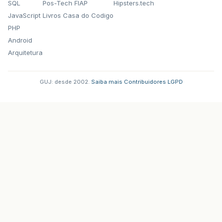
SQL
Pos-Tech FIAP
Hipsters.tech
JavaScript
Livros Casa do Codigo
PHP
Android
Arquitetura
GUJ: desde 2002.
·
Saiba mais
·
Contribuidores
·
LGPD