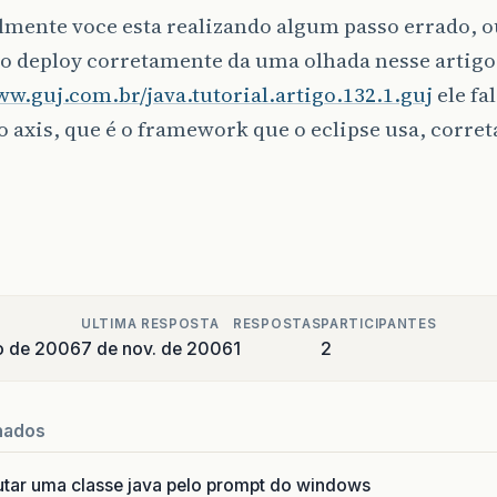
mente voce esta realizando algum passo errado, o
 o deploy corretamente da uma olhada nesse artigo
ww.guj.com.br/java.tutorial.artigo.132.1.guj
ele fa
 o axis, que é o framework que o eclipse usa, corr
ULTIMA RESPOSTA
RESPOSTAS
PARTICIPANTES
o de 2006
7 de nov. de 2006
1
2
nados
utar uma classe java pelo prompt do windows