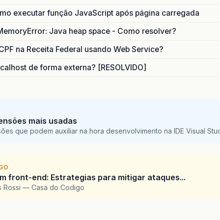
o executar função JavaScript após página carregada
MemoryError: Java heap space - Como resolver?
CPF na Receita Federal usando Web Service?
calhost de forma externa? [RESOLVIDO]
ensões mais usadas
sões que podem auxiliar na hora desenvolvimento na IDE Visual St
IGO
 front-end: Estrategias para mitigar ataques...
is Rossi — Casa do Codigo