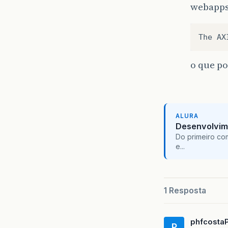
webapps
o que po
ALURA
Desenvolvim
Do primeiro co
e...
1 Resposta
phfcosta
P