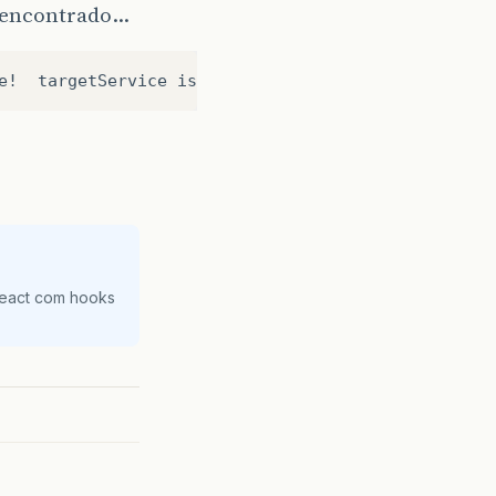
é encontrado…
React com hooks