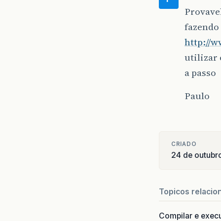
Provavel
fazendo
http://w
utilizar
a passo
Paulo
CRIADO
24 de outubr
Topicos relacio
Compilar e exec