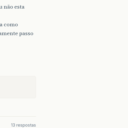
u não esta
la como
etamente passo
13 respostas