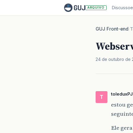
Discussoe
ARQUIVO
GUJ
Front-end
/
/
T
Webserv
24 de outubro de
toleduxPJ
T
estou g
seguint
Ele gera