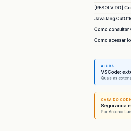
[RESOLVIDO] Com
Java.lang.OutOf
Como consultar 
Como acessar lo
ALURA
VSCode: ext
Quais as exten
CASA DO COD
Seguranca em
Por Antonio Lu