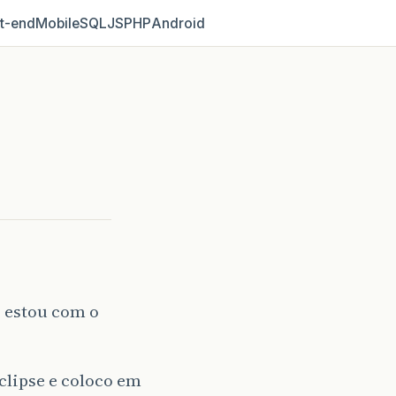
t‑end
Mobile
SQL
JS
PHP
Android
s estou com o
clipse e coloco em