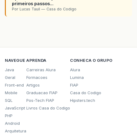
primeiros passos...
Por Lucas Tauil — Casa do Codigo
NAVEGUE
APRENDA
CONHECA O GRUPO
Java
Carreiras Alura
Alura
Geral
Formacoes
Lumina
Front-end
Artigos
FIAP
Mobile
Graduacao FIAP
Casa do Codigo
SQL
Pos-Tech FIAP
Hipsters.tech
JavaScript
Livros Casa do Codigo
PHP
Android
Arquitetura