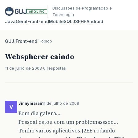
Discussoes de Programacao e
ARQUIVO
Tecnologia
Java
Geral
Front‑end
Mobile
SQL
JS
PHP
Android
GUJ
/
Front-end
/
Topico
Webspherer caindo
11 de julho de 2008
0 respostas
vinnymaran
11 de julho de 2008
V
Bom dia galera…
Pessoal estou com um problemasssoo…
Tenho varios aplicativos J2EE rodando