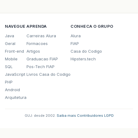
NAVEGUE
APRENDA
CONHECA O GRUPO
Java
Carreiras Alura
Alura
Geral
Formacoes
FIAP
Front-end
Artigos
Casa do Codigo
Mobile
Graduacao FIAP
Hipsters.tech
SQL
Pos-Tech FIAP
JavaScript
Livros Casa do Codigo
PHP
Android
Arquitetura
GUJ: desde 2002.
·
Saiba mais
·
Contribuidores
·
LGPD