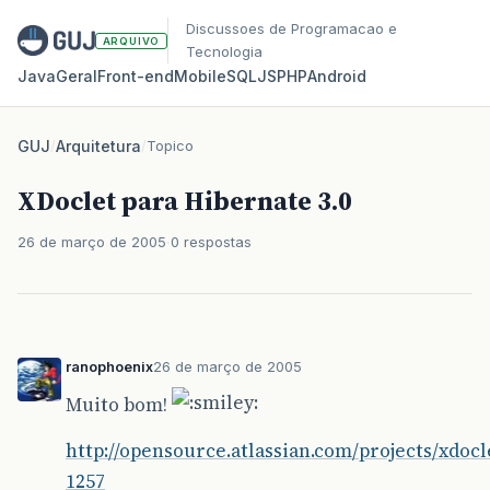
Discussoes de Programacao e
ARQUIVO
Tecnologia
Java
Geral
Front‑end
Mobile
SQL
JS
PHP
Android
GUJ
/
Arquitetura
/
Topico
XDoclet para Hibernate 3.0
26 de março de 2005
0 respostas
ranophoenix
26 de março de 2005
Muito bom!
http://opensource.atlassian.com/projects/xdoc
1257