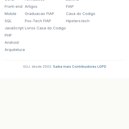
Front-end
Artigos
FIAP
Mobile
Graduacao FIAP
Casa do Codigo
SQL
Pos-Tech FIAP
Hipsters.tech
JavaScript
Livros Casa do Codigo
PHP
Android
Arquitetura
GUJ: desde 2002.
·
Saiba mais
·
Contribuidores
·
LGPD