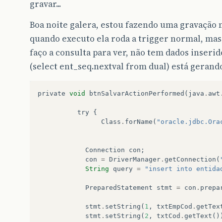
gravar...
Boa noite galera, estou fazendo uma gravação 
quando executo ela roda a trigger normal, mas
faço a consulta para ver, não tem dados inseri
(select ent_seq.nextval from dual) está gerand
private
void
btnSalvarActionPerformed
(
java
.
awt
try
{
Class
.
forName
(
"oracle.jdbc.Ora
Connection
con
;
con
=
DriverManager
.
getConnection
(
String
query
=
"insert into entida
PreparedStatement
stmt
=
con
.
prepa
stmt
.
setString
(
1
,
txtEmpCod
.
getTex
stmt
.
setString
(
2
,
txtCod
.
getText
()