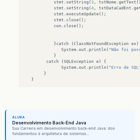
stmt
.
setString
(
3
,
txtNome
.
getText
(
stmt
.
setString
(
4
,
txtDataCadEnt
.
ge
stmt
.
executeUpdate
();
stmt
.
close
();
con
.
close
();
}
catch
(
ClassNotFoundException
ex
)
System
.
out
.
println
(
"Não foi pos
}
catch
(
SQLException
e
)
{
System
.
out
.
println
(
"Erro de SQL
}
}
ALURA
Desenvolvimento Back-End Java
Sua Carreira em desenvolvimento back-end Java: dos
fundamentos à arquitetura de sistemas...