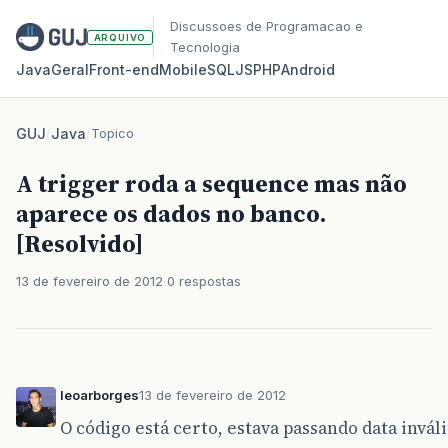
Discussoes de Programacao e
ARQUIVO
Tecnologia
Java
Geral
Front‑end
Mobile
SQL
JS
PHP
Android
GUJ
/
Java
/
Topico
A trigger roda a sequence mas não
aparece os dados no banco.
[Resolvido]
13 de fevereiro de 2012
0 respostas
leoarborges
13 de fevereiro de 2012
O código está certo, estava passando data inváli