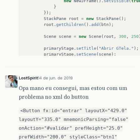
new
NewJFrame
().
setVisible
(
tru
}
});
StackPane
root
=
new
StackPane
();
root
.
getChildren
().
add
(
btn
);
Scene
scene
=
new
Scene
(
root
,
300
,
250
primaryStage
.
setTitle
(
"Abrir GTela."
);
primaryStage
.
setScene
(
scene
);
primaryStage
.
show
();
}
public
static
void
main
(
String
[]
args
)
{
LostSpirit
14 de jun. de 2019
launch
(
args
);
}
Opa mano eu consegui, mas estou com um
}
problema no xml do button
<Button fx:id="entrar" layoutX="429.0"
layoutY="335.0" mnemonicParsing="false"
onAction="#validar" prefHeight="25.0"
prefWidth="200.0" styleClass="btn1"