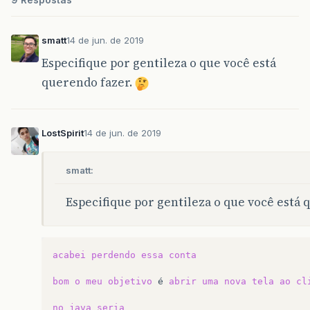
}
}
@Override
smatt
14 de jun. de 2019
public
void
initialize
(
URL
url
,
ResourceBu
// TODO
Especifique por gentileza o que você está
}
querendo fazer.
}
LostSpirit
14 de jun. de 2019
smatt:
Especifique por gentileza o que você está 
acabei
perdendo
essa
conta
bom
o
meu
objetivo
é
abrir
uma
nova
tela
ao
cl
no
java
seria