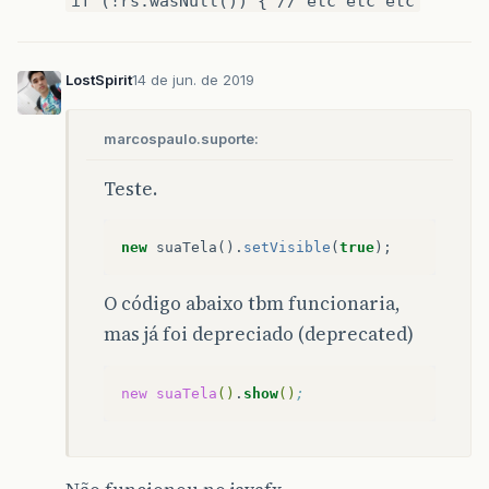
if (!rs.wasNull()) { // etc etc etc
LostSpirit
14 de jun. de 2019
marcospaulo.suporte:
Teste.
new
suaTela
().
setVisible
(
true
);
O código abaixo tbm funcionaria,
mas já foi depreciado (deprecated)
new
suaTela
()
.
show
()
;