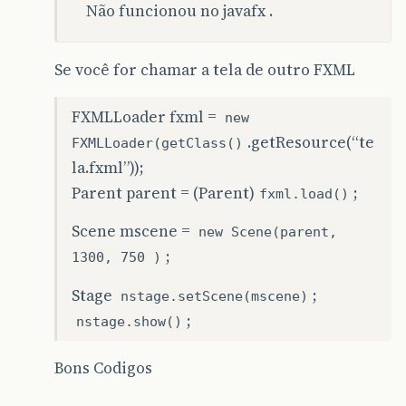
Não funcionou no javafx .
Se você for chamar a tela de outro FXML
FXMLLoader fxml =
new
.getResource(“te
FXMLLoader(getClass()
la.fxml”));
Parent parent = (Parent)
;
fxml.load()
Scene mscene =
new Scene(parent,
;
1300, 750 )
Stage
;
nstage.setScene(mscene)
;
nstage.show()
Bons Codigos