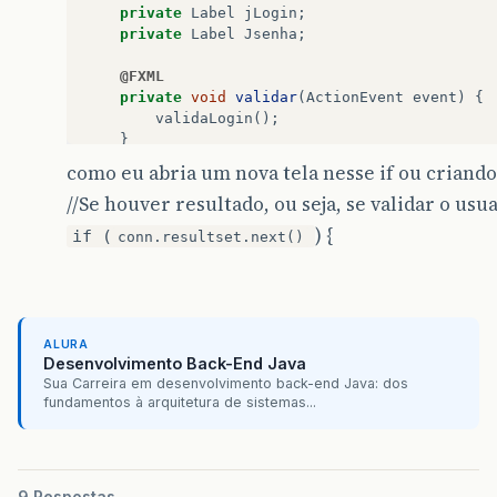
private
Label
jLogin
;
private
Label
Jsenha
;
@FXML
private
void
validar
(
ActionEvent
event
)
{
validaLogin
();
}
public
void
validaLogin
(){
como eu abria um nova tela nesse if ou crian
try
{
//Se houver resultado, ou seja, se validar o usua
ConnectionFactory
conn
=
new
Conne
conn
.
getConnection
();
) {
if (
conn.resultset.next()
String
sql
=
"SELECT login,senha F
conn
.
executeSQL
(
sql
);
//Se houver resultado, ou seja, se
ALURA
if
(
conn
.
resultset
.
next
())
{
Desenvolvimento Back-End Java
Sua Carreira em desenvolvimento back-end Java: dos
}
else
{
fundamentos à arquitetura de sistemas...
System
.
out
.
println
(
"Acesso neg
}
}
catch
(
SQLException
e
){
System
.
out
.
println
(
"Erro: "
+
e
);
9 Respostas