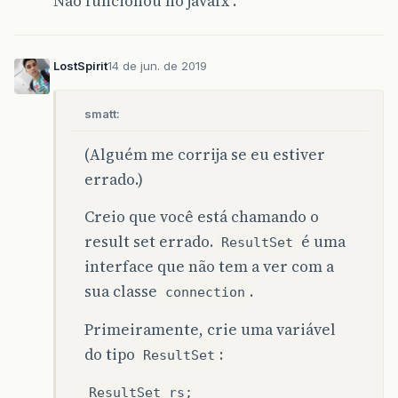
Não funcionou no javafx .
LostSpirit
14 de jun. de 2019
smatt:
(Alguém me corrija se eu estiver
errado.)
Creio que você está chamando o
result set errado.
é uma
ResultSet
interface que não tem a ver com a
sua classe
.
connection
Primeiramente, crie uma variável
do tipo
:
ResultSet
ResultSet rs;