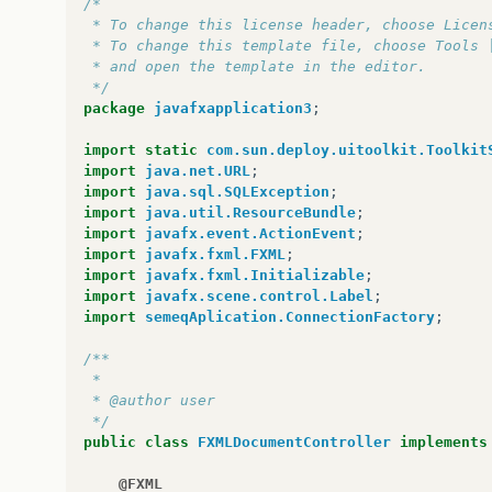
/*
 * To change this license header, choose Licen
 * To change this template file, choose Tools 
 * and open the template in the editor.
 */
package
javafxapplication3
;
import static
com.sun.deploy.uitoolkit.Toolkit
import
java.net.URL
;
import
java.sql.SQLException
;
import
java.util.ResourceBundle
;
import
javafx.event.ActionEvent
;
import
javafx.fxml.FXML
;
import
javafx.fxml.Initializable
;
import
javafx.scene.control.Label
;
import
semeqAplication.ConnectionFactory
;
/**
 *
 * @author user
 */
public
class
FXMLDocumentController
implements
@FXML