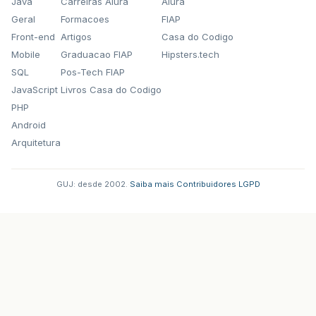
Java
Carreiras Alura
Alura
Geral
Formacoes
FIAP
Front-end
Artigos
Casa do Codigo
Mobile
Graduacao FIAP
Hipsters.tech
SQL
Pos-Tech FIAP
JavaScript
Livros Casa do Codigo
PHP
Android
Arquitetura
GUJ: desde 2002.
·
Saiba mais
·
Contribuidores
·
LGPD