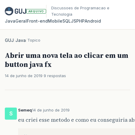
Discussoes de Programacao e
ARQUIVO
Tecnologia
Java
Geral
Front‑end
Mobile
SQL
JS
PHP
Android
GUJ
/
Java
/
Topico
Abrir uma nova tela ao clicar em um
button java fx
14 de junho de 2019
9 respostas
Semeq
14 de junho de 2019
S
eu criei esse metodo e como eu conseguiria abr