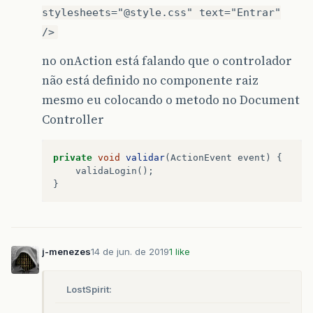
stylesheets="@style.css" text="Entrar"
/>
no onAction está falando que o controlador
não está definido no componente raiz
mesmo eu colocando o metodo no Document
Controller
private
void
validar
(
ActionEvent
event
)
{
validaLogin
();
}
j-menezes
14 de jun. de 2019
1 like
LostSpirit: