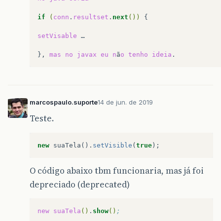
if
(
conn
.
resultset
.
next
())
{

setVisable
…

},
mas
no
javax
eu
n
ã
o
tenho
ideia
marcospaulo.suporte
14 de jun. de 2019
Teste.
new
suaTela
().
setVisible
(
true
);
O código abaixo tbm funcionaria, mas já foi
depreciado (deprecated)
new
suaTela
()
.
show
()
;