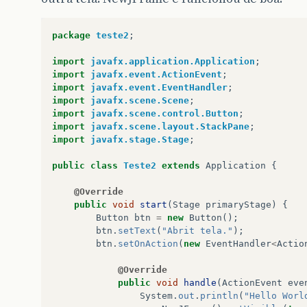
package
teste2
;
import
javafx.application.Application
;
import
javafx.event.ActionEvent
;
import
javafx.event.EventHandler
;
import
javafx.scene.Scene
;
import
javafx.scene.control.Button
;
import
javafx.scene.layout.StackPane
;
import
javafx.stage.Stage
;
public
class
Teste2
extends
Application
{
@Override
public
void
start
(
Stage
primaryStage
)
{
Button
btn
=
new
Button
();
btn
.
setText
(
"Abrit tela."
);
btn
.
setOnAction
(
new
EventHandler
<
Actio
@Override
public
void
handle
(
ActionEvent
eve
System
.
out
.
println
(
"Hello Worl