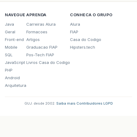
NAVEGUE
APRENDA
CONHECA O GRUPO
Java
Carreiras Alura
Alura
Geral
Formacoes
FIAP
Front-end
Artigos
Casa do Codigo
Mobile
Graduacao FIAP
Hipsters.tech
SQL
Pos-Tech FIAP
JavaScript
Livros Casa do Codigo
PHP
Android
Arquitetura
GUJ: desde 2002.
·
Saiba mais
·
Contribuidores
·
LGPD