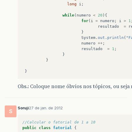
long
i
;
while
(
numero
<
20
){
for
(
i
=
numero
;
i
>
1
resultado
=
r
}
System
.
out
.
println
(
"F
numero
++
;
resultado
=
1
;
}
}
}
Obs.: Coloque nome óbvios nos tópicos, ou seja 
Soruji
27 de jan. de 2012
S
//Calcular o fatorial de 1 a 10 
public
class
fatorial
{