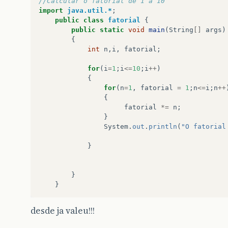
//Calcular o fatorial de 1 a 10
import
java.util.*
;
public
class
fatorial
{
public
static
void
main
(
String
[]
args
)
{
int
n
,
i
,
fatorial
;
for
(
i
=
1
;
i
<=
10
;
i
++
)
{
for
(
n
=
1
,
fatorial
=
1
;
n
<=
i
;
n
++
{
fatorial
*=
n
;
}
System
.
out
.
println
(
"O fatorial
}
}
}
desde ja valeu!!!