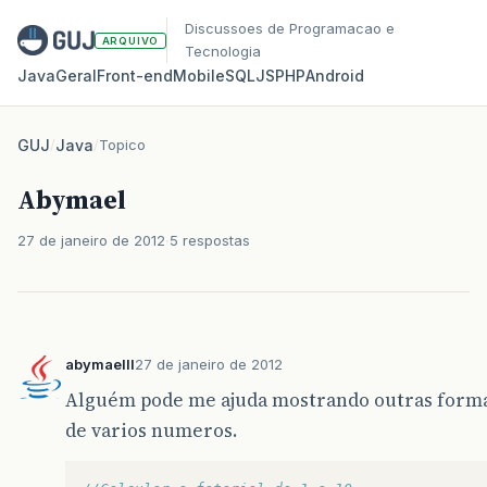
Discussoes de Programacao e
ARQUIVO
Tecnologia
Java
Geral
Front‑end
Mobile
SQL
JS
PHP
Android
GUJ
/
Java
/
Topico
Abymael
27 de janeiro de 2012
5 respostas
abymaelll
27 de janeiro de 2012
Alguém pode me ajuda mostrando outras formas
de varios numeros.