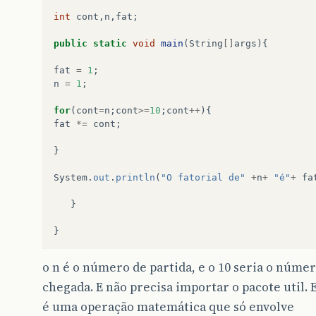
int
cont
,
n
,
fat
;
public
static
void
main
(
String
[]
args
){
fat
=
1
;
n
=
1
;
for
(
cont
=
n
;
cont
>=
10
;
cont
++
){
fat
*=
cont
;
}
System
.
out
.
println
(
"O fatorial de"
+
n
+
"é"
+
fa
}
}
o n é o número de partida, e o 10 seria o núme
chegada. E não precisa importar o pacote util. 
é uma operação matemática que só envolve