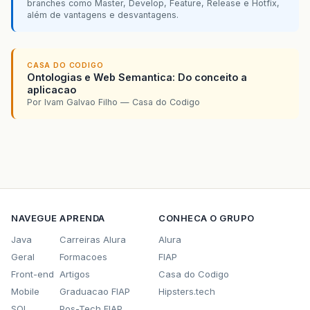
branches como Master, Develop, Feature, Release e Hotfix,
além de vantagens e desvantagens.
CASA DO CODIGO
Ontologias e Web Semantica: Do conceito a
aplicacao
Por Ivam Galvao Filho — Casa do Codigo
NAVEGUE
APRENDA
CONHECA O GRUPO
Java
Carreiras Alura
Alura
Geral
Formacoes
FIAP
Front-end
Artigos
Casa do Codigo
Mobile
Graduacao FIAP
Hipsters.tech
SQL
Pos-Tech FIAP