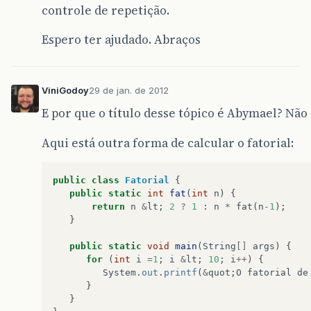
controle de repetição.
Espero ter ajudado. Abraços
ViniGodoy
29 de jan. de 2012
E por que o título desse tópico é Abymael? Não 
Aqui está outra forma de calcular o fatorial:
public
class
Fatorial
{
public
static
int
fat
(
int
n
)
{
return
n
&
lt
;
2
?
1
:
n
*
fat
(
n
-
1
);
}
public
static
void
main
(
String
[]
args
)
{
for
(
int
i
=
1
;
i
&
lt
;
10
;
i
++
)
{
System
.
out
.
printf
(
&
quot
;
O
fatorial
de
}
}