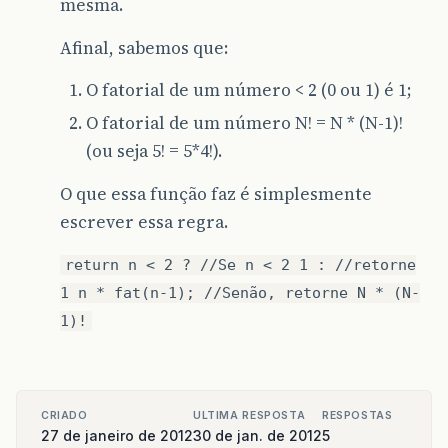
mesma.
Afinal, sabemos que:
O fatorial de um número < 2 (0 ou 1) é 1;
O fatorial de um número N! = N * (N-1)!
(ou seja 5! = 5*4!).
O que essa função faz é simplesmente
escrever essa regra.
return n < 2 ? //Se n < 2 1 : //retorne
1 n * fat(n-1); //Senão, retorne N * (N-
1)!
CRIADO
ULTIMA RESPOSTA
RESPOSTAS
27 de janeiro de 2012
30 de jan. de 2012
5