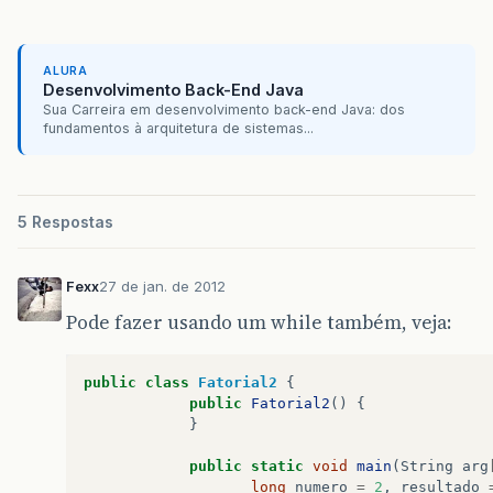
ALURA
Desenvolvimento Back-End Java
Sua Carreira em desenvolvimento back-end Java: dos
fundamentos à arquitetura de sistemas...
5 Respostas
Fexx
27 de jan. de 2012
Pode fazer usando um while também, veja:
public
class
Fatorial2
{
public
Fatorial2
()
{
}
public
static
void
main
(
String
arg
long
numero
=
2
,
resultado