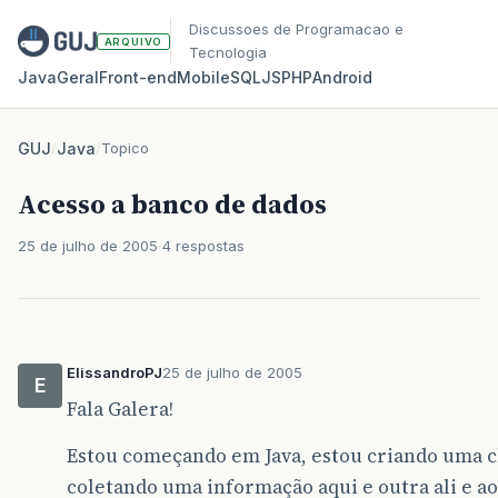
Discussoes de Programacao e
ARQUIVO
Tecnologia
Java
Geral
Front‑end
Mobile
SQL
JS
PHP
Android
GUJ
/
Java
/
Topico
Acesso a banco de dados
25 de julho de 2005
4 respostas
ElissandroPJ
25 de julho de 2005
E
Fala Galera!
Estou começando em Java, estou criando uma cl
coletando uma informação aqui e outra ali e 