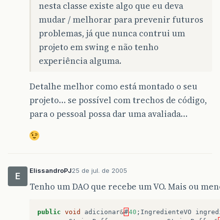
&
#
125
;
nesta classe existe algo que eu deva
&
#
125
;
mudar / melhorar para prevenir futuros
public
void
closeConnection
&
#
40
;
Connection
problemas, já que nunca contrui um
try
&
#
123
;
projeto em swing e não tenho
closeConnection
&
#
40
;
conexao
&
#
41
;;
experiência alguma.
if
&
#
40
;
ps
!=
null
&
#
41
;
&
#
123
;
ps
.
close
&
#
40
;
&
#
41
;;
Detalhe melhor como está montado o seu
&
#
125
;
&
#
125
;
projeto… se possível com trechos de código,
catch
&
#
40
;
SQLException
sqle
&
#
41
;
&
#
12
para o pessoal possa dar uma avaliada…
System
.
err
.
println
&
#
40
;
"Erro ao fe
sqle
.
printStackTrace
&
#
40
;
&
#
41
;;
&
#
125
;
&
#
125
;
public
void
closeConnection
&
#
40
;
Connection
ElissandroPJ
25 de jul. de 2005
try
&
#
123
;
E
closeConnection
&
#
40
;
conexao
,
ps
&
#
4
Tenho um DAO que recebe um VO. Mais ou meno
if
&
#
40
;
rs
!=
null
&
#
41
;
&
#
123
;
rs
.
close
&
#
40
;
&
#
41
;;
public
void
adicionar
&
#
40
;
IngredienteVO
ingred
&
#
125
;