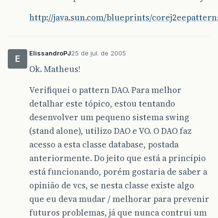
conteudo
.
close
&
#
40
;
&
#
41
;;
&
#
125
;
http://java.sun.com/blueprints/corej2eepatter
catch
&
#
40
;
IOException
ioe
&
#
41
;
&
#
123
;
System
.
out
.
println
&
#
40
;
"Erro ao le
System
.
out
.
println
&
#
40
;
ioe
.
getMess
ioe
.
printStackTrace
&
#
40
;
&
#
41
;;
ElissandroPJ
25 de jul. de 2005
E
&
#
125
;
Ok. Matheus!
//atribui o valor das propriedades do 
Verifiquei o pattern DAO. Para melhor
String
banco
=
propriedades
.
getPropert
String
usuario
=
propriedades
.
getPrope
detalhar este tópico, estou tentando
String
senha
=
propriedades
.
getPropert
desenvolver um pequeno sistema swing
try
&
#
123
;
(stand alone), utilizo DAO e VO. O DAO faz
//atribui a conexão criada a variá
acesso a esta classe database, postada
conexao
=
DriverManager
.
getConnect
conexao
.
setAutoCommit
&
#
40
;
false
&
#
4
anteriormente. Do jeito que está a princípio
System
.
out
.
println
&
#
40
;
"Conexão ab
está funcionando, porém gostaria de saber a
&
#
125
;
catch
&
#
40
;
SQLException
sqle
&
#
41
;
&
#
12
opinião de vcs, se nesta classe existe algo
conexao
=
null
;
que eu deva mudar / melhorar para prevenir
System
.
out
.
println
&
#
40
;
"Erro no SQ
futuros problemas, já que nunca contrui um
while
&
#
40
;
sqle
!=
null
&
#
41
;
&
#
123
;