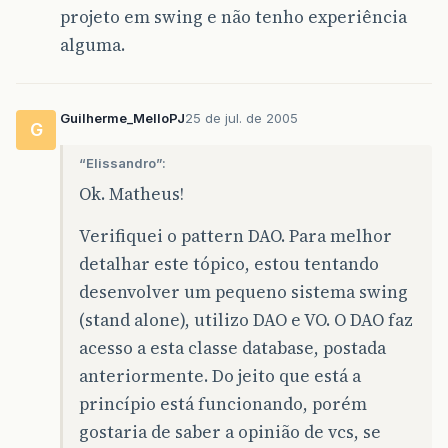
projeto em swing e não tenho experiência
System
.
err
.
println
&
#
40
;
"Estado
System
.
err
.
println
&
#
40
;
"Mensag
alguma.
System
.
err
.
println
&
#
40
;
"Mensag
sqle
=
sqle
.
getNextException
&
#
&
#
125
;
&
#
125
;
Guilherme_MelloPJ
25 de jul. de 2005
G
return
conexao
;
“Elissandro”:
&
#
125
;
Ok. Matheus!
//fecha a conexão com o banco, caso esteja
public
void
closeConnection
&
#
40
;
Connection
Verifiquei o pattern DAO. Para melhor
try
&
#
123
;
detalhar este tópico, estou tentando
if
&
#
40
;
!
conexao
.
isClosed
&
#
40
;
&
#
4
conexao
.
setAutoCommit
&
#
40
;
true
desenvolver um pequeno sistema swing
conexao
.
close
&
#
40
;
&
#
41
;;
(stand alone), utilizo DAO e VO. O DAO faz
conexao
=
null
;
System
.
out
.
println
&
#
40
;
"Conexã
acesso a esta classe database, postada
&
#
125
;
anteriormente. Do jeito que está a
&
#
125
;
catch
&
#
40
;
SQLException
sqle
&
#
41
;
&
#
12
princípio está funcionando, porém
System
.
err
.
println
&
#
40
;
"Erro ao fe
gostaria de saber a opinião de vcs, se
sqle
.
printStackTrace
&
#
40
;
&
#
41
;;