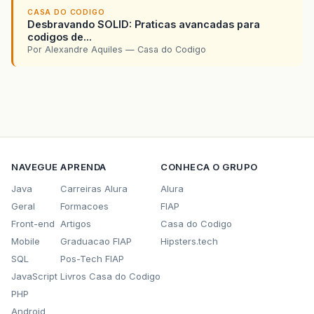
CASA DO CODIGO
Desbravando SOLID: Praticas avancadas para
codigos de...
Por Alexandre Aquiles — Casa do Codigo
NAVEGUE
APRENDA
CONHECA O GRUPO
Java
Carreiras Alura
Alura
Geral
Formacoes
FIAP
Front-end
Artigos
Casa do Codigo
Mobile
Graduacao FIAP
Hipsters.tech
SQL
Pos-Tech FIAP
JavaScript
Livros Casa do Codigo
PHP
Android