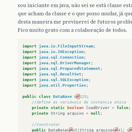
sou iniciante em java, não sei se está classe est
que acham da classe e o que posso mudar, já qu
desta maneira me previnerei de futuros proble
Fico muito grato com a colaboração de todos.
import
java.io.FileInputStream
;
import
java.io.IOException
;
import
java.sql.Connection
;
import
java.sql.DriverManager
;
import
java.sql.PreparedStatement
;
import
java.sql.ResultSet
;
import
java.sql.SQLException
;
import
java.util.Properties
;
public
class
DataBase
&
#
123
;
//define as variáveis de instancia única
private
static
boolean
loadDriver
=
false
;
private
String
arquivo
=
null
;
//Construtor
public
DataBase
&
#
40
;
String
arquivo
&
#
41
;
&