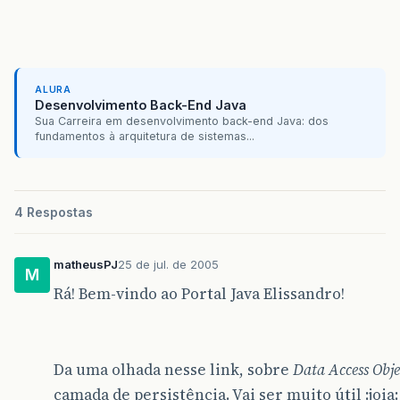
//registra o driver do banco de da
Class
.
forName
&
#
40
;
driver
&
#
41
;;
System
.
out
.
println
&
#
40
;
"Driver reg
&
#
125
;
catch
&
#
40
;
ClassNotFoundException
cnf
&
System
.
out
.
println
&
#
40
;
"Classe não
ALURA
System
.
out
.
println
&
#
40
;
cnf
.
getMess
Desenvolvimento Back-End Java
&
#
125
;
Sua Carreira em desenvolvimento back-end Java: dos
fundamentos à arquitetura de sistemas...
&
#
125
;
//metodo para pegar conexão com o banco
private
Connection
getConnection
&
#
40
;
&
#
41
;
Connection
conexao
=
null
;
4 Respostas
//registra o driver do banco de dados
if
&
#
40
;
loadDriver
==
false
&
#
41
;
&
#
12
matheusPJ
25 de jul. de 2005
M
regDriver
&
#
40
;
&
#
41
;;
Rá! Bem-vindo ao Portal Java Elissandro!
&
#
125
;
//abre o arquivo de propriedades espec
Properties
propriedades
=
new
Properti
try
&
#
123
;
Da uma olhada nesse link, sobre
Data Access Obje
FileInputStream
conteudo
=
new
Fil
camada de persistência. Vai ser muito útil :joia:
propriedades
.
load
&
#
40
;
conteudo
&
#
41