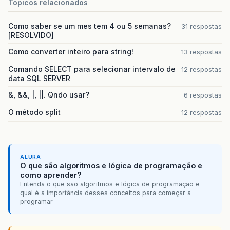
try
&
#
123
;
Topicos relacionados
PreparedStatement
ps
=
getPrepareS
return
ps
.
executeQuery
&
#
40
;
&
#
41
;;
Como saber se um mes tem 4 ou 5 semanas?
31 respostas
&
#
125
;
[RESOLVIDO]
catch
&
#
40
;
Exception
e
&
#
41
;
&
#
123
;
e
.
printStackTrace
&
#
40
;
&
#
41
;;
Como converter inteiro para string!
13 respostas
return
null
;
Comando SELECT para selecionar intervalo de
12 respostas
&
#
125
;
data SQL SERVER
&
#
125
;
&, &&, |, ||. Qndo usar?
6 respostas
public
int
executarSql
&
#
40
;
String
sql
&
#
41
try
&
#
123
;
O método split
12 respostas
PreparedStatement
ps
=
getPrepareS
return
ps
.
executeUpdate
&
#
40
;
&
#
41
;;
&
#
125
;
catch
&
#
40
;
Exception
e
&
#
41
;
&
#
123
;
ALURA
e
.
printStackTrace
&
#
40
;
&
#
41
;;
O que são algoritmos e lógica de programação e
return
0
;
como aprender?
&
#
125
;
Entenda o que são algoritmos e lógica de programação e
&
#
125
;
qual é a importância desses conceitos para começar a
programar
&
#
125
;