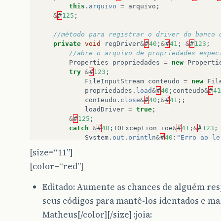
this
.
arquivo
=
arquivo
;
&
#
125
;
//método para registrar o driver do banco 
private
void
regDriver
&
#
40
;
&
#
41
;
&
#
123
;
//abre o arquivo de propriedades espec
Properties
propriedades
=
new
Properti
try
&
#
123
;
FileInputStream
conteudo
=
new
Fil
propriedades
.
load
&
#
40
;
conteudo
&
#
41
conteudo
.
close
&
#
40
;
&
#
41
;;
loadDriver
=
true
;
&
#
125
;
catch
&
#
40
;
IOException
ioe
&
#
41
;
&
#
123
;
System
.
out
.
println
&
#
40
;
"Erro ao le
System
.
out
.
println
&
#
40
;
ioe
.
getMess
[size=“11”]
ioe
.
printStackTrace
&
#
40
;
&
#
41
;;
[color=“red”]
&
#
125
;
//atribui o valor das propriedades do 
Editado: Aumente as chances de alguém res
String
driver
=
propriedades
.
getProper
seus códigos para mantê-los identados e mais
try
&
#
123
;
Matheus[/color][/size] :joia: