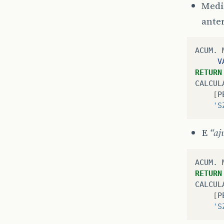
Medi
anter
ACUM
.
V
RETURN
CALCUL
[
P
'S
E
“aj
ACUM
.
RETURN
CALCUL
[
P
'S