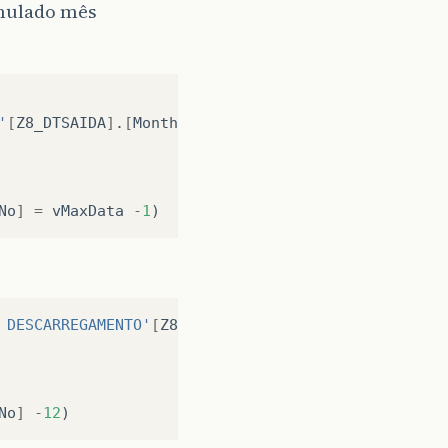
umulado mês
'
[
Z8_DTSAIDA
]
.
[
MonthNo
]
)
No
]
=
vMaxData
-
1
)
 DESCARREGAMENTO'
[
Z8_DTSAIDA
]
.
[
MonthNo
]
)
No
]
-
12
)