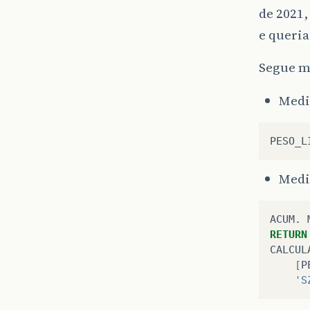
de 2021,
e queria
Segue m
Medid
PESO_L
Medi
ACUM
.
RETURN
CALCUL
[
P
'S