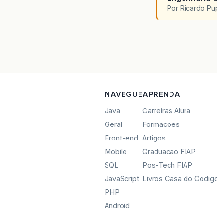
Por Ricardo P
NAVEGUE
APRENDA
Java
Carreiras Alura
Geral
Formacoes
Front-end
Artigos
Mobile
Graduacao FIAP
SQL
Pos-Tech FIAP
JavaScript
Livros Casa do Codig
PHP
Android