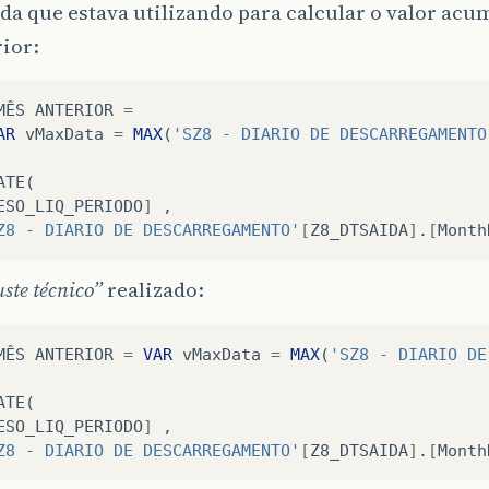
da que estava utilizando para calcular o valor ac
ior:
MÊS
ANTERIOR
=
AR
vMaxData
=
MAX
(
'SZ8 - DIARIO DE DESCARREGAMENTO
ATE
(
ESO_LIQ_PERIODO
]
,
Z8 - DIARIO DE DESCARREGAMENTO'
[
Z8_DTSAIDA
]
.
[
Month
uste técnico”
realizado:
MÊS
ANTERIOR
=
VAR
vMaxData
=
MAX
(
'SZ8 - DIARIO DE
ATE
(
ESO_LIQ_PERIODO
]
,
Z8 - DIARIO DE DESCARREGAMENTO'
[
Z8_DTSAIDA
]
.
[
Month