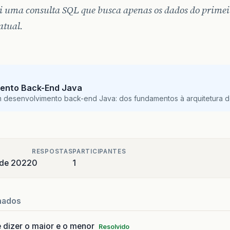
i uma consulta SQL que busca apenas os dados do primei
 atual.
ento Back-End Java
m desenvolvimento back-end Java: dos fundamentos à arquitetura de
RESPOSTAS
PARTICIPANTES
 de 2022
0
1
nados
 dizer o maior e o menor
Resolvido