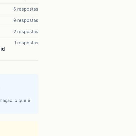
6 respostas
9 respostas
2 respostas
1 respostas
lid
e
amação: o que é