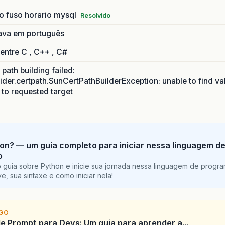
o fuso horario mysql
Resolvido
ava em português
 entre C , C++ , C#
path building failed:
ider.certpath.SunCertPathBuilderException: unable to find va
h to requested target
on? — um guia completo para iniciar nessa linguagem d
o
 guia sobre Python e inicie sua jornada nessa linguagem de progr
e, sua sintaxe e como iniciar nela!
IGO
e Prompt para Devs: Um guia para aprender a...