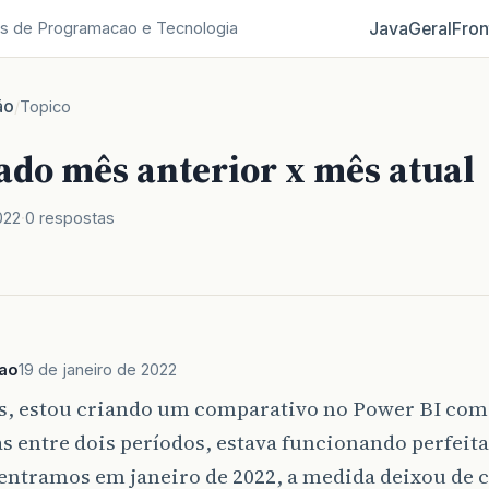
Java
Geral
Fron
s de Programacao e Tecnologia
ão
/
Topico
do mês anterior x mês atual
022
0 respostas
iao
19 de janeiro de 2022
s, estou criando um comparativo no Power BI com 
as entre dois períodos, estava funcionando perfei
entramos em janeiro de 2022, a medida deixou de 