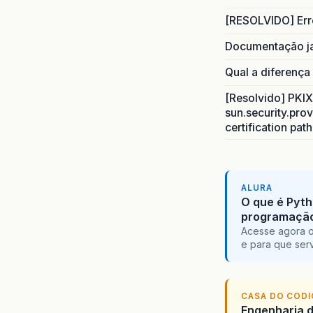
[RESOLVIDO] Err
Documentação j
Qual a diferença
[Resolvido] PKIX 
sun.security.prov
certification pat
ALURA
O que é Pyth
programaçã
Acesse agora o
e para que serv
CASA DO COD
Engenharia d