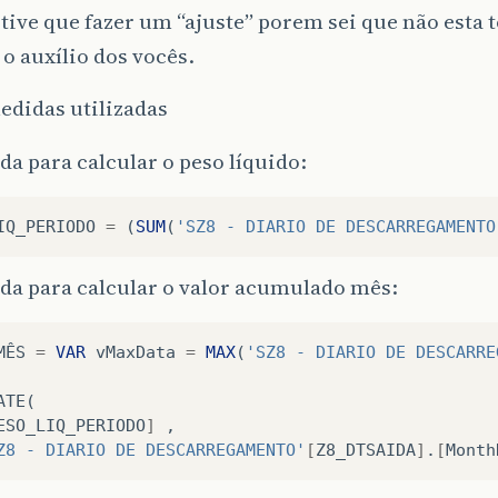
 tive que fazer um “ajuste” porem sei que não esta
 o auxílio dos vocês.
edidas utilizadas
a para calcular o peso líquido:
IQ_PERIODO
=
(
SUM
(
'SZ8 - DIARIO DE DESCARREGAMENTO
da para calcular o valor acumulado mês:
MÊS
=
VAR
vMaxData
=
MAX
(
'SZ8 - DIARIO DE DESCARRE
ATE
(
ESO_LIQ_PERIODO
]
,
Z8 - DIARIO DE DESCARREGAMENTO'
[
Z8_DTSAIDA
]
.
[
Month