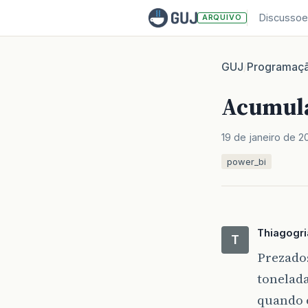
Discussoe
ARQUIVO
GUJ
Programaç
/
Acumula
19 de janeiro de 2
power_bi
Thiagogr
T
Prezado
tonelad
quando 