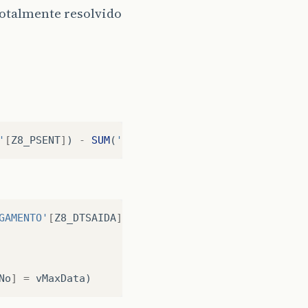
 totalmente resolvido
'
[
Z8_PSENT
]
)
-
SUM
(
'SZ8 - DIARIO DE DESCARREGAMENT
GAMENTO'
[
Z8_DTSAIDA
]
.
[
MonthNo
]
)
No
]
=
vMaxData
)