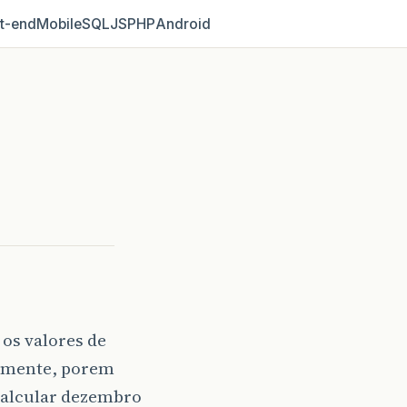
t‑end
Mobile
SQL
JS
PHP
Android
os valores de
tamente, porem
calcular dezembro