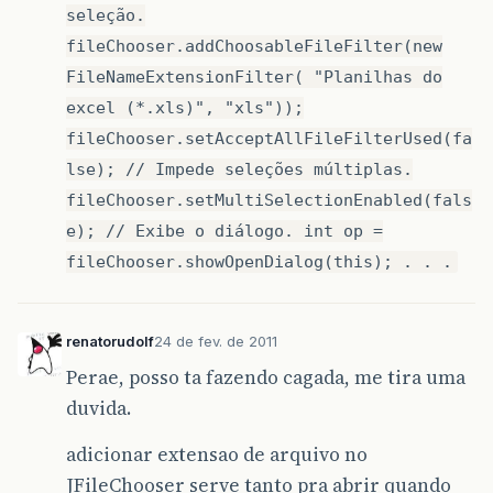
seleção.
fileChooser.addChoosableFileFilter(new
FileNameExtensionFilter( "Planilhas do
excel (*.xls)", "xls"));
fileChooser.setAcceptAllFileFilterUsed(fa
lse); // Impede seleções múltiplas.
fileChooser.setMultiSelectionEnabled(fals
e); // Exibe o diálogo. int op =
fileChooser.showOpenDialog(this); . . .
renatorudolf
24 de fev. de 2011
Perae, posso ta fazendo cagada, me tira uma
duvida.
adicionar extensao de arquivo no
JFileChooser serve tanto pra abrir quando