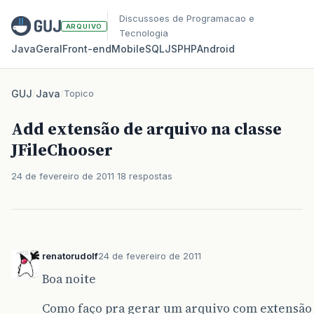
Discussoes de Programacao e
ARQUIVO
Tecnologia
Java
Geral
Front‑end
Mobile
SQL
JS
PHP
Android
GUJ
/
Java
/
Topico
Add extensão de arquivo na classe
JFileChooser
24 de fevereiro de 2011
18 respostas
renatorudolf
24 de fevereiro de 2011
Boa noite
Como faço pra gerar um arquivo com extensão .