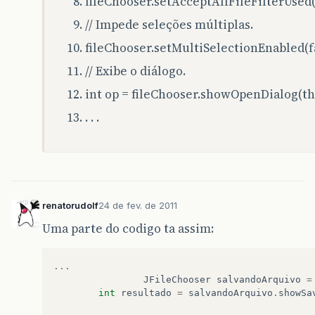
fileChooser.setAcceptAllFileFilterUsed(
// Impede seleções múltiplas.
fileChooser.setMultiSelectionEnabled(fa
// Exibe o diálogo.
int op = fileChooser.showOpenDialog(thi
. . .
renatorudolf
24 de fev. de 2011
Uma parte do codigo ta assim:
...
JFileChooser
salvandoArquivo
=
int
resultado
=
salvandoArquivo
.
showSa