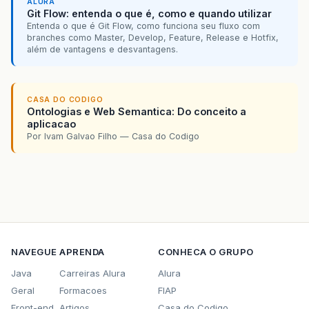
ALURA
Git Flow: entenda o que é, como e quando utilizar
Entenda o que é Git Flow, como funciona seu fluxo com
branches como Master, Develop, Feature, Release e Hotfix,
além de vantagens e desvantagens.
CASA DO CODIGO
Ontologias e Web Semantica: Do conceito a
aplicacao
Por Ivam Galvao Filho — Casa do Codigo
NAVEGUE
APRENDA
CONHECA O GRUPO
Java
Carreiras Alura
Alura
Geral
Formacoes
FIAP
Front-end
Artigos
Casa do Codigo