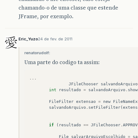
chamando-o de uma classe que estende
JFrame, por exemplo.
Eric_Yuzo
24 de fev. de 2011
renatorudolf:
Uma parte do codigo ta assim:
...
JFileChooser
salvandoArquivo
int
resultado
=
salvandoArquivo
.
show
FileFilter
extensao
=
new
FileNameEx
salvandoArquivo
.
setFileFilter
(
extens
if
(
resultado
==
JFileChooser
.
APPROV
File
salvarArquivoEscolhido
=
sa