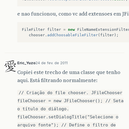
e nao funcionou, como vc add extensoes em JF
FileFilter
filter
=
new
FileNameExtensionFilte
chooser
.
addChoosableFileFilter
(
filter
);
Eric_Yuzo
24 de fev. de 2011
Copiei este trecho de uma classe que tenho
aqui. Está filtrando normalmente:
// Criação do file chooser. JFileChooser
fileChooser = new JFileChooser(); // Seta
o título do diálogo.
fileChooser.setDialogTitle("Selecione o
arquivo fonte"); // Define o filtro de