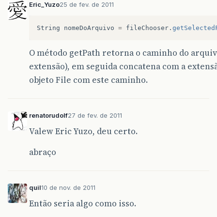
Eric_Yuzo
25 de fev. de 2011
String
nomeDoArquivo
=
fileChooser
.
getSelected
O método getPath retorna o caminho do arquiv
extensão), em seguida concatena com a extensã
objeto File com este caminho.
renatorudolf
27 de fev. de 2011
Valew Eric Yuzo, deu certo.
abraço
quil
10 de nov. de 2011
Então seria algo como isso.