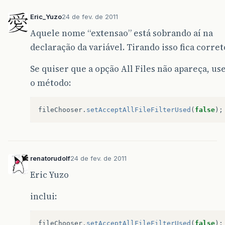
Eric_Yuzo
24 de fev. de 2011
Aquele nome “extensao” está sobrando aí na
declaração da variável. Tirando isso fica corret
Se quiser que a opção All Files não apareça, us
o método:
fileChooser
.
setAcceptAllFileFilterUsed
(
false
);
renatorudolf
24 de fev. de 2011
Eric Yuzo
inclui:
fileChooser
.
setAcceptAllFileFilterUsed
(
false
);