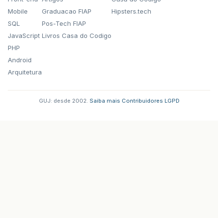
Mobile
Graduacao FIAP
Hipsters.tech
SQL
Pos-Tech FIAP
JavaScript
Livros Casa do Codigo
PHP
Android
Arquitetura
GUJ: desde 2002.
·
Saiba mais
·
Contribuidores
·
LGPD