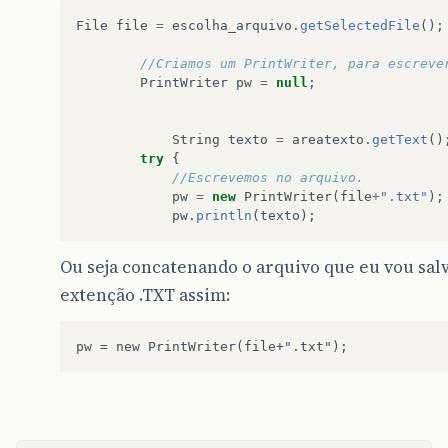
File
file
=
escolha_arquivo
.
getSelectedFile
();
//Criamos um PrintWriter, para escreve
PrintWriter
pw
=
null
;
String
texto
=
areatexto
.
getText
()
try
{
//Escrevemos no arquivo.
pw
=
new
PrintWriter
(
file
+
".txt"
);
pw
.
println
(
texto
);
Ou seja concatenando o arquivo que eu vou sal
extenção .TXT assim: