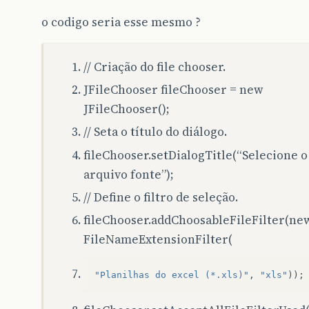
o codigo seria esse mesmo ?
// Criação do file chooser.
JFileChooser fileChooser = new
JFileChooser();
// Seta o título do diálogo.
fileChooser.setDialogTitle(“Selecione o
arquivo fonte”);
// Define o filtro de seleção.
fileChooser.addChoosableFileFilter(ne
FileNameExtensionFilter(
"Planilhas do excel (*.xls)"
,
"xls"
));