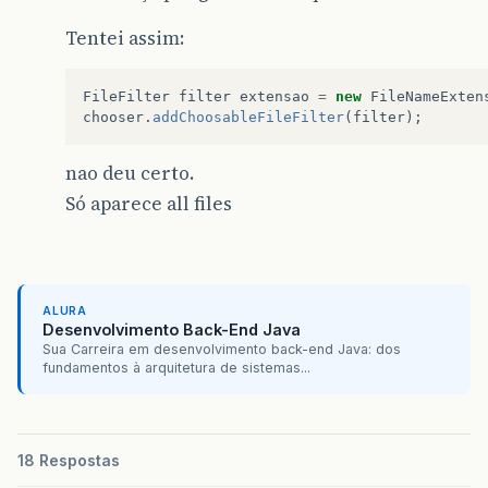
Tentei assim:
FileFilter
filter
extensao
=
new
FileNameExten
chooser
.
addChoosableFileFilter
(
filter
);
nao deu certo.
Só aparece all files
ALURA
Desenvolvimento Back-End Java
Sua Carreira em desenvolvimento back-end Java: dos
fundamentos à arquitetura de sistemas...
18 Respostas