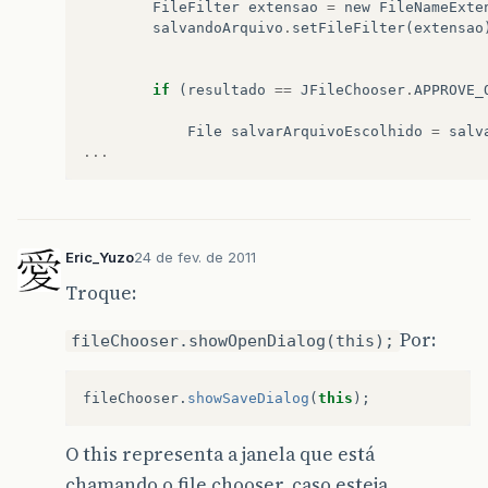
FileFilter
extensao
=
new
FileNameExte
salvandoArquivo
.
setFileFilter
(
extensao
if
(
resultado
==
JFileChooser
.
APPROVE_
File
salvarArquivoEscolhido
=
salv
...
Eric_Yuzo
24 de fev. de 2011
Troque:
Por:
fileChooser.showOpenDialog(this);
fileChooser
.
showSaveDialog
(
this
);
O this representa a janela que está
chamando o file chooser, caso esteja