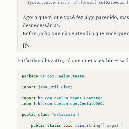
System
.
out
.
println
(
df
.
format
(
setDateAqui
)
Agora que vi que você fez algo parecido, ma
desnecessárias.
Enfim, acho que não entendi o que você quer
[]'s
Então davidbuzatto, só que queria exibir essa d
package
br.com.caelum.teste
;
import
java.util.List
;
import
br.com.caelum.beans.Contato
;
import
br.com.caelum.dao.ContatoDAO
;
public
class
TestaLista
{
public
static
void
main
(
String
[]
args
)
{