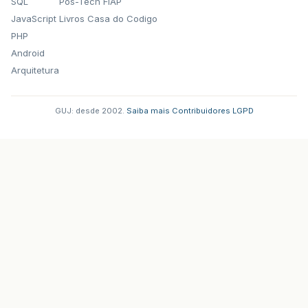
SQL
Pos-Tech FIAP
JavaScript
Livros Casa do Codigo
PHP
Android
Arquitetura
GUJ: desde 2002.
·
Saiba mais
·
Contribuidores
·
LGPD