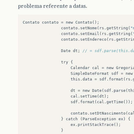
problema referente a datas.
Contato
contato
=
new
Contato
();
contato
.
setNome
(
rs
.
getString
(
"
contato
.
setEmail
(
rs
.
getString
(
contato
.
setEndereco
(
rs
.
getStri
Date
dt
;
// = sdf.parse(this.d
try
{
Calendar
cal
=
new
Gregori
SimpleDateFormat
sdf
=
new
this
.
data
=
sdf
.
format
(
rs
.
dt
=
new
Date
(
sdf
.
parse
(
th
cal
.
setTime
(
dt
);
sdf
.
format
(
cal
.
getTime
());
contato
.
setDtNascimento
(
ca
}
catch
(
ParseException
ex
)
{
ex
.
printStackTrace
();
}