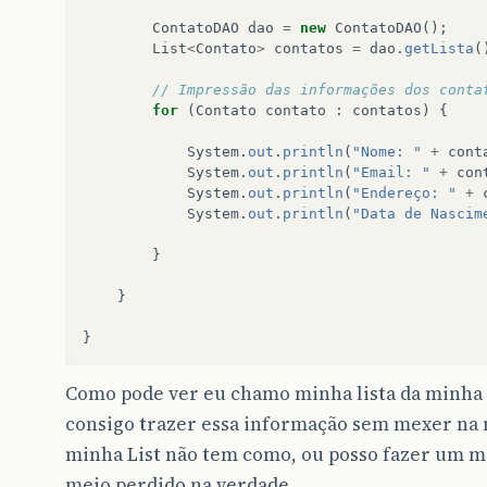
ContatoDAO
dao
=
new
ContatoDAO
();
List
<
Contato
>
contatos
=
dao
.
getLista
(
// Impressão das informações dos conta
for
(
Contato
contato
:
contatos
)
{
System
.
out
.
println
(
"Nome: "
+
cont
System
.
out
.
println
(
"Email: "
+
con
System
.
out
.
println
(
"Endereço: "
+
System
.
out
.
println
(
"Data de Nascim
}
}
}
Como pode ver eu chamo minha lista da minha 
consigo trazer essa informação sem mexer na 
minha List não tem como, ou posso fazer um me
meio perdido na verdade.