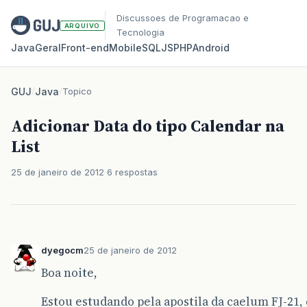
Discussoes de Programacao e
ARQUIVO
Tecnologia
Java
Geral
Front‑end
Mobile
SQL
JS
PHP
Android
GUJ
/
Java
/
Topico
Adicionar Data do tipo Calendar na
List
25 de janeiro de 2012
6 respostas
dyegocm
25 de janeiro de 2012
Boa noite,
Estou estudando pela apostila da caelum FJ-21,