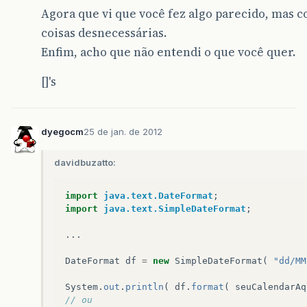
Agora que vi que você fez algo parecido, mas 
coisas desnecessárias.
Enfim, acho que não entendi o que você quer.
[]'s
dyegocm
25 de jan. de 2012
davidbuzatto:
import
java.text.DateFormat
;
import
java.text.SimpleDateFormat
;
...
DateFormat
df
=
new
SimpleDateFormat
(
"dd/MM
System
.
out
.
println
(
df
.
format
(
seuCalendarAq
// ou