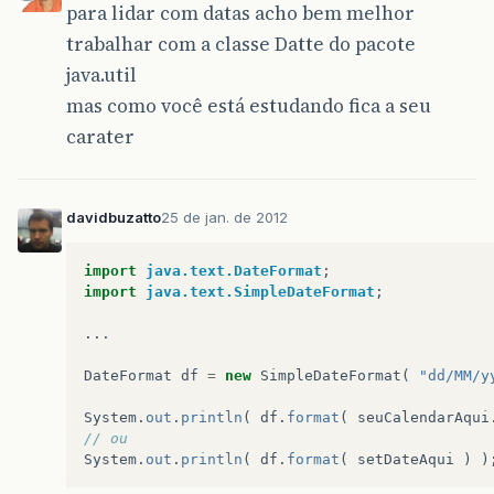
para lidar com datas acho bem melhor
trabalhar com a classe Datte do pacote
java.util
mas como você está estudando fica a seu
carater
davidbuzatto
25 de jan. de 2012
import
java.text.DateFormat
;
import
java.text.SimpleDateFormat
;
...
DateFormat
df
=
new
SimpleDateFormat
(
"dd/MM/y
System
.
out
.
println
(
df
.
format
(
seuCalendarAqui
// ou
System
.
out
.
println
(
df
.
format
(
setDateAqui
)
)