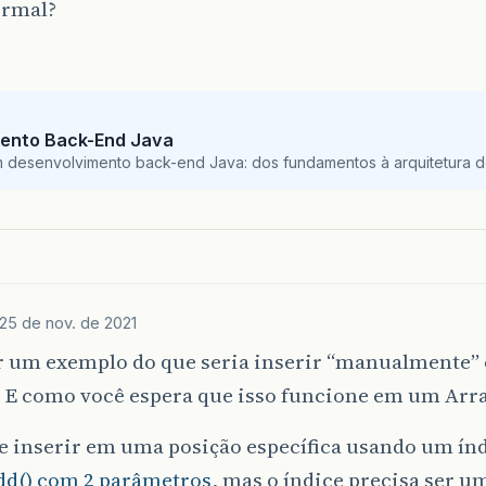
ormal?
ento Back-End Java
m desenvolvimento back-end Java: dos fundamentos à arquitetura de
25 de nov. de 2021
r um exemplo do que seria inserir “manualmente”
 E como você espera que isso funcione em um Arra
de inserir em uma posição específica usando um ín
add() com 2 parâmetros
, mas o índice precisa ser u