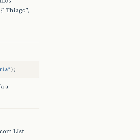
amos
{“Thiago”,
ria"
);
a a
 com List