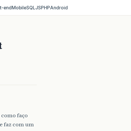
t‑end
Mobile
SQL
JS
PHP
Android
t
: como faço
e faz com um