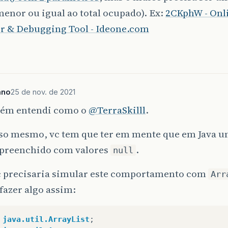
menor ou igual ao total ocupado). Ex:
2CKphW - Onli
r & Debugging Tool - Ideone.com
ano
25 de nov. de 2021
ém entendi como o
@TerraSkilll
.
sso mesmo, vc tem que ter em mente que em Java um
preenchido com valores
.
null
c precisaria simular este comportamento com
Arr
fazer algo assim:
java.util.ArrayList
;