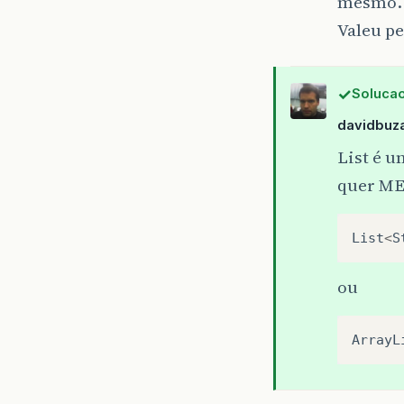
mesmo.
Valeu pe
Solucao
davidbuza
List é u
quer ME
List
<
S
ou
ArrayL