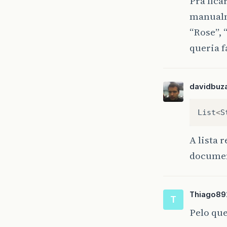
Pra fic
manualm
“Rose”, 
queria 
davidbuza
List
<
S
A lista 
docume
Thiago89
T
Pelo que