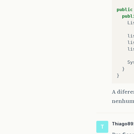
public
publ
Li
li
li
li
Sy
}
}
A difer
nenhum 
Thiago89
T