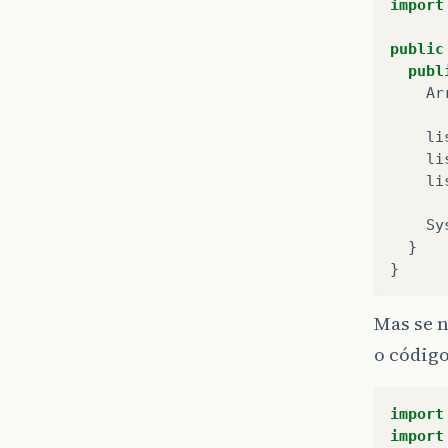
import
public
publ
Ar
li
li
li
Sy
}
}
Mas se 
o códig
import
import