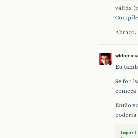
válida (
Compile
Abraço.
wldomici
Eu tamb
Se for i
começa 
Então v
poderia 
import