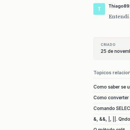
Thiago89
T
Entendi.
CRIADO
25 de novem
Topicos relacio
Como saber se 
Como converter i
Comando SELECT 
&, &&, |, ||. Qnd
O método split