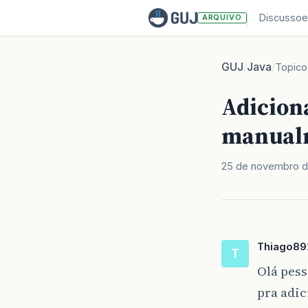
Discussoe
ARQUIVO
GUJ
Java
/
/
Topico
Adicion
manual
25 de novembro d
Thiago89
T
Olá pess
pra adi