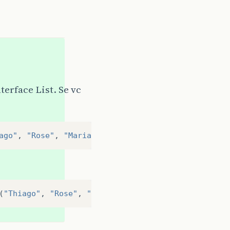
erface List. Se vc
ago"
,
"Rose"
,
"Maria"
)
);
(
"Thiago"
,
"Rose"
,
"Maria"
)
);