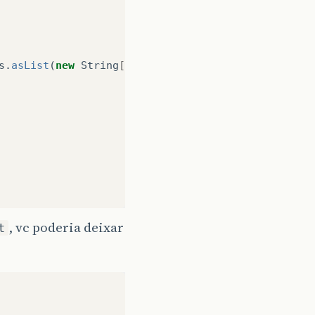
s
.
asList
(
new
String
[
3
]
));
, vc poderia deixar
t