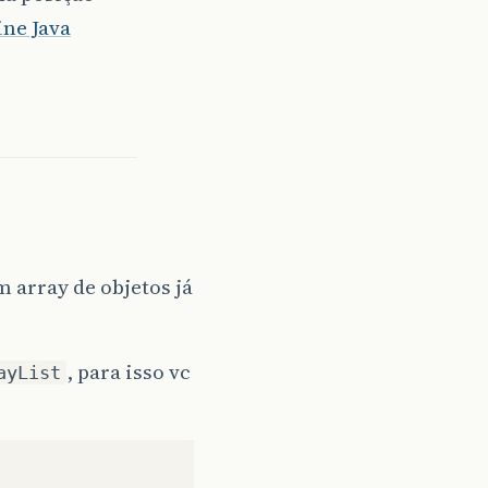
ne Java
 array de objetos já
, para isso vc
ayList