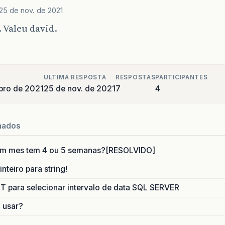
25 de nov. de 2021
 Valeu david.
ULTIMA RESPOSTA
RESPOSTAS
PARTICIPANTES
bro de 2021
25 de nov. de 2021
7
4
nados
um mes tem 4 ou 5 semanas?[RESOLVIDO]
nteiro para string!
para selecionar intervalo de data SQL SERVER
o usar?