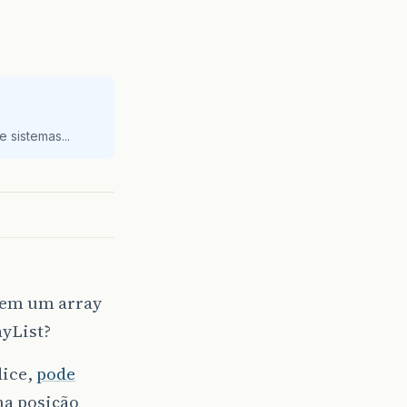
 sistemas...
 em um array
yList?
dice,
pode
ma posição