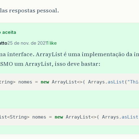
las respostas pessoal.
 aceita
tto
25 de nov. de 2021
1 like
ma interface. ArrayList é uma implementação da int
SMO um ArrayList, isso deve bastar:
tring
>
nomes
=
new
ArrayList
<>
(
Arrays
.
asList
(
"Thi
ist
<
String
>
nomes
=
new
ArrayList
<>
(
Arrays
.
asList