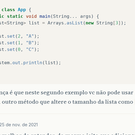
class
App
{
ic
static
void
main
(
String
...
args
)
{
st
<
String
>
list
=
Arrays
.
asList
(
new
String
[
3
]
);
st
.
set
(
2
,
"A"
);
st
.
set
(
1
,
"B"
);
st
.
set
(
0
,
"C"
);
stem
.
out
.
println
(
list
);
ença é que neste segundo exemplo vc não pode usa
outro método que altere o tamanho da lista como
25 de nov. de 2021