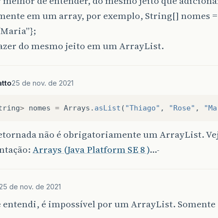
ar melhor de entender, do mesmo jeito que adicion
ente em um array, por exemplo, String[] nomes = 
“Maria”};
fazer do mesmo jeito em um ArrayList.
tto
25 de nov. de 2021
tring
>
nomes
=
Arrays
.
asList
(
"Thiago"
,
"Rose"
,
"Ma
retornada não é obrigatoriamente um ArrayList. Vej
ntação:
Arrays (Java Platform SE 8 )
…-
25 de nov. de 2021
 entendi, é impossível por um ArrayList. Somente