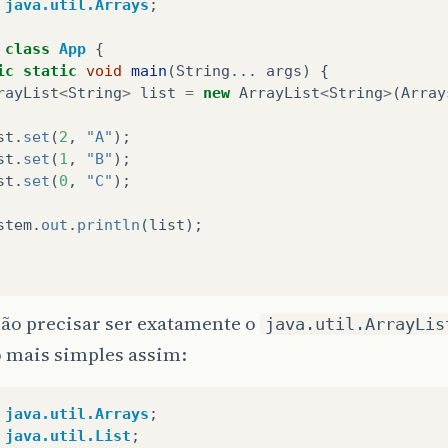
java.util.Arrays
;
class
App
{
ic
static
void
main
(
String
...
args
)
{
rayList
<
String
>
list
=
new
ArrayList
<
String
>
(
Array
st
.
set
(
2
,
"A"
);
st
.
set
(
1
,
"B"
);
st
.
set
(
0
,
"C"
);
stem
.
out
.
println
(
list
);
não precisar ser exatamente o
java.util.ArrayLis
o mais simples assim:
java.util.Arrays
;
java.util.List
;