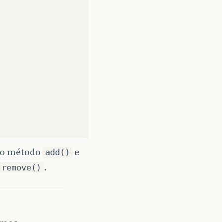
r o método
e
add()
.
remove()