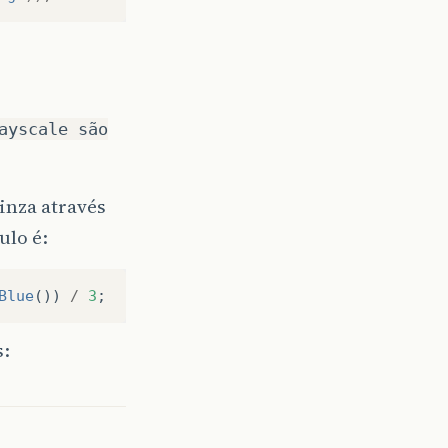
ayscale são
inza através
ulo é:
Blue
())
/
3
;
s: