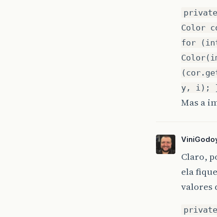
privat
Color c
for (in
Color(i
(cor.ge
y, i); 
Mas a im
ViniGodo
Claro, p
ela fiqu
valores 
privat