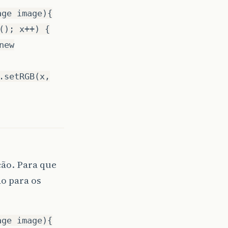
age image){
(); x++) {
new
.setRGB(x,
ção. Para que
do para os
age image){