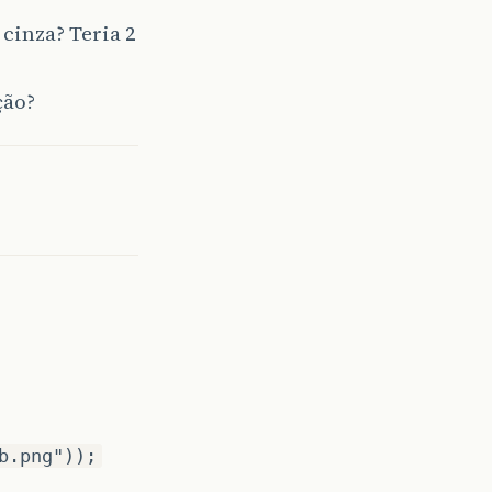
cinza? Teria 2
ção?
b.png"));