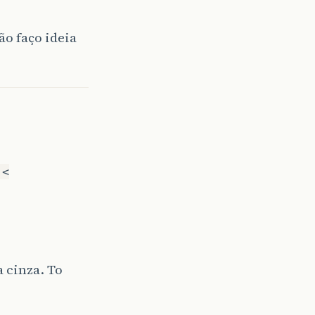
o faço ideia
 <
 cinza. To