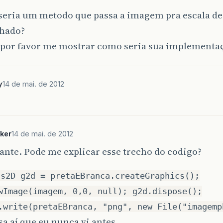
eria um metodo que passa a imagem pra escala de 
nhado?
 por favor me mostrar como seria sua implementa
y
14 de mai. de 2012
ker
14 de mai. de 2012
ante. Pode me explicar esse trecho do codigo?
cs2D g2d = pretaEBranca.createGraphics();
wImage(imagem, 0,0, null); g2d.dispose();
.write(pretaEBranca, "png", new File("imagemp
a aí que eu nunca vi antes.