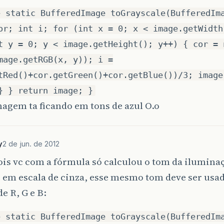
e static BufferedImage toGrayscale(BufferedIm
or; int i; for (int x = 0; x < image.getWidth
t y = 0; y < image.getHeight(); y++) { cor = 
mage.getRGB(x, y)); i =
tRed()+cor.getGreen()+cor.getBlue())/3; image
} } return image; }
agem ta ficando em tons de azul O.o
y
2 de jun. de 2012
ois vc com a fórmula só calculou o tom da ilumina
e em escala de cinza, esse mesmo tom deve ser usa
de R, G e B:
e static BufferedImage toGrayscale(BufferedIm