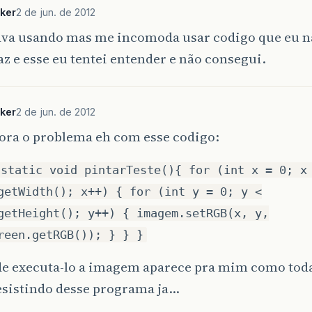
ker
2 de jun. de 2012
tava usando mas me incomoda usar codigo que eu nã
az e esse eu tentei entender e não consegui.
ker
2 de jun. de 2012
gora o problema eh com esse codigo:
 static void pintarTeste(){ for (int x = 0; x
getWidth(); x++) { for (int y = 0; y <
getHeight(); y++) { imagem.setRGB(x, y,
reen.getRGB()); } } }
de executa-lo a imagem aparece pra mim como toda
esistindo desse programa ja…