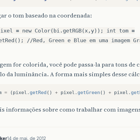
gar o tom baseado na coordenada:
pixel = new Color(bi.getRGB(x,y)); int tom =
etRed(); //Red, Green e Blue em uma imagem Gr
gem for colorida, você pode passa-la para tons de c
lo da luminância. A forma mais simples desse cálc
m
=
(
pixel
.
getRed
()
+
pixel
.
getGreen
()
+
pixel
.
get
is informações sobre como trabalhar com imagen
ker
14 de mai. de 2012