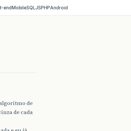
t‑end
Mobile
SQL
JS
PHP
Android
 algoritmo de
cinza de cada
ada e eu já