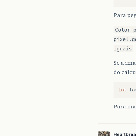
Para pe
Color 
pixel.g
iguais
Se a ima
do cálcu
int
to
Para ma
Heartbrea