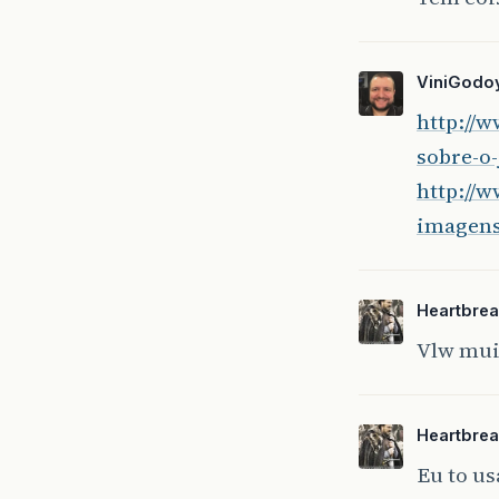
ViniGodo
http://w
sobre-o-
http://
imagen
Heartbrea
Vlw mui
Heartbrea
Eu to u