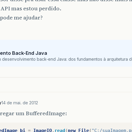
 API mas estou perdido.
pode me ajudar?
ento Back-End Java
m desenvolvimento back-end Java: dos fundamentos à arquitetura de
y
14 de mai. de 2012
rregar um BufferedImage:
edImage
bi
=
ImageIO
.
read
(
new
File
(
"C:/suaImagem.p