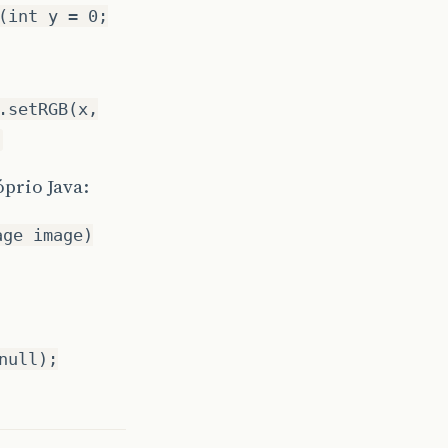
(int y = 0;
.setRGB(x,
óprio Java:
age image)
null);