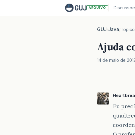
Discussoe
ARQUIVO
GUJ
Java
/
/
Topico
Ajuda c
14 de maio de 201
Heartbrea
Eu prec
quadtree
coorden
O profes