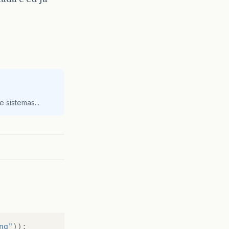
 sistemas...
ng"
));