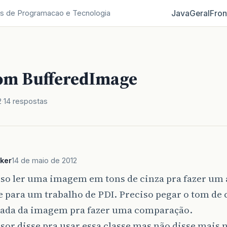
Java
Geral
Fron
s de Programacao e Tecnologia
om BufferedImage
2
14 respostas
ker
14 de maio de 2012
iso ler uma imagem em tons de cinza pra fazer um
 para um trabalho de PDI. Preciso pegar o tom de 
ada da imagem pra fazer uma comparação.
sor disse pra usar essa classe mas não disse mais n