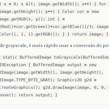
t x = 0; x &lt; image.getWidth(); x++) { for 
image.getHeight(); y++) { Color cor = new
mage.getRGB(x, y)); int i =
tRed()+cor.getGreen()+cor.getBlue())/3; image
Color(i, i, i).getRGB()); } } return image; }
de grayscale, é mais rápido usar a conversão do pr
e static BufferedImage toGrayscale(BufferedIm
IOException { BufferedImage output = new
dImage(image.getWidth(), image.getHeight(),
dImage.TYPE_BYTE_GRAY); Graphics2D g2d =
createGraphics(); g2d.drawImage(image, 0, 0, 
pose(); return output; }