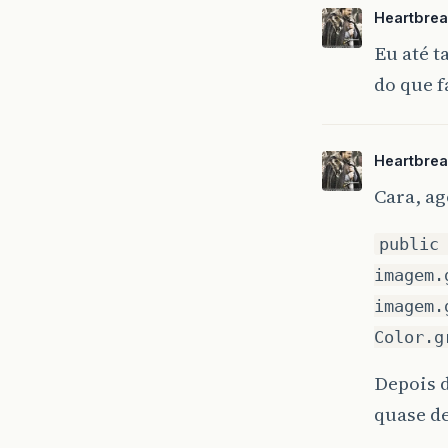
Heartbrea
Eu até 
do que f
Heartbrea
Cara, a
public
imagem.
imagem.
Color.g
Depois 
quase d