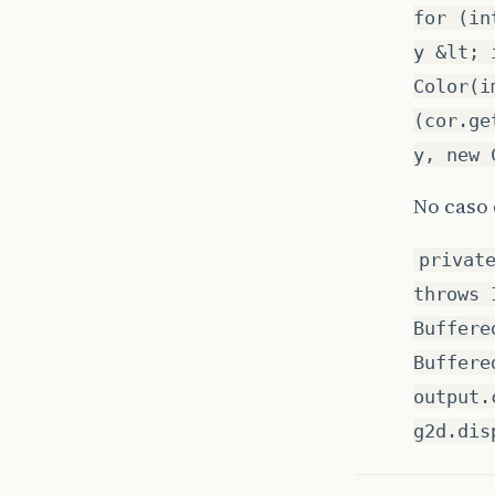
for (in
y &lt; 
Color(i
(cor.ge
y, new 
No caso 
privat
throws 
Buffere
Buffere
output.
g2d.dis