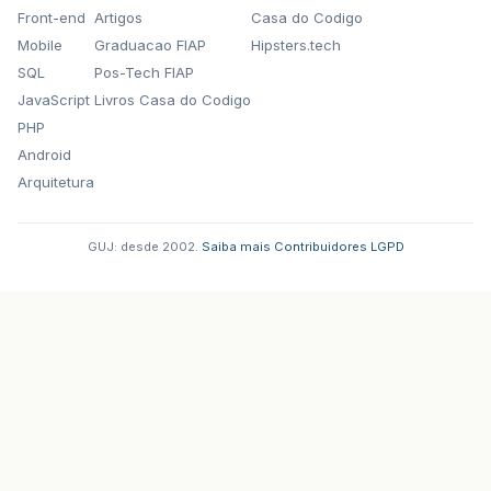
Front-end
Artigos
Casa do Codigo
Mobile
Graduacao FIAP
Hipsters.tech
SQL
Pos-Tech FIAP
JavaScript
Livros Casa do Codigo
PHP
Android
Arquitetura
GUJ: desde 2002.
·
Saiba mais
·
Contribuidores
·
LGPD