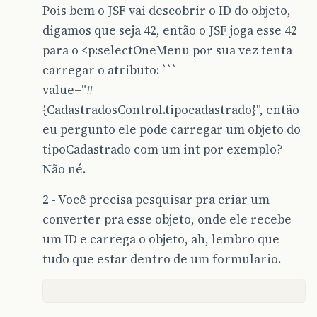
}
Pois bem o JSF vai descobrir o ID do objeto,
public
Date
getDatadenascimento
()
{
digamos que seja 42, então o JSF joga esse 42
return
datadenascimento
;
public
void
setTipoCadastradoDao
(
TipoCadas
}
this
.
tipoCadastradoDao
=
tipoCadastrad
para o <p:selectOneMenu por sua vez tenta
}
carregar o atributo: ```
public
void
setDatadenascimento
(
Date
datad
this
.
datadenascimento
=
datadenascimen
public
List
<
Cadastrados
>
getCadastrados
()
value="#
}
return
cadastrados
;
{CadastradosControl.tipocadastrado}", então
}
public
int
getStatuscadastro
()
{
eu pergunto ele pode carregar um objeto do
return
statuscadastro
;
public
void
setCadastrados
(
List
<
Cadastrado
tipoCadastrado com um int por exemplo?
}
this
.
cadastrados
=
cadastrados
;
}
Não né.
public
void
setStatuscadastro
(
int
statusca
this
.
statuscadastro
=
statuscadastro
;
public
List
<
TipoCadastrado
>
getListaTipoCa
2 - Você precisa pesquisar pra criar um
}
return
listaTipoCadastrados
;
converter pra esse objeto, onde ele recebe
}
public
void
setId
(
Long
id
)
{
um ID e carrega o objeto, ah, lembro que
this
.
id
=
id
;
public
void
setListaTipoCadastrados
(
List
<
T
tudo que estar dentro de um formulario.
}
this
.
listaTipoCadastrados
=
listaTipoC
}
public
String
getCpf
()
{
return
cpf
;
public
String
getNome
()
{
}
return
nome
;