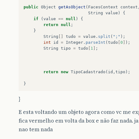
}
public
Object
getAsObject
(
FacesContext
context
@Override
String
value
)
{
public
boolean
equals
(
Object
o
)
{
if
(
value
==
null
)
{
if
(
this
==
o
)
return
true
;
return
null
;
if
(
o
==
null
||
getClass
()
!=
o
.
getCl
}
Cadastrados
that
=
(
Cadastrados
)
o
;
String
[]
tudo
=
value
.
split
(
";"
);
return
statuscadastro
==
that
.
statusca
int
id
=
Integer
.
parseInt
(
tudo
[
0
]
);
id
.
equals
(
that
.
id
)
&&
String
tipo
=
tudo
[
1
]
;
cpf
.
equals
(
that
.
cpf
)
&&
listPessoaImovelTipo
.
equals
(
th
email
.
equals
(
that
.
email
)
&&
nome
.
equals
(
that
.
nome
)
&&
return
new
TipoCadastrado
(
id
,
tipo
);
celular
.
equals
(
that
.
celular
)
&
datadenascimento
.
equals
(
that
.
d
}
}
}
@Override
public
int
hashCode
()
{
E esta voltando um objeto agora como vc me ex
return
Objects
.
hash
(
id
,
cpf
,
listPesso
}
fica vermelho em volta da box e não faz nada. ja
}
nao tem nada