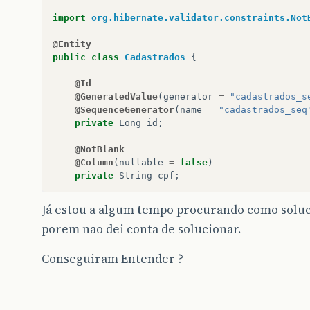
}
import
org.hibernate.validator.constraints.Not
}
@Entity
public
class
Cadastrados
{
public
void
PesquisarNome
()
{
cadastrados
=
cadastradosDao
.
buscaPor
(
@Id
System
.
out
.
println
();
@GeneratedValue
(
generator
=
"cadastrados_s
}
@SequenceGenerator
(
name
=
"cadastrados_seq
private
Long
id
;
public
void
confirmar
()
{
@NotBlank
@Column
(
nullable
=
false
)
try
{
private
String
cpf
;
cadastrado
.
addTipoCadastro
(
tipocad
cadastradosDao
.
incluir
(
cadastrado
)
@ManyToMany
(
cascade
=
CascadeType
.
ALL
)
cadastrado
=
new
Cadastrados
();
Já estou a algum tempo procurando como soluci
@JoinTable
(
name
=
"pessoa_tipo"
,
joinColumns
=
}
catch
(
Exception
e
)
{
porem nao dei conta de solucionar.
inverseJoinColumns
=
{
@JoinColumn
(
name
=
"cada
UtilFaces
.
addMensagemFaces
(
e
);
private
List
<
TipoCadastrado
>
listPessoaImo
}
Conseguiram Entender ?
}
private
String
email
;
public
Cadastrados
getCadastrado
()
{
private
String
nome
;
return
cadastrado
;
private
String
celular
;
}