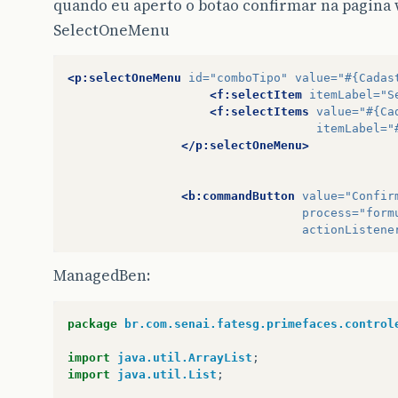
quando eu aperto o botao confirmar na pagina 
SelectOneMenu
<p:selectOneMenu
id=
"comboTipo"
value=
"#{Cadas
<f:selectItem
itemLabel=
"S
<f:selectItems
value=
"#{Ca
itemLabel=
"
</p:selectOneMenu>
<b:commandButton
value=
"Confir
process=
"form
actionListene
ManagedBen:
package
br.com.senai.fatesg.primefaces.control
import
java.util.ArrayList
;
import
java.util.List
;