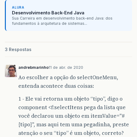
private
Date
datadenascimento
;
ALURA
private
int
statuscadastro
;
public
void
setCadastrado
(
Cadastrados
cada
Desenvolvimento Back-End Java
this
.
cadastrado
=
cadastrado
;
Sua Carreira em desenvolvimento back-end Java: dos
}
fundamentos à arquitetura de sistemas...
public
void
addTipoCadastro
(
TipoCadastrado
listPessoaImovelTipo
.
add
(
tipoCadastrad
public
TipoCadastrado
getTipocadastrado
()
}
return
tipocadastrado
;
}
3 Respostas
public
String
getNome
()
{
return
nome
;
public
void
setTipocadastrado
(
TipoCadastra
}
this
.
tipocadastrado
=
tipocadastrado
;
andrebmarinho
11 de abr. de 2020
}
public
void
setNome
(
String
nome
)
{
Ao escolher a opção do selectOneMenu,
this
.
nome
=
nome
;
public
CadastradosDao
getCadastradosDao
()
entenda acontece duas coisas:
}
return
cadastradosDao
;
}
1 - Ele vai retorna um objeto “tipo”, digo o
public
String
getCelular
()
{
return
celular
;
public
void
setCadastradosDao
(
CadastradosD
component <f:selectItens pega da lista que
}
this
.
cadastradosDao
=
cadastradosDao
;
você declarou um objeto em itemValue="#
}
public
void
setCelular
(
String
celular
)
{
{tipo}", mas aqui tem uma pegadinha, preste
this
.
celular
=
celular
;
public
TipoCadastradosDao
getTipoCadastrad
atenção o seu “tipo” é um objeto, correto?
}
return
tipoCadastradoDao
;