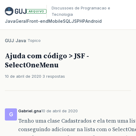
Discussoes de Programacao e
ARQUIVO
Tecnologia
Java
Geral
Front‑end
Mobile
SQL
JS
PHP
Android
GUJ
/
Java
/
Topico
Ajuda com código > JSF -
SelectOneMenu
10 de abril de 2020
3 respostas
Gabriel.gna
10 de abril de 2020
G
Tenho uma clase Cadastrados e ela tem uma lis
conseguindo adicionar na lista com o SelectOn