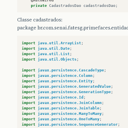
@Autowired
private
CadastradosDao
cadastradosDao
;
@Autowired
Classe cadastrados:
private
TipoCadastradosDao
tipoCadastradoD
package br.com.senai.fatesg.primefaces.entida
// listas
private
List
<
Cadastrados
>
cadastrados
=
ne
import
java.util.ArrayList
;
private
List
<
TipoCadastrado
>
listaTipoCada
import
java.util.Date
;
private
String
nome
;
import
java.util.List
;
import
java.util.Objects
;
@PostConstruct
import
javax.persistence.CascadeType
;
public
void
init
()
{
import
javax.persistence.Column
;
listar
(
null
);
import
javax.persistence.Entity
;
}
import
javax.persistence.GeneratedValue
;
import
javax.persistence.GenerationType
;
import
javax.persistence.Id
;
public
void
listar
(
ActionEvent
evt
)
{
import
javax.persistence.JoinColumn
;
try
{
import
javax.persistence.JoinTable
;
cadastrados
=
cadastradosDao
.
lista
import
javax.persistence.ManyToMany
;
listaTipoCadastrados
=
tipoCadastr
import
javax.persistence.OneToMany
;
}
catch
(
Exception
e
)
{
import
javax.persistence.SequenceGenerator
;
UtilFaces
.
addMensagemFaces
(
e
);