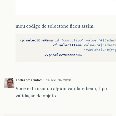
meu codigo do selectone ficou assim:
<p:selectOneMenu
id=
"comboTipo"
value=
"#{Cadas
<f:selectItems
value=
"#{Cadast
itemLabel=
"#{ti
</p:selectOneMenu>
andrebmarinho
16 de abr. de 2020
Você esta usando algum validate bean, tipo
validação de objeto