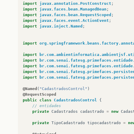
import
javax.annotation.PostConstruct
;
import
javax.faces.bean.ManagedBean
;
import
javax.faces.bean.RequestScoped
;
import
javax.faces.event.ActionEvent
;
import
javax.inject.Named
;
import
org.springframework.beans.factory.annot
import
br.com.ambientinformatica.ambientjsf.ut
import
br.com.senai.fatesg.primefaces.entidade
import
br.com.senai.fatesg.primefaces.entidade
import
br.com.senai.fatesg.primefaces.persiste
import
br.com.senai.fatesg.primefaces.persiste
@Named
(
"CadastradosControl"
)
@RequestScoped
public
class
CadastradosControl
{
// entidades
private
Cadastrados
cadastrado
=
new
Cadas
private
TipoCadastrado
tipocadastrado
=
ne