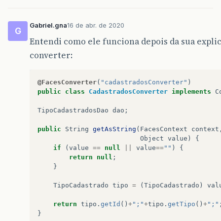
}
public
void
setCpf
(
String
cpf
)
{
this
.
cpf
=
cpf
;
Gabriel.gna
16 de abr. de 2020
public
void
setNome
(
String
nome
)
{
G
}
this
.
nome
=
nome
;
Entendi como ele funciona depois da sua explica
}
public
String
getEmail
()
{
converter:
}
return
email
;
}
@FacesConverter
(
"cadastradosConverter"
)
public
void
setEmail
(
String
email
)
{
public
class
CadastradosConverter
implements
C
this
.
email
=
email
;
}
TipoCadastradosDao
dao
;
public
Long
getId
()
{
public
String
getAsString
(
FacesContext
context
return
id
;
Object
value
)
{
}
if
(
value
==
null
||
value
==
""
)
{
return
null
;
public
List
<
TipoCadastrado
>
getListPessoaI
}
return
listPessoaImovelTipo
;
}
TipoCadastrado
tipo
=
(
TipoCadastrado
)
val
public
void
setListPessoaImovelTipo
(
List
<
T
return
tipo
.
getId
()
+
";"
+
tipo
.
getTipo
()
+
";"
this
.
listPessoaImovelTipo
=
listPessoa
}