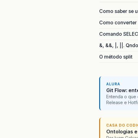
Como saber se 
Como converter i
Comando SELECT 
&, &&, |, ||. Qnd
O método split
ALURA
Git Flow: en
Entenda o que 
Release e Hotf
CASA DO COD
Ontologias e
Por Ivam Galva