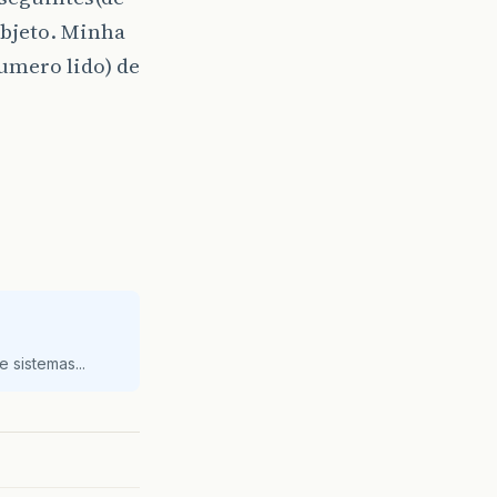
objeto. Minha
umero lido) de
 sistemas...