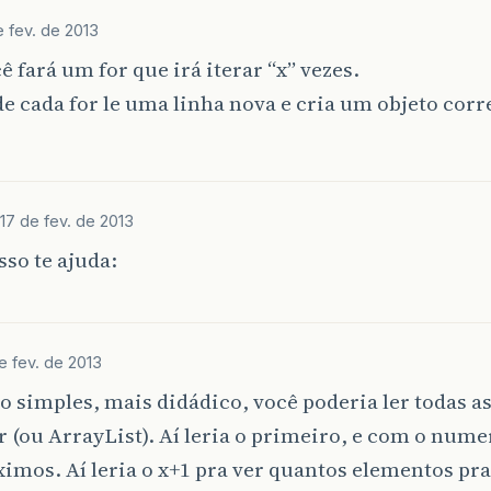
e fev. de 2013
ê fará um for que irá iterar “x” vezes.
e cada for le uma linha nova e cria um objeto cor
17 de fev. de 2013
isso te ajuda:
e fev. de 2013
simples, mais didádico, você poderia ler todas a
 (ou ArrayList). Aí leria o primeiro, e com o numer
ximos. Aí leria o x+1 pra ver quantos elementos pra 