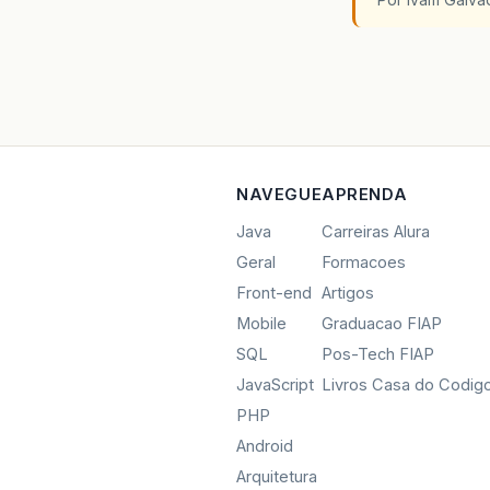
NAVEGUE
APRENDA
Java
Carreiras Alura
Geral
Formacoes
Front-end
Artigos
Mobile
Graduacao FIAP
SQL
Pos-Tech FIAP
JavaScript
Livros Casa do Codig
PHP
Android
Arquitetura