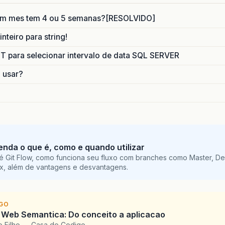
um mes tem 4 ou 5 semanas?[RESOLVIDO]
nteiro para string!
para selecionar intervalo de data SQL SERVER
o usar?
tenda o que é, como e quando utilizar
é Git Flow, como funciona seu fluxo com branches como Master, De
ix, além de vantagens e desvantagens.
IGO
 Web Semantica: Do conceito a aplicacao
o Filho — Casa do Codigo