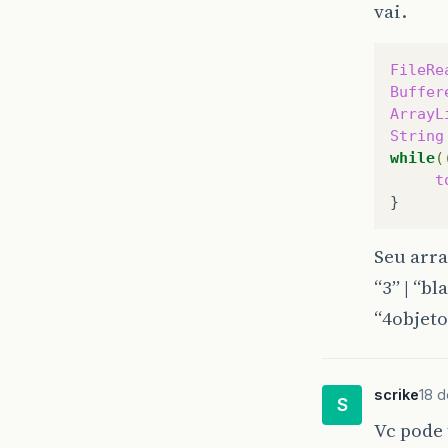
vai.
FileRe
Buffer
ArrayL
String
while
(
t
Seu arra
“3” | “bl
“4objeto”
scrike
18 d
S
Vc pode 