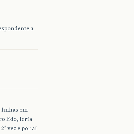
respondente a
s linhas em
o lido, leria
2ª vez e por aí