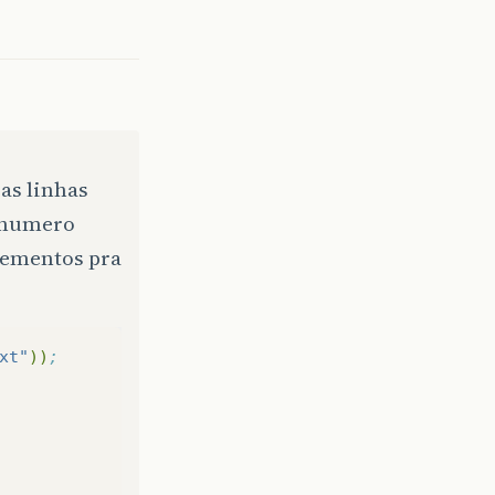
as linhas
o numero
elementos pra
xt"
))
;