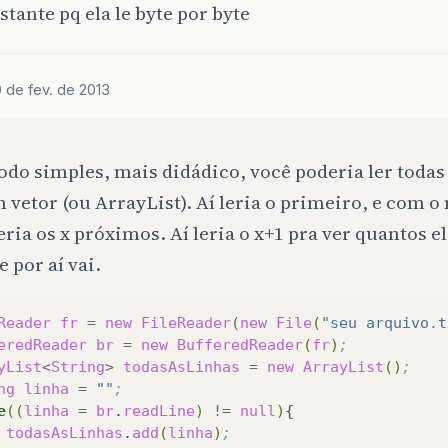
stante pq ela le byte por byte
 de fev. de 2013
o simples, mais didádico, você poderia ler todas 
vetor (ou ArrayList). Aí leria o primeiro, e com 
leria os x próximos. Aí leria o x+1 pra ver quantos 
e por aí vai.
Reader
fr
=
new
FileReader
(
new
File
(
"seu arquivo.t
eredReader
br
=
new
BufferedReader
(
fr
)
;
yList
<
String
>
todasAsLinhas
=
new
ArrayList
()
;
ng
linha
=
""
;
e
((
linha
=
br
.
readLine
)
!=
null
)
todasAsLinhas
.
add
(
linha
)
;