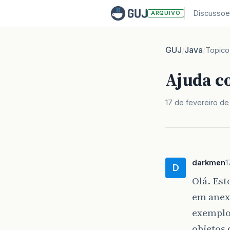
Discussoe
ARQUIVO
GUJ
Java
/
/
Topico
Ajuda co
17 de fevereiro de
darkmen
1
D
Olá. Es
em anex
exemplo
objetos 