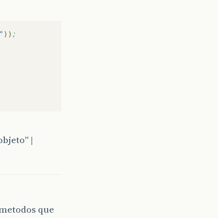
"
))
;
3objeto” |
s metodos que