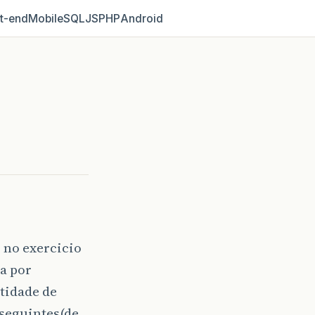
t‑end
Mobile
SQL
JS
PHP
Android
 no exercicio
a por
tidade de
 seguintes(de