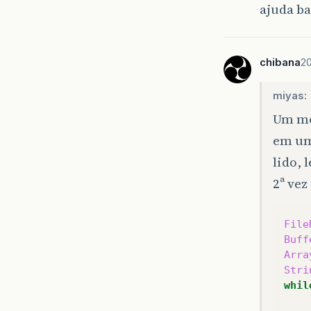
ajuda ba
chibana
20
miyas:
Um mod
em um 
lido, 
2ª vez 
File
Buff
Arra
Stri
whil