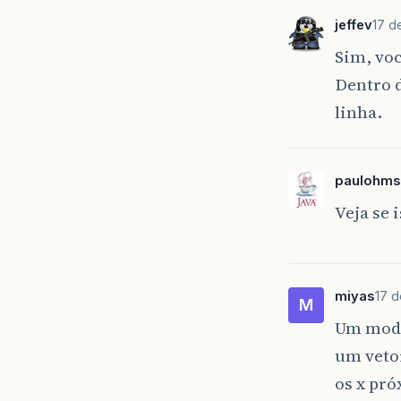
jeffev
17 d
Sim, voc
Dentro d
linha.
paulohms
Veja se 
miyas
17 d
M
Um modo 
um vetor
os x pró