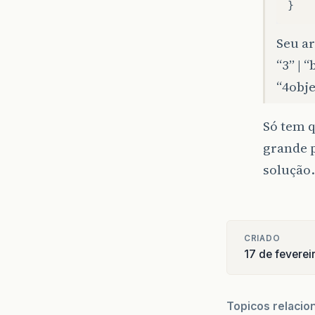
Seu ar
“3” | “
“4obje
Só tem q
grande 
solução.
CRIADO
17 de feverei
Topicos relacio