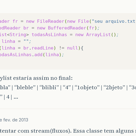
ader
fr
=
new
FileReader
(
new
File
(
"seu arquivo.txt
edReader
br
=
new
BufferedReader
(
fr
)
;
ist
<
String
>
todasAsLinhas
=
new
ArrayList
()
;
linha
=
""
;
(
linha
=
br
.
readLine
)
!=
null
)
odasAsLinhas
.
add
(
linha
)
;
ylist estaria assim no final:
abla” | “bleble” | “blibli” | “4” | “1objeto” | “2bjeto” | “
 | 4 | …
e fev. de 2013
tentar com stream(fluxos). Essa classe tem algun