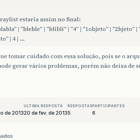
raylist estaria assim no final:
blabla” | “bleble” | “blibli” | “4” | “1objeto” | “2bjeto” |
to” | 4 | …
ue tomar cuidado com essa solução, pois se o arqu
pode gerar vários problemas, porém não deixa de 
ULTIMA RESPOSTA
RESPOSTAS
PARTICIPANTES
ro de 2013
20 de fev. de 2013
5
6
nados