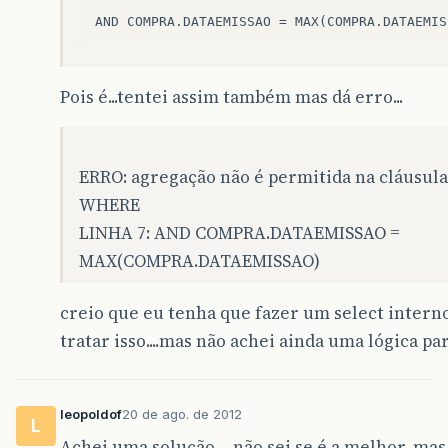
Pois é...tentei assim também mas dá erro...
ERRO: agregação não é permitida na cláusula
WHERE
LINHA 7: AND COMPRA.DATAEMISSAO =
MAX(COMPRA.DATAEMISSAO)
creio que eu tenha que fazer um select intern
tratar isso....mas não achei ainda uma lógica par
leopoldof
20 de ago. de 2012
L
Achei uma solução… não sei se é a melhor, ma