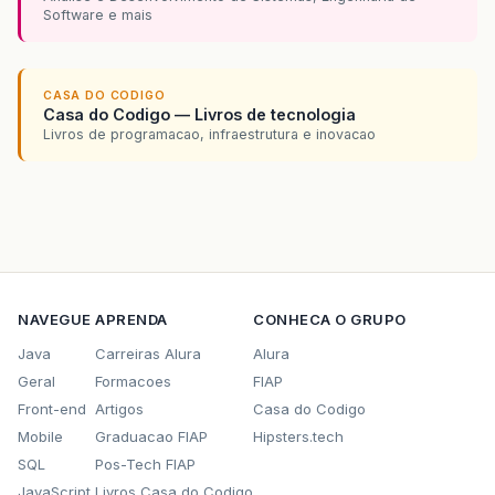
Software e mais
CASA DO CODIGO
Casa do Codigo — Livros de tecnologia
Livros de programacao, infraestrutura e inovacao
NAVEGUE
APRENDA
CONHECA O GRUPO
Java
Carreiras Alura
Alura
Geral
Formacoes
FIAP
Front-end
Artigos
Casa do Codigo
Mobile
Graduacao FIAP
Hipsters.tech
SQL
Pos-Tech FIAP
JavaScript
Livros Casa do Codigo