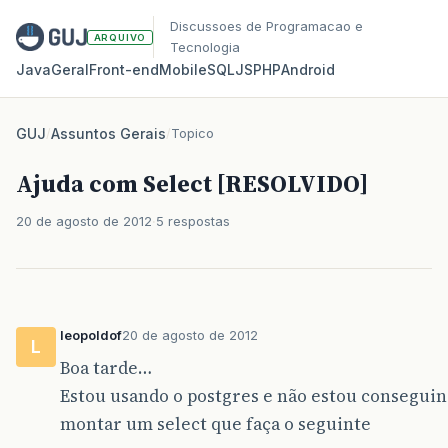
Discussoes de Programacao e
ARQUIVO
Tecnologia
Java
Geral
Front‑end
Mobile
SQL
JS
PHP
Android
GUJ
/
Assuntos Gerais
/
Topico
Ajuda com Select [RESOLVIDO]
20 de agosto de 2012
5 respostas
leopoldof
20 de agosto de 2012
L
Boa tarde…
Estou usando o postgres e não estou consegui
montar um select que faça o seguinte