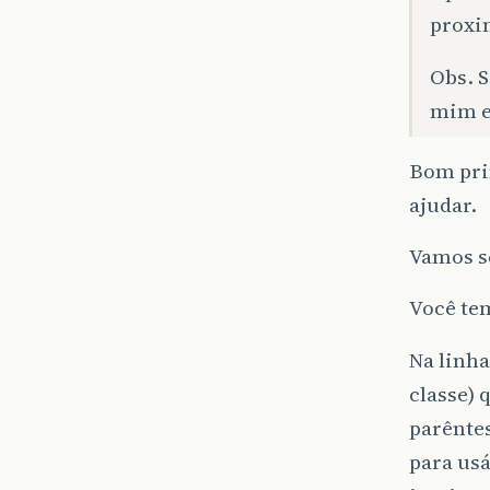
proxim
Obs. S
mim e
Bom pri
ajudar.
Vamos se
Você te
Na linha
classe) 
parêntes
para us