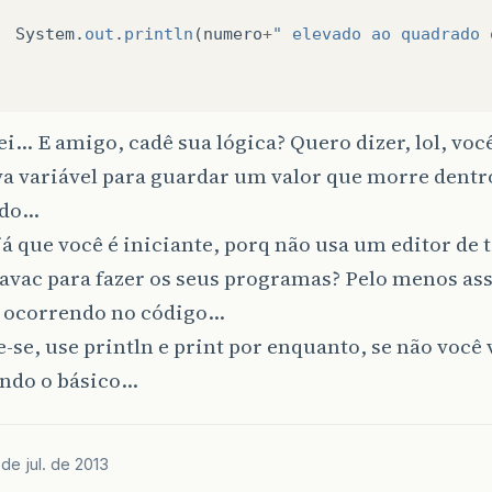
System
.
out
.
println
(
numero
+
" elevado ao quadrado 
ei… E amigo, cadê sua lógica? Quero dizer, lol, voc
a variável para guardar um valor que morre dent
odo…
já que você é iniciante, porq não usa um editor de 
javac para fazer os seus programas? Pelo menos as
á ocorrendo no código…
-se, use println e print por enquanto, se não você 
ndo o básico…
 de jul. de 2013