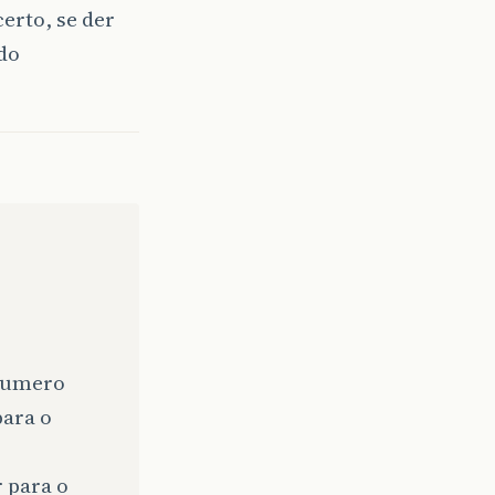
erto, se der
 do
 numero
para o
 para o