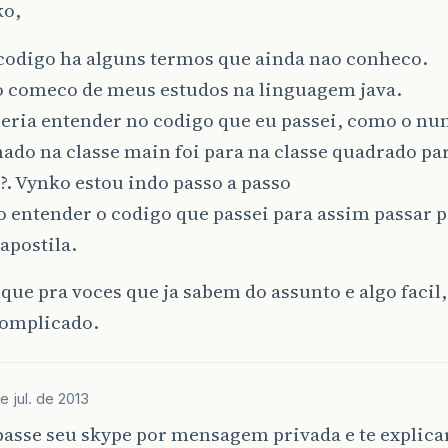
ko,
codigo ha alguns termos que ainda nao conheco.
o comeco de meus estudos na linguagem java.
ueria entender no codigo que eu passei, como o n
do na classe main foi para na classe quadrado par
o?. Vynko estou indo passo a passo
o entender o codigo que passei para assim passar 
 apostila.
 que pra voces que ja sabem do assunto e algo faci
complicado.
e jul. de 2013
asse seu skype por mensagem privada e te explicar