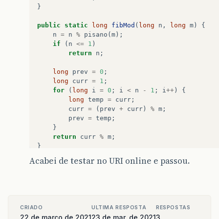
}
public
static
long
fibMod
(
long
n
,
long
m
)
{
n
=
n
%
pisano
(
m
);
if
(
n
<=
1
)
return
n
;
long
prev
=
0
;
long
curr
=
1
;
for
(
long
i
=
0
;
i
<
n
-
1
;
i
++
)
{
long
temp
=
curr
;
curr
=
(
prev
+
curr
)
%
m
;
prev
=
temp
;
}
return
curr
%
m
;
}
Acabei de testar no URI online e passou.
public
static
void
main
(
String
args
[]
)
throws
Scanner
in
=
new
Scanner
(
System
.
in
);
while
(
in
.
hasNextInt
())
{
int
n
=
in
.
nextInt
();
int
m
=
in
.
nextInt
();
CRIADO
ULTIMA RESPOSTA
RESPOSTAS
System
.
out
.
println
(
fibMod
(
fibMod
(
n
,
pi
22 de março de 2021
23 de mar. de 2021
3