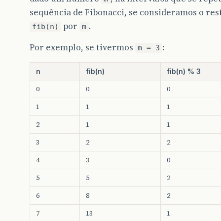
sequência de Fibonacci, se consideramos o rest
por
.
fib(n)
m
Por exemplo, se tivermos
:
m = 3
n
fib(n)
fib(n) % 3
0
0
0
1
1
1
2
1
1
3
2
2
4
3
0
5
5
2
6
8
2
7
13
1