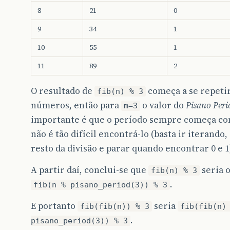
8
21
0
9
34
1
10
55
1
11
89
2
O resultado de
começa a se repetir
fib(n) % 3
números, então para
o valor do
Pisano Peri
m=3
importante é que o período sempre começa com
não é tão difícil encontrá-lo (basta ir iterando
resto da divisão e parar quando encontrar 0 e 1)
A partir daí, conclui-se que
seria 
fib(n) % 3
.
fib(n % pisano_period(3)) % 3
E portanto
seria
fib(fib(n)) % 3
fib(fib(n)
.
pisano_period(3)) % 3