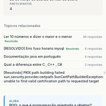
}
PARTICIPANTES
}
4
Topicos relacionados
Ler 10 números e dizer o maior e o menor
36 respostas
Resolvido
[RESOLVIDO] Erro fuso horario mysql
6 respostas
Resolvido
Documentação java em português
9 respostas
Qual a diferença entre C , C++ , C#
2 respostas
[Resolvido] PKIX path building failed:
1
sun.security.provider.certpath.SunCertPathBuilderException:
unable to find valid certification path to requested target
ALURA
POO: o que é programação orientada a objetos?