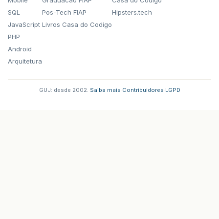
SQL
Pos-Tech FIAP
Hipsters.tech
JavaScript
Livros Casa do Codigo
PHP
Android
Arquitetura
GUJ: desde 2002.
·
Saiba mais
·
Contribuidores
·
LGPD