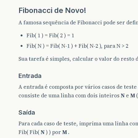
Fibonacci de Novo!
A famosa sequência de Fibonacci pode ser defi
Fib( 1 ) = Fib( 2 ) = 1
Fib( N ) = Fib( N-1 ) + Fib( N-2 ), para N > 2
Sua tarefa é simples, calcular o valor do resto de
Entrada
A entrada é composta por vários casos de teste
consiste de uma linha com dois inteiros
N
e
M
(
Saída
Para cada caso de teste, imprima uma linha con
Fib( Fib(
N
) ) por
M
.