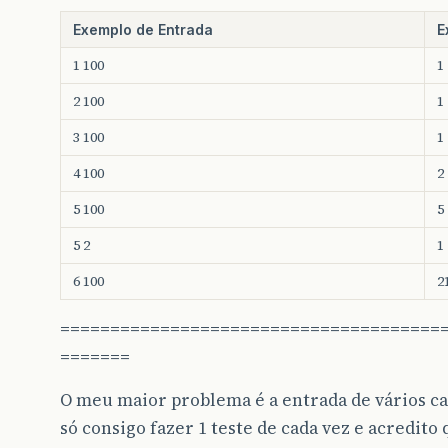
Exemplo de Entrada
E
1 100
1
2 100
1
3 100
1
4 100
2
5 100
5
5 2
1
6 100
2
======================================
=======
O meu maior problema é a entrada de vários caso
só consigo fazer 1 teste de cada vez e acredito 