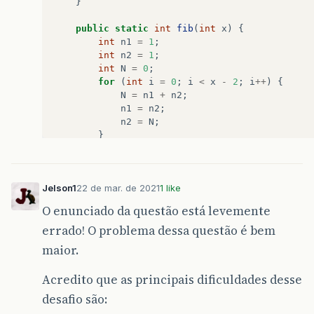
}
public
static
int
fib
(
int
x
)
{
int
n1
=
1
;
int
n2
=
1
;
int
N
=
0
;
for
(
int
i
=
0
;
i
<
x
-
2
;
i
++
)
{
N
=
n1
+
n2
;
n1
=
n2
;
n2
=
N
;
}
if
(
x
>
2
)
{
return
N
;
}
else
{
Jelson1
22 de mar. de 2021
1 like
return
1
;
}
O enunciado da questão está levemente
}
errado! O problema dessa questão é bem
}
maior.
Acredito que as principais dificuldades desse
desafio são: