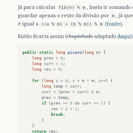
Já para calcular
, basta ir somando
fib(n) % m
guardar apenas o resto da divisão por
, já qu
m
é igual a
(
fonte
).
((a % m) + (b % m)) % m
Então ficaria assim (
chupinhado
adaptado
daqui
)
public
static
long
pisano
(
long
m
)
{
long
prev
=
0
;
long
curr
=
1
;
long
res
=
0
;
for
(
long
i
=
0
;
i
<
m
*
m
;
i
++
)
{
long
temp
=
curr
;
curr
=
(
prev
+
curr
)
%
m
;
prev
=
temp
;
if
(
prev
==
0
&&
curr
==
1
)
{
res
=
i
+
1
;
break
;
}
}
return
res
;