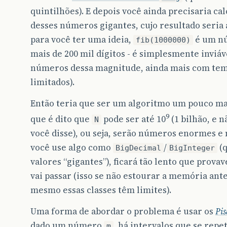
quintilhões). E depois você ainda precisaria ca
desses números gigantes, cujo resultado seria 
para você ter uma ideia,
é um n
fib(1000000)
mais de 200 mil dígitos - é simplesmente inviáv
números dessa magnitude, ainda mais com te
limitados).
Então teria que ser um algoritmo um pouco mai
9
que é dito que
pode ser até 10
(1 bilhão, e 
N
você disse), ou seja, serão números enormes 
você use algo como
/
(
BigDecimal
BigInteger
valores “gigantes”), ficará tão lento que prov
vai passar (isso se não estourar a memória ante
mesmo essas classes têm limites).
Uma forma de abordar o problema é usar os
Pis
dado um número
, há intervalos que se repe
m