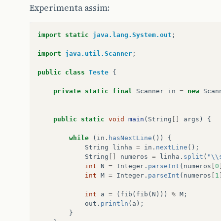
Experimenta assim:
import static
java.lang.System.out
;
import
java.util.Scanner
;
public
class
Teste
{
private
static
final
Scanner
in
=
new
Scan
public
static
void
main
(
String
[]
args
)
{
while
(
in
.
hasNextLine
())
{
String
linha
=
in
.
nextLine
();
String
[]
numeros
=
linha
.
split
(
"\\
int
N
=
Integer
.
parseInt
(
numeros
[
0
int
M
=
Integer
.
parseInt
(
numeros
[
1
int
a
=
(
fib
(
fib
(
N
)))
%
M
;
out
.
println
(
a
);
}