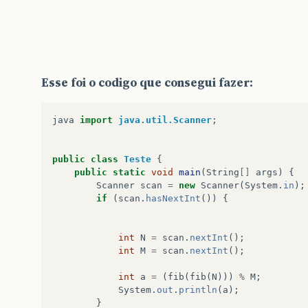
Esse foi o codigo que consegui fazer:
java
import
java.util.Scanner
;
public
class
Teste
{
public
static
void
main
(
String
[]
args
)
{
Scanner
scan
=
new
Scanner
(
System
.
in
);
if
(
scan
.
hasNextInt
())
{
int
N
=
scan
.
nextInt
();
int
M
=
scan
.
nextInt
();
int
a
=
(
fib
(
fib
(
N
)))
%
M
;
System
.
out
.
println
(
a
);
}