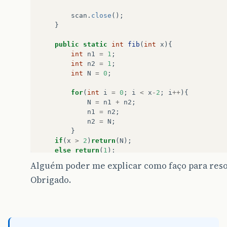
scan
.
close
();
}
public
static
int
fib
(
int
x
){
int
n1
=
1
;
int
n2
=
1
;
int
N
=
0
;
for
(
int
i
=
0
;
i
<
x
-
2
;
i
++
){
N
=
n1
+
n2
;
n1
=
n2
;
n2
=
N
;
}
if
(
x
>
2
)
return
(
N
);
else
return
(
1
);
}
Alguém poder me explicar como faço para resol
}
Obrigado.