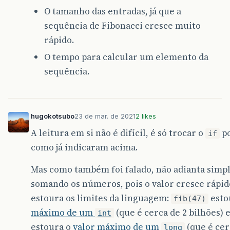
O tamanho das entradas, já que a
sequência de Fibonacci cresce muito
rápido.
O tempo para calcular um elemento da
sequência.
hugokotsubo
23 de mar. de 2021
2 likes
A leitura em si não é difícil, é só trocar o
p
if
como já indicaram acima.
Mas como também foi falado, não adianta simp
somando os números, pois o valor cresce rápid
estoura os limites da linguagem:
esto
fib(47)
máximo de um
(que é cerca de 2 bilhões) 
int
estoura o
valor máximo de um
(que é cer
long