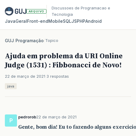
Discussoes de Programacao e
ARQUIVO
Tecnologia
Java
Geral
Front‑end
Mobile
SQL
JS
PHP
Android
GUJ
/
Programação
/
Topico
Ajuda em problema da URI Online
Judge (1531) : Fibbonacci de Novo!
22 de março de 2021
3 respostas
java
pedrorob
22 de março de 2021
P
Gente, bom dia! Eu to fazendo alguns exercicios