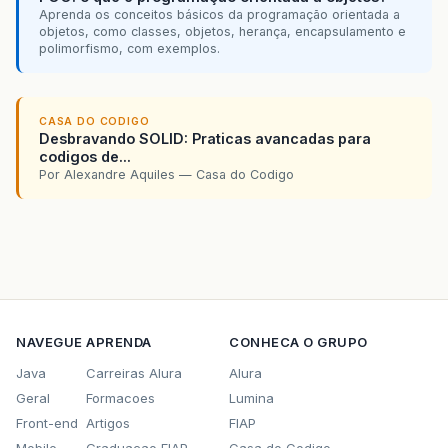
Aprenda os conceitos básicos da programação orientada a
objetos, como classes, objetos, herança, encapsulamento e
polimorfismo, com exemplos.
CASA DO CODIGO
Desbravando SOLID: Praticas avancadas para
codigos de...
Por Alexandre Aquiles — Casa do Codigo
NAVEGUE
APRENDA
CONHECA O GRUPO
Java
Carreiras Alura
Alura
Geral
Formacoes
Lumina
Front-end
Artigos
FIAP
Mobile
Graduacao FIAP
Casa do Codigo