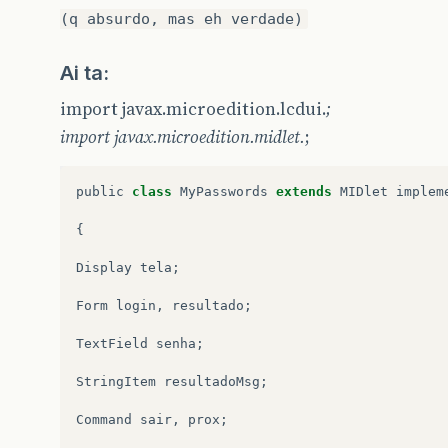
(q absurdo, mas eh verdade)
Ai ta:
import javax.microedition.lcdui.
;
import javax.microedition.midlet.
;
public
class
MyPasswords
extends
MIDlet
implem
{
Display
tela
;
Form
login
,
resultado
;
TextField
senha
;
StringItem
resultadoMsg
;
Command
sair
,
prox
;