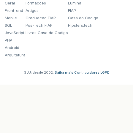
Geral
Formacoes
Lumina
Front-end
Artigos
FIAP
Mobile
Graduacao FIAP
Casa do Codigo
SQL
Pos-Tech FIAP
Hipsters.tech
JavaScript
Livros Casa do Codigo
PHP
Android
Arquitetura
GUJ: desde 2002.
·
Saiba mais
·
Contribuidores
·
LGPD