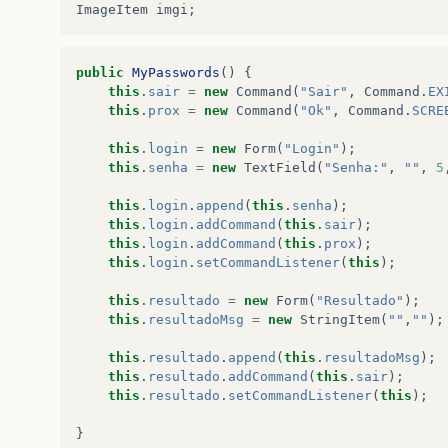
ImageItem
imgi
;
public
MyPasswords
()
{
this
.
sair
=
new
Command
(
"Sair"
,
Command
.
EX
this
.
prox
=
new
Command
(
"Ok"
,
Command
.
SCRE
this
.
login
=
new
Form
(
"Login"
);
this
.
senha
=
new
TextField
(
"Senha:"
,
""
,
5
this
.
login
.
append
(
this
.
senha
);
this
.
login
.
addCommand
(
this
.
sair
);
this
.
login
.
addCommand
(
this
.
prox
);
this
.
login
.
setCommandListener
(
this
);
this
.
resultado
=
new
Form
(
"Resultado"
);
this
.
resultadoMsg
=
new
StringItem
(
""
,
""
);
this
.
resultado
.
append
(
this
.
resultadoMsg
);
this
.
resultado
.
addCommand
(
this
.
sair
);
this
.
resultado
.
setCommandListener
(
this
);
}