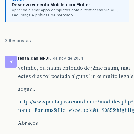
}
[/
b
]
Desenvolvimento Mobile com Flutter
this
.
tela
.
setCurrent
(
this
.
resultado
);
Aprenda a criar apps completos com autenticação via API,
}
segurança e práticas de mercado....
}
3 Respostas
renan_danielPJ
10 de nov. de 2004
R
velinho, eu naum entendo de j2me naum, mas
estes dias foi postado alguns links muito legai
segue…
http://www.portaljava.com/home/modules.php?
name=Forums&file=viewtopic&t=9085&highli
Abraços