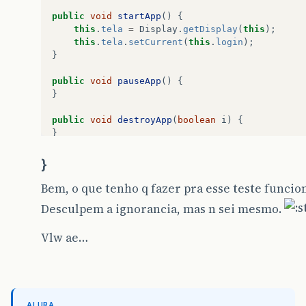
public
void
startApp
()
{
this
.
tela
=
Display
.
getDisplay
(
this
);
this
.
tela
.
setCurrent
(
this
.
login
);
}
public
void
pauseApp
()
{
}
public
void
destroyApp
(
boolean
i
)
{
}
public
void
commandAction
(
Command
c
,
Displayab
}
if
(
c
==
this
.
sair
)
{
this
.
destroyApp
(
true
);
Bem, o que tenho q fazer pra esse teste funci
this
.
notifyDestroyed
();
Desculpem a ignorancia, mas n sei mesmo.
}
Vlw ae…
if
(
c
==
this
.
prox
)
{
this
.
resultadoMsg
.
setLabel
(
"Resultado:
this
.
resultadoMsg
.
setText
(
"ERRO"
);
String
str
=
this
.
senha
.
getString
();
[
b
]
if
(
str
==
"12345"
)
{
this
.
resultadoMsg
.
setText
(
"OK"
);
ALURA