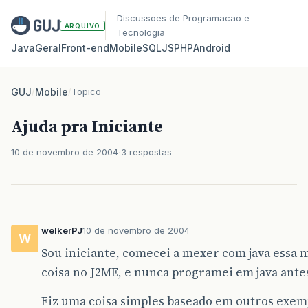
Discussoes de Programacao e
ARQUIVO
Tecnologia
Java
Geral
Front‑end
Mobile
SQL
JS
PHP
Android
GUJ
/
Mobile
/
Topico
Ajuda pra Iniciante
10 de novembro de 2004
3 respostas
welkerPJ
10 de novembro de 2004
W
Sou iniciante, comecei a mexer com java essa 
coisa no J2ME, e nunca programei em java ante
Fiz uma coisa simples baseado em outros exemp