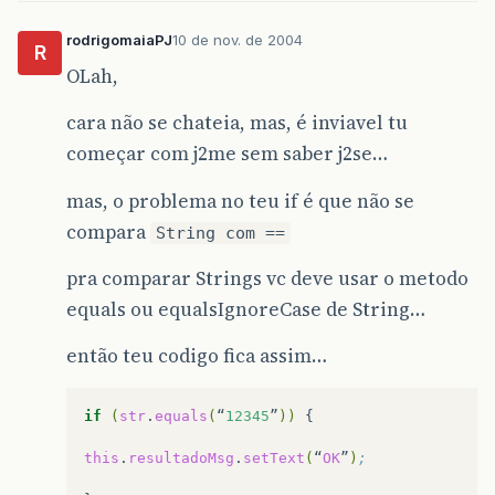
rodrigomaiaPJ
10 de nov. de 2004
R
OLah,
cara não se chateia, mas, é inviavel tu
começar com j2me sem saber j2se…
mas, o problema no teu if é que não se
compara
String com ==
pra comparar Strings vc deve usar o metodo
equals ou equalsIgnoreCase de String…
então teu codigo fica assim…
if
(
str
.
equals
(
“
12345
”
))
{

this
.
resultadoMsg
.
setText
(
“
OK
”
)
;