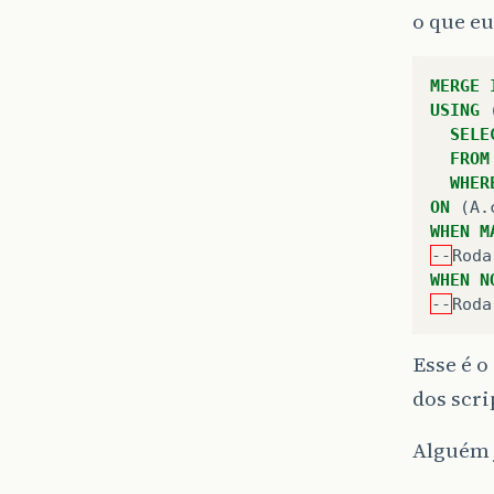
o que eu
MERGE
USING
SELE
FROM
WHER
ON
(
A
.
WHEN
M
--
Roda
WHEN
N
--
Roda
Esse é o
dos scri
Alguém 