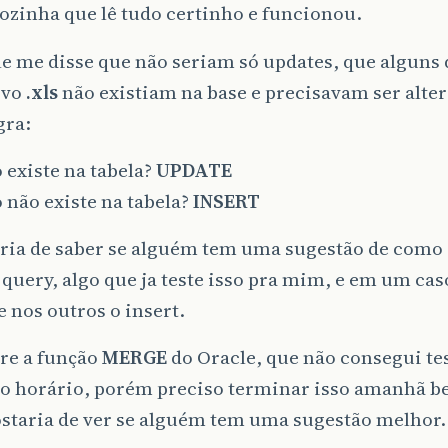
ozinha que lê tudo certinho e funcionou.
le me disse que não seriam só updates, que alguns 
ivo
.xls
não existiam na base e precisavam ser alte
gra:
 existe na tabela?
UPDATE
 não existe na tabela?
INSERT
ria de saber se alguém tem uma sugestão de como 
uery, algo que ja teste isso pra mim, e em um cas
e nos outros o insert.
bre a função
MERGE
do Oracle, que não consegui te
ao horário, porém preciso terminar isso amanhã b
ostaria de ver se alguém tem uma sugestão melhor.