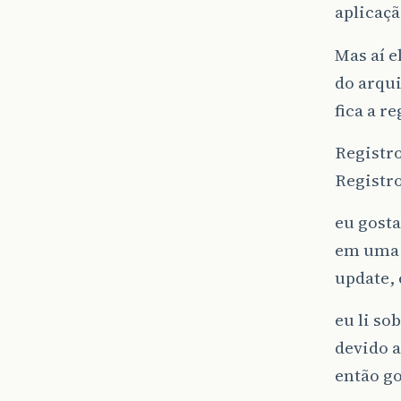
aplicaçã
Mas aí e
do arqu
fica a re
Registro
Registro
eu gosta
em uma q
update, 
eu li so
devido 
então g