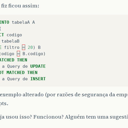
 fiz ficou assim:
INTO
tabelaA
A
(
CT
codigo
tabelaB
E
filtro
=
20
)
B
codigo
=
B
.
codigo
)
ATCHED
THEN
a
Query
de
UPDATE
OT
MATCHED
THEN
a
Query
de
INSERT
 exemplo alterado (por razões de segurança da em
pts.
ja usou isso? Funcionou? Alguém tem uma sugest