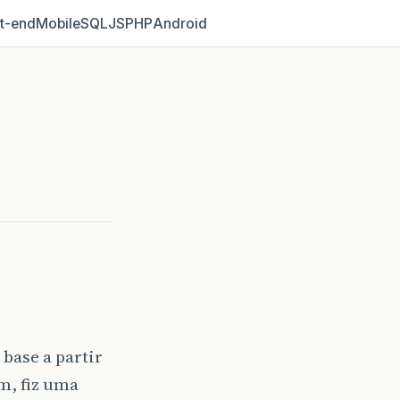
t‑end
Mobile
SQL
JS
PHP
Android
 base a partir
em, fiz uma