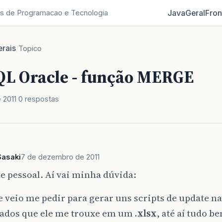
Java
Geral
Fron
s de Programacao e Tecnologia
rais
/
Topico
QL Oracle - função MERGE
 2011
0 respostas
Sasaki
7 de dezembro de 2011
e pessoal. Aí vai minha dúvida:
e veio me pedir para gerar uns scripts de update na
dados que ele me trouxe em um
.xlsx
, até aí tudo b