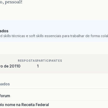
, pessoal!
Dados
skills técnicas e soft skills essenciais para trabalhar de forma colab
RESPOSTAS
PARTICIPANTES
o de 2011
0
1
nados
forum
lo nome na Receita Federal