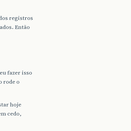
dos registros
rados. Então
eu fazer isso
o rode o
star hoje
em cedo,