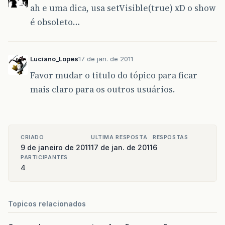
ah e uma dica, usa setVisible(true) xD o show
}
é obsoleto…
Luciano_Lopes
17 de jan. de 2011
Favor mudar o titulo do tópico para ficar
mais claro para os outros usuários.
CRIADO
ULTIMA RESPOSTA
RESPOSTAS
9 de janeiro de 2011
17 de jan. de 2011
6
PARTICIPANTES
4
Topicos relacionados