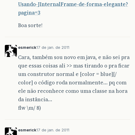
Usando-JInternalFrame-de-forma-elegante?
}
pagina=3
private
class
TextFieldTratar
implements
Actio
Boa sorte!
{
public
void
actionPerformed
(
ActionEvent
e
)
{
esmerick
17 de jan. de 2011
texto
=
""
;
Cara, também sou novo em java, e não sei pra
if
(
e
.
getSource
()
==
Tfield1
)
que essas coisas ali >> mas tirando o pra ficar
texto
=
"conteudo de Tfield1="
+
Tfield1
.
getText
()
um construtor normal e [color = blue][/
else
if
(
e
.
getSource
()
==
Tfield2
)
texto
=
"conteudo do Tfield2="
+
Tfield2
.
getText
color] o código roda normalmente… pq com
else
if
(
e
.
getSource
()
==
Tfield3
)
ele não reconhece como uma classe na hora
texto
=
"conteudo do Tfield3="
+
Tfield3
.
getText
da instância…
JOptionPane
.
showMessageDialog
(
null
,
texto
,
"text
flw \m/ 8)
}
esmerick
17 de jan. de 2011
}