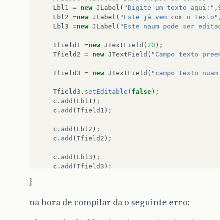
Lbl1
=
new
JLabel
(
"Digite um texto aqui:"
,
Lbl2
=
new
JLabel
(
"Este já vem com o texto"
Lbl3
=
new
JLabel
(
"Este naum pode ser edita
Tfield1
=
new
JTextField
(
20
);
Tfield2
=
new
JTextField
(
"Campo texto pree
Tfield3
=
new
JTextField
(
"campo texto nuam
Tfield3
.
setEditable
(
false
);
c
.
add
(
Lbl1
);
c
.
add
(
Tfield1
);
c
.
add
(
Lbl2
);
c
.
add
(
Tfield2
);
c
.
add
(
Lbl3
);
c
.
add
(
Tfield3
);
}
TextFieldTratar
tratarTF
=
new
TextFieldTr
na hora de compilar da o seguinte erro:
Tfield1
.
addActionListener
(
tratarTF
);
Tfield2
.
addActionListener
(
tratarTF
);