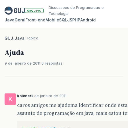
Discussoes de Programacao e
ARQUIVO
Tecnologia
Java
Geral
Front‑end
Mobile
SQL
JS
PHP
Android
GUJ
/
Java
/
Topico
Ajuda
9 de janeiro de 2011
6 respostas
kblonet
9 de janeiro de 2011
K
caros amigos me ajudema identificar onde esta
assunto de programação em java, mais estou 