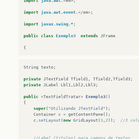
import
java.awt.
<
em
>
;
import
java.awt.event.
</
em
>
;
import
javax.swing.*
;
public
class
Exemplo3
extends
JFrame
{
String
texto
;
private
JTextField
Tfield1
,
Tfield2
,
Tfield3
;
private
JLabel
Lbl1
,
Lbl2
,
Lbl3
;
public
<
TextFieldTratar
>
Exemplo3
()
{
super
(
"Utilizando JTextField"
);
Container
c
=
getContentPane
();
c
.
setLayout
(
new
GridLayout
(
3
,
2
));
//3 col
//Label (titulos) para campos de textos