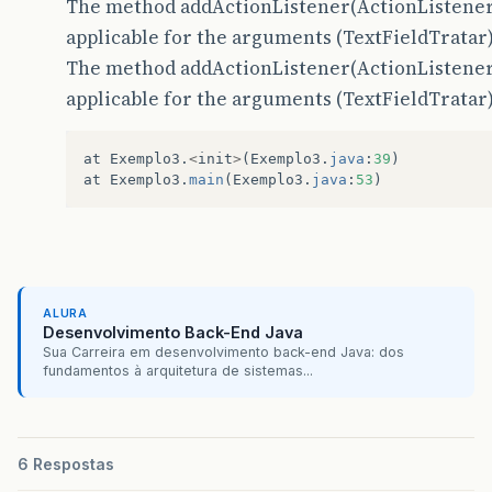
The method addActionListener(ActionListener) 
Tfield3
.
addActionListener
(
tratarTF
);
applicable for the arguments (TextFieldTratar
setSize
(
420
,
120
);
The method addActionListener(ActionListener) 
show
();
applicable for the arguments (TextFieldTratar
}
public
static
void
main
(
String
[]
args
)
at
Exemplo3
.
<
init
>
(
Exemplo3
.
java
:
39
)
at
Exemplo3
.
main
(
Exemplo3
.
java
:
53
)
{
Exemplo3
app
=
new
Exemplo3
();
//linha 53
app
.
addWindowListener
(
new
WindowAdapter
()
[
{
public
void
windowClosing
(
WindowEvent
{
ALURA
System
.
exit
(
0
);
Desenvolvimento Back-End Java
}
Sua Carreira em desenvolvimento back-end Java: dos
fundamentos à arquitetura de sistemas...
});
}
6 Respostas