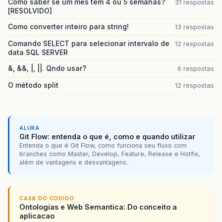
Como saber se um mes tem 4 ou 5 semanas?
31 respostas
[RESOLVIDO]
Como converter inteiro para string!
13 respostas
Comando SELECT para selecionar intervalo de
12 respostas
data SQL SERVER
&, &&, |, ||. Qndo usar?
6 respostas
O método split
12 respostas
ALURA
Git Flow: entenda o que é, como e quando utilizar
Entenda o que é Git Flow, como funciona seu fluxo com
branches como Master, Develop, Feature, Release e Hotfix,
além de vantagens e desvantagens.
CASA DO CODIGO
Ontologias e Web Semantica: Do conceito a
aplicacao