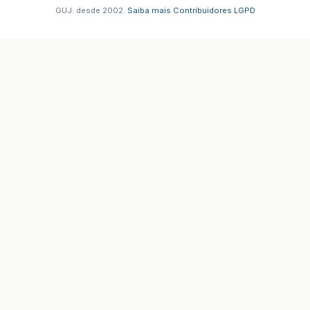
GUJ: desde 2002.
·
Saiba mais
·
Contribuidores
·
LGPD