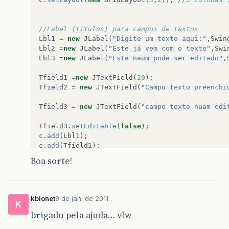
//Label (titulos) para campos de textos
Lbl1
=
new
JLabel
(
"Digite um texto aqui:"
,
Swin
Lbl2
=
new
JLabel
(
"Este já vem com o texto"
,
Swi
Lbl3
=
new
JLabel
(
"Este naum pode ser editado"
,
Tfield1
=
new
JTextField
(
20
);
Tfield2
=
new
JTextField
(
"Campo texto preenchi
Tfield3
=
new
JTextField
(
"campo texto nuam edi
Tfield3
.
setEditable
(
false
);
c
.
add
(
Lbl1
);
c
.
add
(
Tfield1
);
Boa sorte!
c
.
add
(
Lbl2
);
c
.
add
(
Tfield2
);
c
.
add
(
Lbl3
);
kblonet
9 de jan. de 2011
K
c
.
add
(
Tfield3
);
brigadu pela ajuda… vlw
TextFieldTratar
tratarTF
=
new
TextFieldTratar