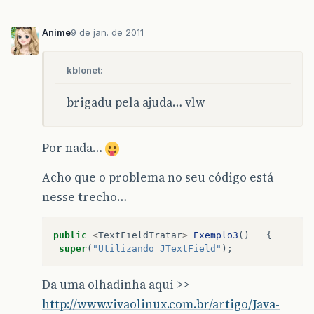
Tfield1
.
addActionListener
(
tratarTF
);
Anime
Tfield2
9 de jan. de 2011
.
addActionListener
(
tratarTF
);
Tfield3
.
addActionListener
(
tratarTF
);
kblonet:
setSize
(
420
,
120
);
show
();
brigadu pela ajuda… vlw
}
public
static
void
main
(
String
[]
args
)
Por nada…
{
Acho que o problema no seu código está
Exemplo3
app
=
new
Exemplo3
();
//linha 53
app
.
addWindowListener
(
new
WindowAdapter
()
[
colo
nesse trecho…
{
public
void
windowClosing
(
WindowEvent
e
)
{
public
<
TextFieldTratar
>
Exemplo3
()
{
System
.
exit
(
0
);
super
(
"Utilizando JTextField"
);
}
Da uma olhadinha aqui >>
});
http://www.vivaolinux.com.br/artigo/Java-