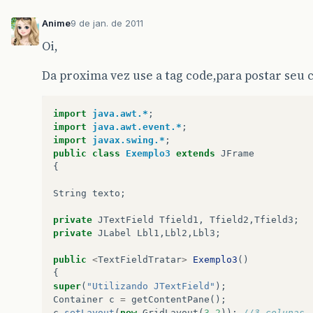
private
class
TextFieldTratar
implements
Actio
{
Anime
9 de jan. de 2011
Oi,
public
void
actionPerformed
(
ActionEvent
e
)
{
Da proxima vez use a tag code,para postar seu co
texto
=
""
;
if
(
e
.
getSource
()
==
Tfield1
)
import
java.awt.*
;
texto
=
"conteudo de Tfield1="
+
T
import
java.awt.event.*
;
else
if
(
e
.
getSource
()
==
Tfield2
)
import
javax.swing.*
;
texto
=
"conteudo do Tfield2="
public
class
Exemplo3
extends
JFrame
else
if
(
e
.
getSource
()
==
Tfield3
)
{
texto
=
"conteudo do Tfield3="
String
texto
;
JOptionPane
.
showMessageDialog
(
null
private
JTextField
Tfield1
,
Tfield2
,
Tfield3
;
private
JLabel
Lbl1
,
Lbl2
,
Lbl3
;
}
public
<
TextFieldTratar
>
Exemplo3
()
}
{
super
(
"Utilizando JTextField"
);
Container
c
=
getContentPane
();
c
.
setLayout
(
new
GridLayout
(
3
,
2
));
//3 colunas 