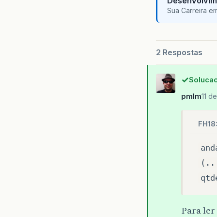
Desenvolvim
Sua Carreira e
2 Respostas
Solucao
pmlm
11 d
FH18
and
(..
qtd
Para le