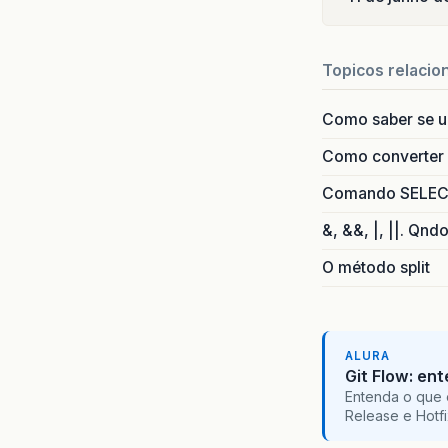
}
Topicos relacio
Como saber se 
Como converter i
Comando SELECT 
&, &&, |, ||. Qnd
O método split
ALURA
Git Flow: en
Entenda o que 
Release e Hotf