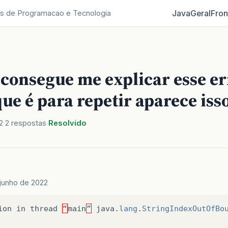
Java
Geral
Fron
s de Programacao e Tecnologia
consegue me explicar esse er
ue é para repetir aparece isso
2
2 respostas
Resolvido
 junho de 2022
ion
in
thread
“
main
”
java
.
lang
.
StringIndexOutOfBo