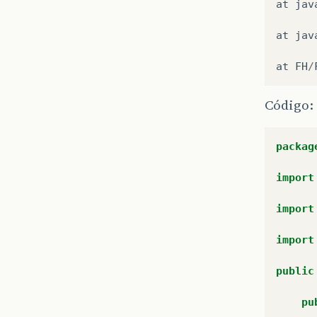
at
jav
at
jav
at
FH
/
Código:
packag
import
import
import
public
pu