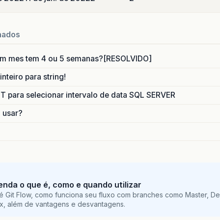
}
nados
um mes tem 4 ou 5 semanas?[RESOLVIDO]
nteiro para string!
para selecionar intervalo de data SQL SERVER
o usar?
tenda o que é, como e quando utilizar
é Git Flow, como funciona seu fluxo com branches como Master, De
ix, além de vantagens e desvantagens.