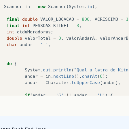
Scanner
in
=
new
Scanner
(
System
.
in
);
final
double
VALOR_LOCACAO
=
800
,
ACRESCIMO
=
1
final
int
PESSOAS_KITNET
=
3
;
int
qtdeMoradores
;
double
valorTotal
=
0
,
valorAndarA
,
valorAndarB
char
andar
=
' '
;
do
{
System
.
out
.
println
(
"Qual a letra do Kitn
andar
=
in
.
nextLine
().
charAt
(
0
);
andar
=
Character
.
toUpperCase
(
andar
);
if
(
andar
==
'G'
||
andar
==
'H'
)
{
break
;
}
if
(
andar
!=
'A'
&
andar
!=
'B'
&
andar
!
System
.
out
.
println
(
"Kitnet incorreto