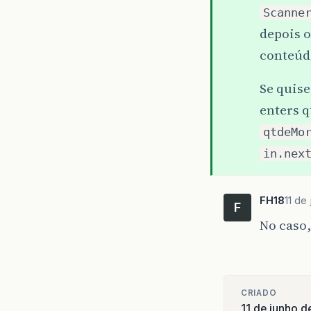
Scanne
depois 
conteúdo
Se quise
enters q
qtdeMo
in.nex
FH18
11 de
F
No caso,
CRIADO
11 de junho 