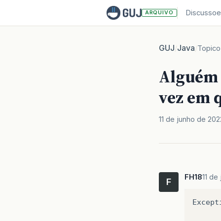
Discussoe
ARQUIVO
GUJ
Java
/
/
Topico
Alguém 
vez em q
11 de junho de 202
FH18
11 de
F
Except