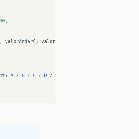
00
;
,
valorAndarC
,
valorAndarD
;
et? A / B / C / D / G-Fim da alocação / H-Fim  "
);
=
'C'
&
andar
!=
'D'
)
{
! "
);