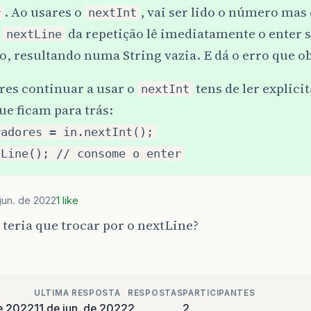
qtdeMoradores
=
in
.
nextInt
();
. Ao usares o
, vai ser lido o número mas 
r
nextInt
valorAndarC
=
(
qtdeMoradores
-
PESSO
o
da repetição lê imediatamente o enter
nextLine
System
.
out
.
println
(
"Valor da locação
valorTotal
=
valorTotal
+
valorAndar
, resultando numa String vazia. E dá o erro que o
}
else
{
System
.
out
.
println
(
"O valor da locaç
res continuar a usar o
tens de ler explici
nextInt
System
.
out
.
print
(
"Moradores no andar
ue ficam para trás:
qtdeMoradores
=
in
.
nextInt
();
valorAndarD
=
(
qtdeMoradores
-
PESSO
radores = in.nextInt();
System
.
out
.
println
(
"Valor da locação
tLine(); // consome o enter
valorTotal
=
valorTotal
+
valorAndar
}
}
while
(
true
);
 jun. de 2022
1 like
if
(
andar
==
'G'
)
{
 teria que trocar por o nextLine?
System
.
out
.
printf
(
"Total da alocação: R$ %
}
else
{
System
.
out
.
println
(
"Fim"
);
}
ULTIMA RESPOSTA
RESPOSTAS
PARTICIPANTES
de 2022
11 de jun. de 2022
2
2