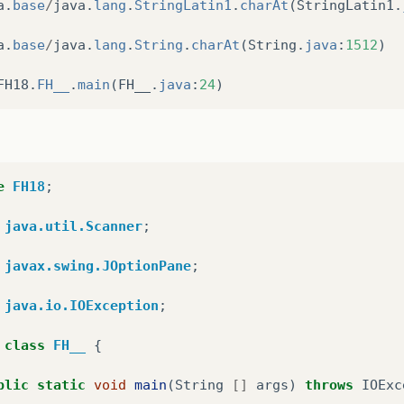
a
.
base
/
java
.
lang
.
StringLatin1
.
charAt
(
StringLatin1
.
a
.
base
/
java
.
lang
.
String
.
charAt
(
String
.
java
:
1512
)
FH18
.
FH__
.
main
(
FH__
.
java
:
24
)
e
FH18
;
java.util.Scanner
;
javax.swing.JOptionPane
;
java.io.IOException
;
class
FH__
{
blic
static
void
main
(
String
[]
args
)
throws
IOExc