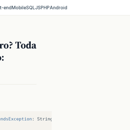
t‑end
Mobile
SQL
JS
PHP
Android
ro? Toda
:
undsException
:
String
index
out
of
range
:
0