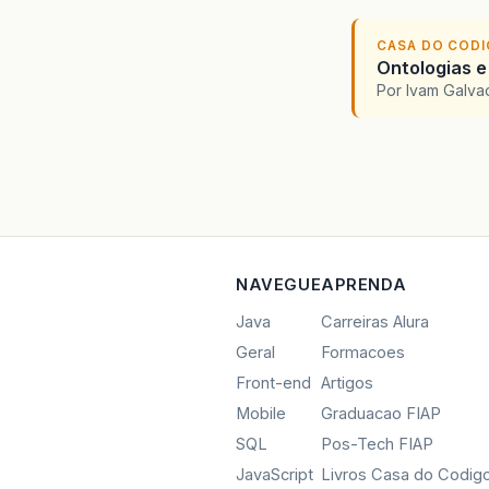
CASA DO COD
Ontologias e
Por Ivam Galva
NAVEGUE
APRENDA
Java
Carreiras Alura
Geral
Formacoes
Front-end
Artigos
Mobile
Graduacao FIAP
SQL
Pos-Tech FIAP
JavaScript
Livros Casa do Codig