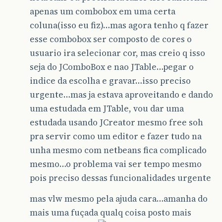
         */
apenas um combobox em uma certa
public
Class
getColumnClass
(
int
c
)
{
coluna(isso eu fiz)…mas agora tenho q fazer
return
getValueAt
(
0
,
c
).
getClass
()
}
esse combobox ser composto de cores o
usuario ira selecionar cor, mas creio q isso
/*
         * Don't need to implement this method
seja do JComboBox e nao JTable…pegar o
         * editable.
indice da escolha e gravar…isso preciso
         */
public
boolean
isCellEditable
(
int
row
,
urgente…mas ja estava aproveitando e dando
//Note that the data/cell address 
uma estudada em JTable, vou dar uma
//no matter where the cell appears
if
(
col
&
lt
;
4
)
{
estudada usando JCreator mesmo free soh
return
false
;
pra servir como um editor e fazer tudo na
}
else
{
return
true
;
unha mesmo com netbeans fica complicado
}
mesmo…o problema vai ser tempo mesmo
}
pois preciso dessas funcionalidades urgente
/*
         * Don't need to implement this method
mas vlw mesmo pela ajuda cara…amanha do
         * data can change.
mais uma fuçada qualq coisa posto mais
         */
public
void
setValueAt
(
Object
value
,
i