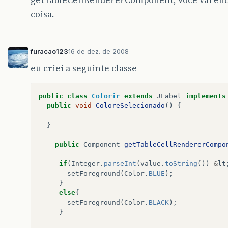
getTableCellRendererComponent, você vai enc
coisa.
furacao123
16 de dez. de 2008
eu criei a seguinte classe
public
class
Colorir
extends
JLabel
implements
public
void
ColoreSelecionado
()
{
}
public
Component
getTableCellRendererCompo
if
(
Integer
.
parseInt
(
value
.
toString
())
&
lt
setForeground
(
Color
.
BLUE
);
}
else
{
setForeground
(
Color
.
BLACK
);
}