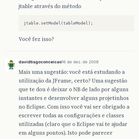
sportColumn
.
setCellRenderer
(
renderer
);
jtable através do método
}
class
MyTableModel
extends
AbstractTableMo
private
String
[]
columnNames
=
{
"First
"Last 
Você fez isso?
"Sport
"# of 
"Veget
private
Object
[][]
data
=
{
davidtiagoconceicao
16 de dez. de 2008
{
"Mary"
,
"Campione"
,
"Snowboarding"
,
new
Integer
(
5
),
n
Mais uma sugestão: você está estudando a
{
"Alison"
,
"Huml"
,
utilização da JFrame, certo? Uma sugestão
"Rowing"
,
new
Integer
(
3
),
new
Boo
{
"Kathy"
,
"Walrath"
,
que te dou é deixar o NB de lado por alguns
"Knitting"
,
new
Integer
(
2
),
new
B
instantes e desenvolver alguns projetinhos
{
"Sharon"
,
"Zakhour"
,
"Speed reading"
,
new
Integer
(
20
),
no Eclipse. Com isso você vai ser obrigado a
{
"Philip"
,
"Milne"
,
escrever todas as configurações e classes
"Pool"
,
new
Integer
(
10
),
new
Bool
};
utilizadas (claro que o Eclipse vai te ajudar
em alguns pontos). Isto pode parecer
public
final
Object
[]
longValues
=
{
"S