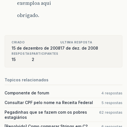
exemploa aqui
frame
.
pack
();
frame
.
setVisible
(
true
);
obrigado.
}
public
static
void
main
(
String
[]
args
)
{
//Schedule a job for the event-dispatc
//creating and showing this applicatio
javax
.
swing
.
SwingUtilities
.
invokeLater
CRIADO
ULTIMA RESPOSTA
public
void
run
()
{
15 de dezembro de 2008
17 de dez. de 2008
createAndShowGUI
();
RESPOSTAS
PARTICIPANTES
}
15
2
});
}
}
Topicos relacionados
Componente de forum
4 respostas
Consultar CPF pelo nome na Receita Federal
5 respostas
Pegadinhas que se fazem com os pobres
62 respostas
estagiários
[Resolvido] Como comparar Strings em C?
6 respostas