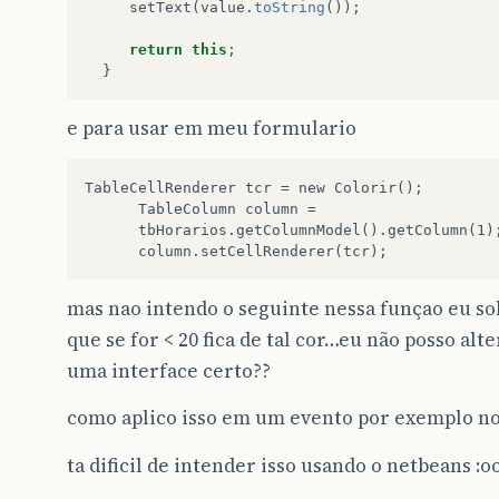
setText
(
value
.
toString
());
return
this
;
}
e para usar em meu formulario
TableCellRenderer tcr = new Colorir();

      TableColumn column =

      tbHorarios.getColumnModel().getColumn(1);
mas nao intendo o seguinte nessa funçao eu soh
que se for < 20 fica de tal cor…eu não posso al
uma interface certo??
como aplico isso em um evento por exemplo n
ta dificil de intender isso usando o netbeans :o