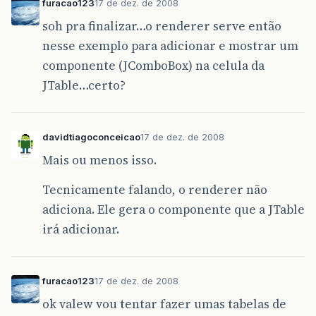
furacao123
17 de dez. de 2008
System
.
out
.
print
(
"  "
+
da
}
soh pra finalizar…o renderer serve então
System
.
out
.
println
();
nesse exemplo para adicionar e mostrar um
}
System
.
out
.
println
(
"--------------
componente (JComboBox) na celula da
}
JTable…certo?
}
/**
     * Create the GUI and show it.  For thread
davidtiagoconceicao
17 de dez. de 2008
     * this method should be invoked from the
     * event-dispatching thread.
Mais ou menos isso.
     */
private
static
void
createAndShowGUI
()
{
Tecnicamente falando, o renderer não
//Create and set up the window.
JFrame
frame
=
new
JFrame
(
"TableRender
adiciona. Ele gera o componente que a JTable
frame
.
setDefaultCloseOperation
(
JFrame
.
irá adicionar.
//Create and set up the content pane.
TableRenderDemo
newContentPane
=
new
T
newContentPane
.
setOpaque
(
true
);
//cont
furacao123
17 de dez. de 2008
frame
.
setContentPane
(
newContentPane
);
ok valew vou tentar fazer umas tabelas de
//Display the window.