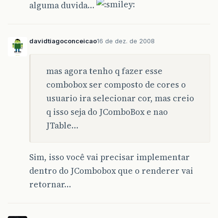
alguma duvida…
if
(
DEBUG
)
{
System
.
out
.
println
(
"Setting va
+
" to "
+
+
" (an ins
davidtiagoconceicao
16 de dez. de 2008
+
value
.
get
}
mas agora tenho q fazer esse
data
[
row
][
col
]
=
value
;
fireTableCellUpdated
(
row
,
col
);
combobox ser composto de cores o
usuario ira selecionar cor, mas creio
if
(
DEBUG
)
{
q isso seja do JComboBox e nao
System
.
out
.
println
(
"New value 
printDebugData
();
JTable…
}
}
Sim, isso você vai precisar implementar
private
void
printDebugData
()
{
int
numRows
=
getRowCount
();
dentro do JCombobox que o renderer vai
int
numCols
=
getColumnCount
();
retornar…
for
(
int
i
=
0
;
i
&
lt
;
numRows
;
i
++
)
System
.
out
.
print
(
"    row "
+
for
(
int
j
=
0
;
j
&
lt
;
numCols
;