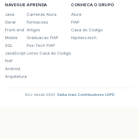
NAVEGUE
APRENDA
CONHECA O GRUPO
Java
Carreiras Alura
Alura
Geral
Formacoes
FIAP
Front-end
Artigos
Casa do Codigo
Mobile
Graduacao FIAP
Hipsters.tech
SQL
Pos-Tech FIAP
JavaScript
Livros Casa do Codigo
PHP
Android
Arquitetura
GUJ: desde 2002.
·
Saiba mais
·
Contribuidores
·
LGPD