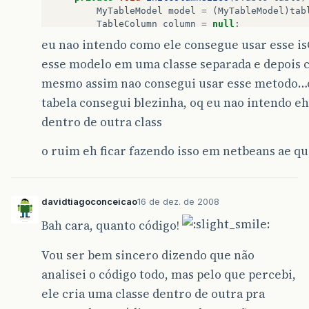
MyTableModel
model
=
(
MyTableModel
)
tab
TableColumn
column
=
null
;
Component
comp
=
null
;
eu nao intendo como ele consegue usar esse isC
int
headerWidth
=
0
;
esse modelo em uma classe separada e depois
int
cellWidth
=
0
;
Object
[]
longValues
=
model
.
longValues
mesmo assim nao consegui usar esse metodo…
TableCellRenderer
headerRenderer
=
tabela consegui blezinha, oq eu nao intendo eh
table
.
getTableHeader
().
getDefaultR
dentro de outra class
for
(
int
i
=
0
;
i
&
lt
;
5
;
i
++
)
{
column
=
table
.
getColumnModel
().
ge
o ruim eh ficar fazendo isso em netbeans ae q
comp
=
headerRenderer
.
getTableCell
null
,
column
.
false
,
false
,
davidtiagoconceicao
16 de dez. de 2008
headerWidth
=
comp
.
getPreferredSiz
Bah cara, quanto código!
comp
=
table
.
getDefaultRenderer
(
mo
getTableCellRende
Vou ser bem sincero dizendo que não
table
,
longVa
analisei o código todo, mas pelo que percebi,
false
,
false
,
cellWidth
=
comp
.
getPreferredSize
(
ele cria uma classe dentro de outra pra