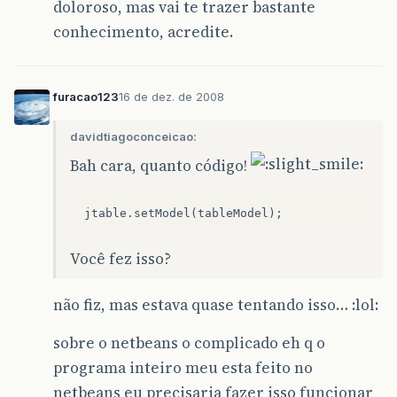
"N
doloroso, mas vai te trazer bastante
ne
conhecimento, acredite.
public
int
getColumnCount
()
{
return
columnNames
.
length
;
}
furacao123
16 de dez. de 2008
public
int
getRowCount
()
{
davidtiagoconceicao:
return
data
.
length
;
}
Bah cara, quanto código!
public
String
getColumnName
(
int
col
)
{
return
columnNames
[
col
]
;
}
public
Object
getValueAt
(
int
row
,
int
Você fez isso?
return
data
[
row
][
col
]
;
}
não fiz, mas estava quase tentando isso… :lol:
/*
         * JTable uses this method to determin
sobre o netbeans o complicado eh q o
         * editor for each cell.  If we didn't
programa inteiro meu esta feito no
         * then the last column would contain 
netbeans eu precisaria fazer isso funcionar
         * rather than a check box.