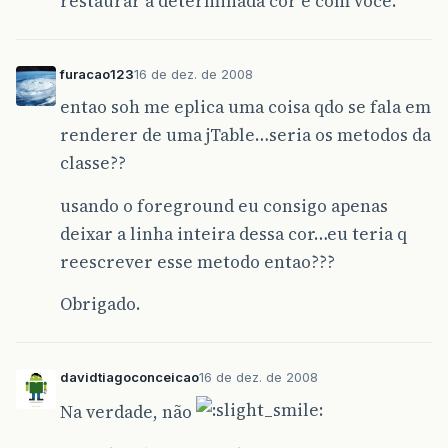
restaurar a determinada cor é com você.
furacao123
16 de dez. de 2008
entao soh me eplica uma coisa qdo se fala em
renderer de uma jTable…seria os metodos da
classe??
usando o foreground eu consigo apenas
deixar a linha inteira dessa cor…eu teria q
reescrever esse metodo entao???
Obrigado.
davidtiagoconceicao
16 de dez. de 2008
Na verdade, não