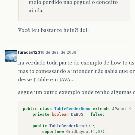
meio perdido nao peguei o conceito
ainda.
Você leu bastante hein?! :lol:
furacao123
16 de dez. de 2008
na verdade toda parte de exemplo de how to u
mas to comessando a intender não sabia que er
desse JTable em JAVA…
segue um outro exemplo onde tenho algumas 
public
class
TableRenderDemo
extends
JPanel
{
private
boolean
DEBUG
=
false
;
public
TableRenderDemo
()
{
super
(
new
GridLayout
(
1
,
0
));