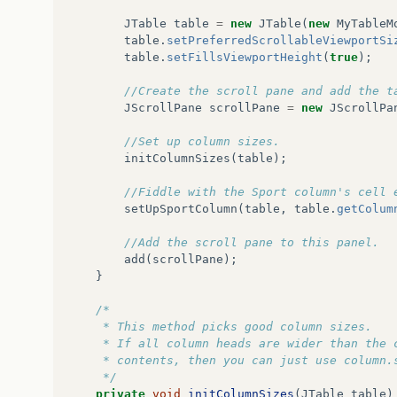
JTable
table
=
new
JTable
(
new
MyTableM
table
.
setPreferredScrollableViewportSi
table
.
setFillsViewportHeight
(
true
);
//Create the scroll pane and add the t
JScrollPane
scrollPane
=
new
JScrollPa
//Set up column sizes.
initColumnSizes
(
table
);
//Fiddle with the Sport column's cell 
setUpSportColumn
(
table
,
table
.
getColum
//Add the scroll pane to this panel.
add
(
scrollPane
);
}
/*
     * This method picks good column sizes.
     * If all column heads are wider than the 
     * contents, then you can just use column.
     */
private
void
initColumnSizes
(
JTable
table
)