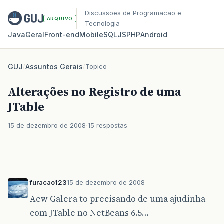
Discussoes de Programacao e
ARQUIVO
Tecnologia
Java
Geral
Front‑end
Mobile
SQL
JS
PHP
Android
GUJ
/
Assuntos Gerais
/
Topico
Alterações no Registro de uma
JTable
15 de dezembro de 2008
15 respostas
furacao123
15 de dezembro de 2008
Aew Galera to precisando de uma ajudinha
com JTable no NetBeans 6.5…