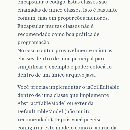
encapsular o código. Estas classes são
if
(
DEBUG
)
{
System
.
out
.
println
(
"Initializi
chamadas de inner classes. Isto é bastante
+
i
+
". "
comum, mas em proporções menores.
+
"headerWi
+
"; cellWi
Encapsular muitas classes não é
}
recomendado como boa prática de
column
.
setPreferredWidth
(
Math
.
max
(
programação.
}
No caso o autor provavelmente criou as
}
classes dentro de uma principal para
public
void
setUpSportColumn
(
JTable
table
,
simplificar o exemplo e poder colocá-lo
TableColumn
s
//Set up the editor for the sport cell
dentro de um único arquivo java.
JComboBox
comboBox
=
new
JComboBox
();
comboBox
.
addItem
(
"Tolerancia"
);
Você precisa implementar o isCellEditable
comboBox
.
addItem
(
"Livre"
);
dentro de uma classe que implemente
comboBox
.
addItem
(
"Automatico"
);
sportColumn
.
setCellEditor
(
new
DefaultC
AbstractTableModel ou extenda
DefaultTableModel (não muito
//Set up tool tips for the sport cells
DefaultTableCellRenderer
renderer
=
recomendado). Depois você precisa
new
DefaultTableCellRenderer
()
configurar este modelo como o padrão da
renderer
.
setToolTipText
(
"Click for com