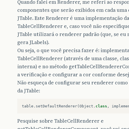
Quando falei em Renderer, me referi ao respon
componentes que serão exibidos em cada uma d
JTable. Este Renderer é uma implementação da
TableCellRenderer e, caso você não especifiq
JTable utilizará o renderer padrão (que, se eu
gera JLabels).
Ou seja, o que você precisa fazer é: implementa
TableCellRenderer (através de uma classe, cla
interna) e no método getTableCellRendererC
a verificação e configurar a cor conforme desej
Não esqueça de configurar seu renderer como
da JTable:
table
.
setDefaultRenderer
(
Object
.
class
,
impleme
Pesquise sobre TableCellRenderer e