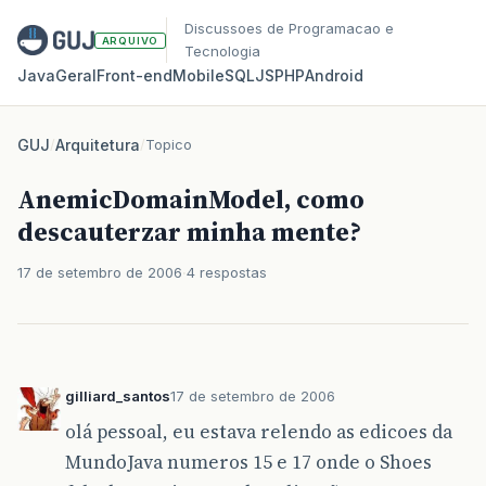
Discussoes de Programacao e
ARQUIVO
Tecnologia
Java
Geral
Front‑end
Mobile
SQL
JS
PHP
Android
GUJ
/
Arquitetura
/
Topico
AnemicDomainModel, como
descauterzar minha mente?
17 de setembro de 2006
4 respostas
gilliard_santos
17 de setembro de 2006
olá pessoal, eu estava relendo as edicoes da
MundoJava numeros 15 e 17 onde o Shoes