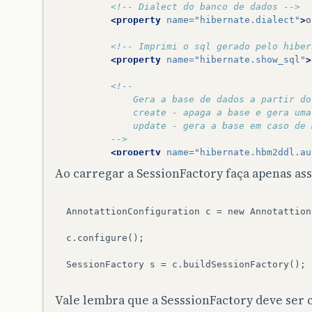
<!-- Dialect do banco de dados -->
<property
name=
"hibernate.dialect"
>
o
<!-- Imprimi o sql gerado pelo hiber
<property
name=
"hibernate.show_sql"
>
<!-- 
        	Gera a base de dados a parti
        	create - apaga a base e gera u
        	update - gera a base em ca
        -->
<property
name=
"hibernate.hbm2ddl.au
Ao carregar a SessionFactory faça apenas as
<!-- Classes que são mapeadas no hib
<mapping
class=
"br.com.exemplo.Produ
</session-factory>
AnnotattionConfiguration c = new Annotattion
</hibernate-configuration>
c.configure();

Vale lembra que a SesssionFactory deve ser 