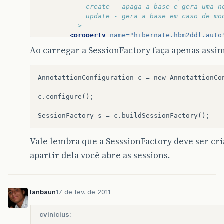
        	create - apaga a base e gera uma 
        	update - gera a base em caso 
        -->
<property
name=
"hibernate.hbm2ddl.auto
Ao carregar a SessionFactory faça apenas assim
<!-- Classes que são mapeadas no hiber
<mapping
class=
"br.com.exemplo.Produto
</session-factory>
AnnotattionConfiguration c = new AnnotattionCon
</hibernate-configuration>
c.configure();

Vale lembra que a SesssionFactory deve ser cr
apartir dela você abre as sessions.
lanbaun
17 de fev. de 2011
cvinicius: