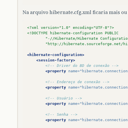
Na arquivo hibernate.cfg.xml ficaria mais o
<?xml version="1.0" encoding="UTF-8"?>
<!DOCTYPE hibernate-configuration PUBLIC
		"-//Hibernate/Hibernate Configurati
		"http://hibernate.sourceforge.net/h
<hibernate-configuration>
<session-factory>
<!-- Driver do BD de conexão -->
<property
name=
"hibernate.connection
<!-- Endereço de conexão -->
<property
name=
"hibernate.connection
<!-- Usuário -->
<property
name=
"hibernate.connection
<!-- Senha -->
<property
name=
"hibernate.connection