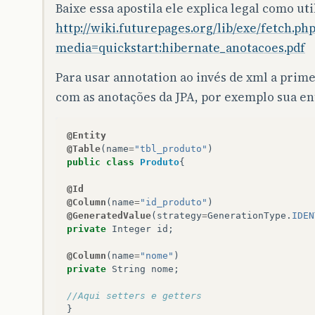
Baixe essa apostila ele explica legal como ut
http://wiki.futurepages.org/lib/exe/fetch.ph
media=quickstart:hibernate_anotacoes.pdf
Para usar annotation ao invés de xml a prim
com as anotações da JPA, por exemplo sua en
@Entity
@Table
(
name
=
"tbl_produto"
)
public
class
Produto
{
@Id
@Column
(
name
=
"id_produto"
)
@GeneratedValue
(
strategy
=
GenerationType
.
IDEN
private
Integer
id
;
@Column
(
name
=
"nome"
)
private
String
nome
;
//Aqui setters e getters
}