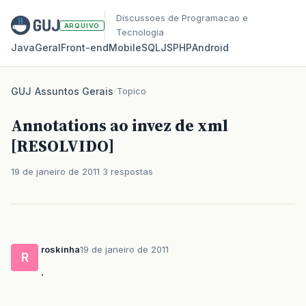
Discussoes de Programacao e
ARQUIVO
Tecnologia
Java
Geral
Front‑end
Mobile
SQL
JS
PHP
Android
GUJ
/
Assuntos Gerais
/
Topico
Annotations ao invez de xml
[RESOLVIDO]
19 de janeiro de 2011
3 respostas
roskinha
19 de janeiro de 2011
R
.