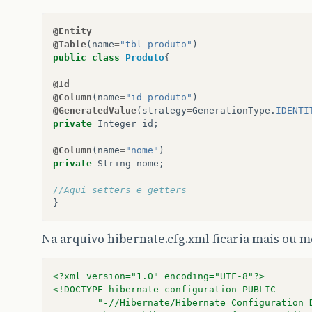
@Entity
@Table
(
name
=
"tbl_produto"
)
public
class
Produto
{
@Id
@Column
(
name
=
"id_produto"
)
@GeneratedValue
(
strategy
=
GenerationType
.
IDENTI
private
Integer
id
;
@Column
(
name
=
"nome"
)
private
String
nome
;
//Aqui setters e getters
}
Na arquivo hibernate.cfg.xml ficaria mais ou m
<?xml version="1.0" encoding="UTF-8"?>
<!DOCTYPE hibernate-configuration PUBLIC
		"-//Hibernate/Hibernate Configuration 