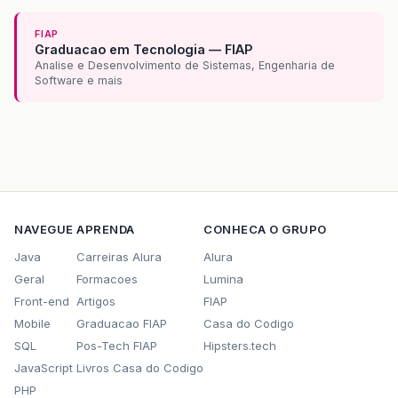
FIAP
Graduacao em Tecnologia — FIAP
Analise e Desenvolvimento de Sistemas, Engenharia de
Software e mais
NAVEGUE
APRENDA
CONHECA O GRUPO
Java
Carreiras Alura
Alura
Geral
Formacoes
Lumina
Front-end
Artigos
FIAP
Mobile
Graduacao FIAP
Casa do Codigo
SQL
Pos-Tech FIAP
Hipsters.tech
JavaScript
Livros Casa do Codigo
PHP