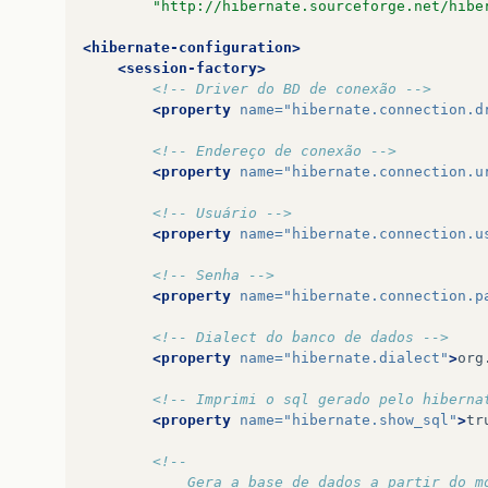
		"http://hibernate.sourceforge.net/hib
<hibernate-configuration>
<session-factory>
<!-- Driver do BD de conexão -->
<property
name=
"hibernate.connection.d
<!-- Endereço de conexão -->
<property
name=
"hibernate.connection.u
<!-- Usuário -->
<property
name=
"hibernate.connection.u
<!-- Senha -->
<property
name=
"hibernate.connection.p
<!-- Dialect do banco de dados -->
<property
name=
"hibernate.dialect"
>
org
<!-- Imprimi o sql gerado pelo hiberna
<property
name=
"hibernate.show_sql"
>
tr
<!-- 
        	Gera a base de dados a partir d