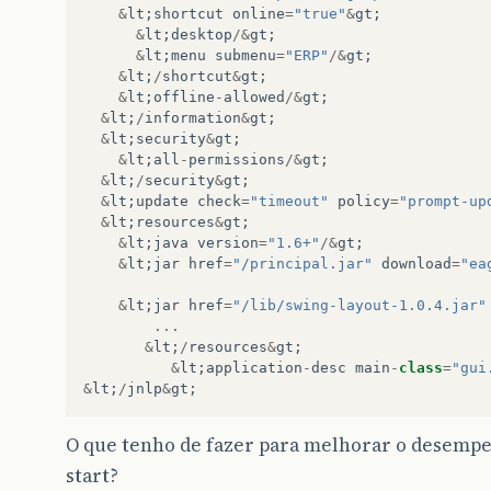
&
lt
;
shortcut
online
=
"true"
&
gt
;
&
lt
;
desktop
/&
gt
;
&
lt
;
menu
submenu
=
"ERP"
/&
gt
;
&
lt
;
/
shortcut
&
gt
;
&
lt
;
offline
-
allowed
/&
gt
;
&
lt
;
/
information
&
gt
;
&
lt
;
security
&
gt
;
&
lt
;
all
-
permissions
/&
gt
;
&
lt
;
/
security
&
gt
;
&
lt
;
update
check
=
"timeout"
policy
=
"prompt-up
&
lt
;
resources
&
gt
;
&
lt
;
java
version
=
"1.6+"
/&
gt
;
&
lt
;
jar
href
=
"/principal.jar"
download
=
"ea
&
lt
;
jar
href
=
"/lib/swing-layout-1.0.4.jar"
...
&
lt
;
/
resources
&
gt
;
&
lt
;
application
-
desc
main
-
class
=
"gui
&
lt
;
/
jnlp
&
gt
;
O que tenho de fazer para melhorar o desempe
start?