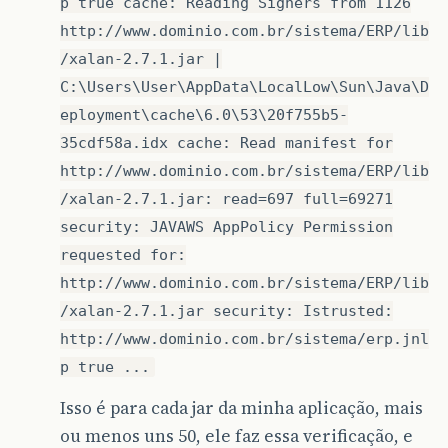
p true cache: Reading Signers from 1126
http://www.dominio.com.br/sistema/ERP/lib
/xalan-2.7.1.jar |
C:\Users\User\AppData\LocalLow\Sun\Java\D
eployment\cache\6.0\53\20f755b5-
35cdf58a.idx cache: Read manifest for
http://www.dominio.com.br/sistema/ERP/lib
/xalan-2.7.1.jar: read=697 full=69271
security: JAVAWS AppPolicy Permission
requested for:
http://www.dominio.com.br/sistema/ERP/lib
/xalan-2.7.1.jar security: Istrusted:
http://www.dominio.com.br/sistema/erp.jnl
p true ...
Isso é para cada jar da minha aplicação, mais
ou menos uns 50, ele faz essa verificação, e