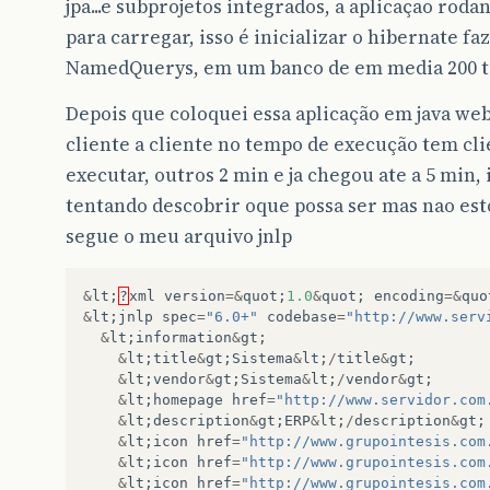
jpa...e subprojetos integrados, a aplicaçao rod
para carregar, isso é inicializar o hibernate fa
NamedQuerys, em um banco de em media 200 t
Depois que coloquei essa aplicação em java web 
cliente a cliente no tempo de execução tem cl
executar, outros 2 min e ja chegou ate a 5 min
tentando descobrir oque possa ser mas nao es
segue o meu arquivo jnlp
&
lt
;
?
xml
version
=&
quot
;
1.0
&
quot
;
encoding
=&
quo
&
lt
;
jnlp
spec
=
"6.0+"
codebase
=
"http://www.serv
&
lt
;
information
&
gt
;
&
lt
;
title
&
gt
;
Sistema
&
lt
;
/
title
&
gt
;
&
lt
;
vendor
&
gt
;
Sistema
&
lt
;
/
vendor
&
gt
;
&
lt
;
homepage
href
=
"http://www.servidor.com
&
lt
;
description
&
gt
;
ERP
&
lt
;
/
description
&
gt
;
&
lt
;
icon
href
=
"http://www.grupointesis.com
&
lt
;
icon
href
=
"http://www.grupointesis.com
&
lt
;
icon
href
=
"http://www.grupointesis.com