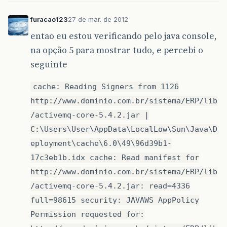
furacao123
27 de mar. de 2012
entao eu estou verificando pelo java console,
na opção 5 para mostrar tudo, e percebi o
seguinte
cache: Reading Signers from 1126
http://www.dominio.com.br/sistema/ERP/lib
/activemq-core-5.4.2.jar |
C:\Users\User\AppData\LocalLow\Sun\Java\D
eployment\cache\6.0\49\96d39b1-
17c3eb1b.idx cache: Read manifest for
http://www.dominio.com.br/sistema/ERP/lib
/activemq-core-5.4.2.jar: read=4336
full=98615 security: JAVAWS AppPolicy
Permission requested for: