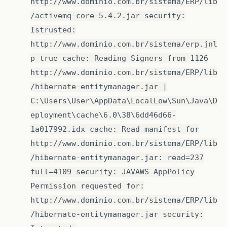
http://www.dominio.com.br/sistema/ERP/lib
/activemq-core-5.4.2.jar security:
Istrusted:
http://www.dominio.com.br/sistema/erp.jnl
p true cache: Reading Signers from 1126
http://www.dominio.com.br/sistema/ERP/lib
/hibernate-entitymanager.jar |
C:\Users\User\AppData\LocalLow\Sun\Java\D
eployment\cache\6.0\38\6dd46d66-
1a017992.idx cache: Read manifest for
http://www.dominio.com.br/sistema/ERP/lib
/hibernate-entitymanager.jar: read=237
full=4109 security: JAVAWS AppPolicy
Permission requested for:
http://www.dominio.com.br/sistema/ERP/lib
/hibernate-entitymanager.jar security: