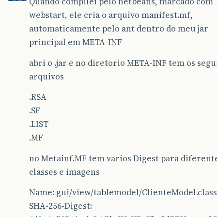
Quando compilei pelo netbeans, marcado com
webstart, ele cria o arquivo manifest.mf,
automaticamente pelo ant dentro do meu jar
principal em META-INF
abri o .jar e no diretorio META-INF tem os segu
arquivos
.RSA
.SF
.LIST
.MF
no Metainf.MF tem varios Digest para diferent
classes e imagens
Name: gui/view/tablemodel/ClienteModel.class
SHA-256-Digest: