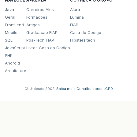
NAVEGUE
APRENDA
CONHECA O GRUPO
Java
Carreiras Alura
Alura
Geral
Formacoes
Lumina
Front-end
Artigos
FIAP
Mobile
Graduacao FIAP
Casa do Codigo
SQL
Pos-Tech FIAP
Hipsters.tech
JavaScript
Livros Casa do Codigo
PHP
Android
Arquitetura
GUJ: desde 2002.
·
Saiba mais
·
Contribuidores
·
LGPD