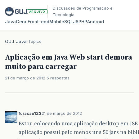
Discussoes de Programacao e
ARQUIVO
Tecnologia
Java
Geral
Front‑end
Mobile
SQL
JS
PHP
Android
GUJ
/
Java
/
Topico
Aplicação em Java Web start demora
muito para carregar
21 de março de 2012
5 respostas
furacao123
21 de março de 2012
Estou colocando uma aplicação desktop em JSE p
aplicação possui pelo menos uns 50 jars na bibl