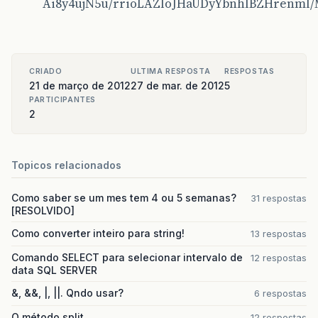
Ai8y4ujN5u/rrioLAZloJHaUDyYbnhlBZHrenml
CRIADO
ULTIMA RESPOSTA
RESPOSTAS
21 de março de 2012
27 de mar. de 2012
5
PARTICIPANTES
2
Topicos relacionados
Como saber se um mes tem 4 ou 5 semanas?
31 respostas
[RESOLVIDO]
Como converter inteiro para string!
13 respostas
Comando SELECT para selecionar intervalo de
12 respostas
data SQL SERVER
&, &&, |, ||. Qndo usar?
6 respostas
O método split
12 respostas