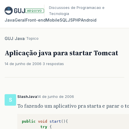
Discussoes de Programacao e
ARQUIVO
Tecnologia
Java
Geral
Front‑end
Mobile
SQL
JS
PHP
Android
GUJ
/
Java
/
Topico
Aplicação java para startar Tomcat
14 de junho de 2006
3 respostas
SlashJava
14 de junho de 2006
S
To fazendo um aplicativo pra starta e parar o
public
void
start
(){
try
{