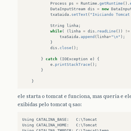
Process
ps
=
Runtime
.
getRuntime
().
DataInputStream
dis
=
new
DataInpu
txaSaida
.
setText
(
"Iniciando Tomcat
String
linha
;
while
(
(
linha
=
dis
.
readLine
())
!=
txaSaida
.
append
(
linha
+
"\n"
);
}
dis
.
close
();
}
catch
(
IOException
e
)
{
e
.
printStackTrace
();
}
}
ele starta o tomcat e funciona, mas queria e el
exibidas pelo tomcat q sao:
Using CATALINA_BASE:   C:\Tomcat

Using CATALINA_HOME:   C:\Tomcat

Using CATALINA_TMPDIR: C:\Tomcat\temp
