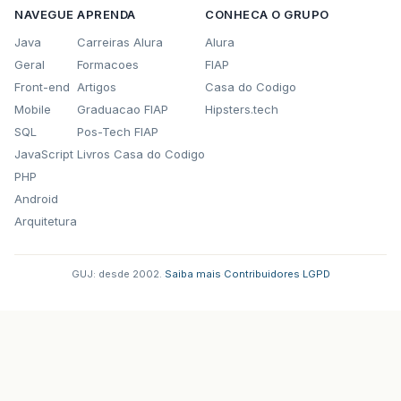
NAVEGUE
APRENDA
CONHECA O GRUPO
Java
Carreiras Alura
Alura
Geral
Formacoes
FIAP
Front-end
Artigos
Casa do Codigo
Mobile
Graduacao FIAP
Hipsters.tech
SQL
Pos-Tech FIAP
JavaScript
Livros Casa do Codigo
PHP
Android
Arquitetura
GUJ: desde 2002.
·
Saiba mais
·
Contribuidores
·
LGPD