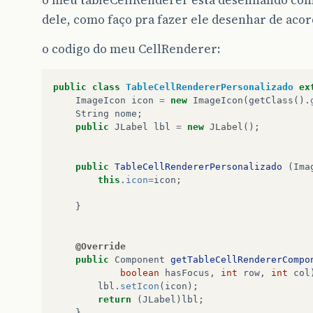
dele, como faço pra fazer ele desenhar de aco
o codigo do meu CellRenderer:
public
class
TableCellRendererPersonalizado
ex
ImageIcon
icon
=
new
ImageIcon
(
getClass
().
String
nome
;
public
JLabel
lbl
=
new
JLabel
();
public
TableCellRendererPersonalizado
(
Ima
this
.
icon
=
icon
;
}
@Override
public
Component
getTableCellRendererCompo
boolean
hasFocus
,
int
row
,
int
col
lbl
.
setIcon
(
icon
);
return
(
JLabel
)
lbl
;
}