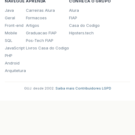
NAVEGUE
APRENDA
CONHECA O GRUPO
Java
Carreiras Alura
Alura
Geral
Formacoes
FIAP
Front-end
Artigos
Casa do Codigo
Mobile
Graduacao FIAP
Hipsters.tech
SQL
Pos-Tech FIAP
JavaScript
Livros Casa do Codigo
PHP
Android
Arquitetura
GUJ: desde 2002.
·
Saiba mais
·
Contribuidores
·
LGPD