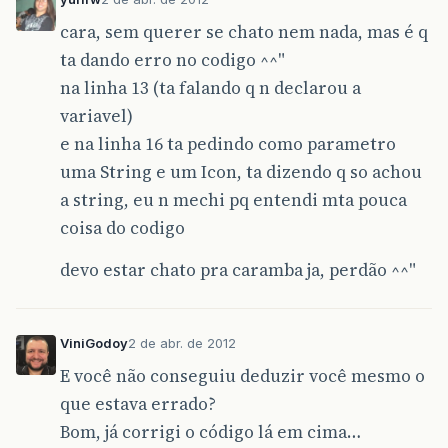
cara, sem querer se chato nem nada, mas é q
ta dando erro no codigo ^^"
na linha 13 (ta falando q n declarou a
variavel)
e na linha 16 ta pedindo como parametro
uma String e um Icon, ta dizendo q so achou
a string, eu n mechi pq entendi mta pouca
coisa do codigo
devo estar chato pra caramba ja, perdão ^^"
ViniGodoy
2 de abr. de 2012
E você não conseguiu deduzir você mesmo o
que estava errado?
Bom, já corrigi o código lá em cima…