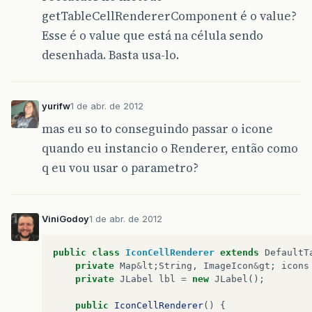
getTableCellRendererComponent é o value?
Esse é o value que está na célula sendo
desenhada. Basta usa-lo.
yurifw
1 de abr. de 2012
mas eu so to conseguindo passar o icone
quando eu instancio o Renderer, então como
q eu vou usar o parametro?
ViniGodoy
1 de abr. de 2012
public
class
IconCellRenderer
extends
DefaultT
private
Map
&
lt
;
String
,
ImageIcon
&
gt
;
icons
private
JLabel
lbl
=
new
JLabel
();
public
IconCellRenderer
()
{