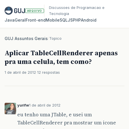
Discussoes de Programacao e
ARQUIVO
Tecnologia
Java
Geral
Front‑end
Mobile
SQL
JS
PHP
Android
GUJ
/
Assuntos Gerais
/
Topico
Aplicar TableCellRenderer apenas
pra uma celula, tem como?
1 de abril de 2012
12 respostas
yurifw
1 de abril de 2012
eu tenho uma JTable, e usei um
TableCellRenderer pra mostrar um icone