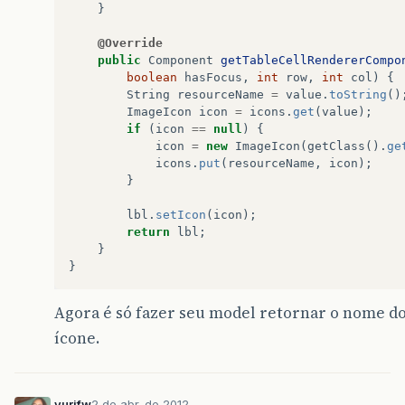
}
@Override
public
Component
getTableCellRendererCompo
boolean
hasFocus
,
int
row
,
int
col
)
{
String
resourceName
=
value
.
toString
()
ImageIcon
icon
=
icons
.
get
(
value
);
if
(
icon
==
null
)
{
icon
=
new
ImageIcon
(
getClass
().
ge
icons
.
put
(
resourceName
,
icon
);
}
lbl
.
setIcon
(
icon
);
return
lbl
;
}
}
Agora é só fazer seu model retornar o nome do
ícone.
yurifw
2 de abr. de 2012