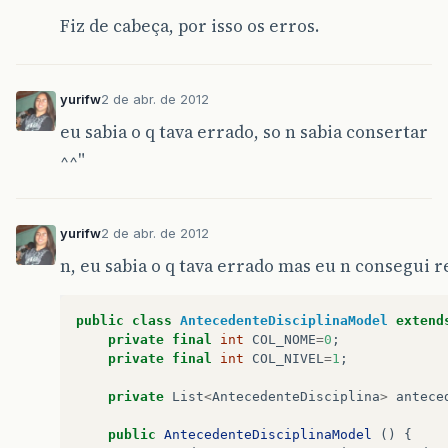
Fiz de cabeça, por isso os erros.
yurifw
2 de abr. de 2012
eu sabia o q tava errado, so n sabia consertar
^^"
yurifw
2 de abr. de 2012
n, eu sabia o q tava errado mas eu n consegui r
public
class
AntecedenteDisciplinaModel
extend
private
final
int
COL_NOME
=
0
;
private
final
int
COL_NIVEL
=
1
;
private
List
<
AntecedenteDisciplina
>
antece
public
AntecedenteDisciplinaModel
()
{