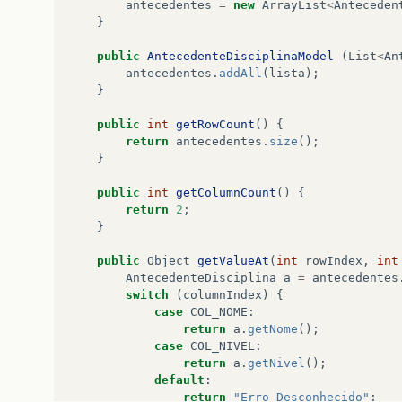
antecedentes
=
new
ArrayList
<
Anteceden
}
public
AntecedenteDisciplinaModel
(
List
<
An
antecedentes
.
addAll
(
lista
);
}
public
int
getRowCount
()
{
return
antecedentes
.
size
();
}
public
int
getColumnCount
()
{
return
2
;
}
public
Object
getValueAt
(
int
rowIndex
,
int
AntecedenteDisciplina
a
=
antecedentes
switch
(
columnIndex
)
{
case
COL_NOME
:
return
a
.
getNome
();
case
COL_NIVEL
:
return
a
.
getNivel
();
default
:
return
"Erro Desconhecido"
;