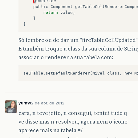
return
String
.
class
;
@
Override
}
public
Component
getTableCellRendererCompo
}
return
value
;
}
@Override
}
public
boolean
isCellEditable
(
int
row
,
in
if
(
col
==
COL_NIVEL
)
Só lembre-se de dar um "fireTableCellUpdated"
return
false
;
E também troque a class da sua coluna de String.
return
true
;
}
associar o renderer a sua tabela com:
public
void
excluir
(
int
row
)
{
antecedentes
.
remove
(
row
);
fireTableDataChanged
();
}
public
void
inserir
(
AntecedenteDisciplina
antecedentes
.
add
(
a
);
yurifw
2 de abr. de 2012
fireTableDataChanged
();
cara, n teve jeito, n consegui, tentei tudo q
}
vc disse mas n resolveu, agora nem o icone
public
void
inserir
()
{
aparece mais na tabela =/
AntecedenteDisciplina
a
=
new
Antecede
JLabel
label
=
new
JLabel
(
new
javax
.
swi