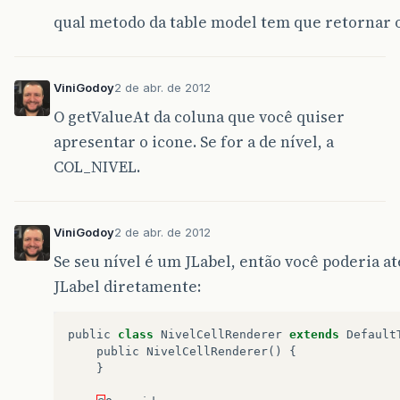
}
qual metodo da table model tem que retornar 
}
@Override
public
void
setValueAt
(
Object
valor
,
int
ViniGodoy
2 de abr. de 2012
AntecedenteDisciplina
a
=
antecedentes
O getValueAt da coluna que você quiser
if
(
col
==
COL_NOME
)
{
//antecedentes.get(row).setNome(va
apresentar o icone. Se for a de nível, a
a
.
setNome
(
valor
.
toString
());
COL_NIVEL.
}
if
(
col
==
COL_NIVEL
)
{
//antecedentes.get(row).setNivel((
a
.
setNivel
((
JLabel
)
valor
);
ViniGodoy
2 de abr. de 2012
}
Se seu nível é um JLabel, então você poderia a
fireTableDataChanged
();
JLabel diretamente:
}
@Override
public
Class
getColumnClass
(
int
col
)
{
public
class
NivelCellRenderer
extends
Default
if
(
col
==
COL_NIVEL
)
public
NivelCellRenderer
()
{
return
Icon
.
class
;
}
else
{