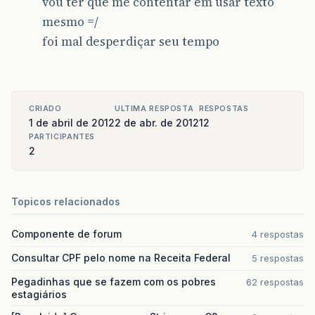
vou ter que me contentar em usar texto
a
.
setNivel
(
label
);
mesmo =/
a
.
setNome
(
""
);
antecedentes
.
add
(
a
);
foi mal desperdiçar seu tempo
fireTableDataChanged
();
}
@Override
public
String
getColumnName
(
int
col
)
{
CRIADO
ULTIMA RESPOSTA
RESPOSTAS
if
(
col
==
COL_NIVEL
)
1 de abril de 2012
2 de abr. de 2012
12
return
"Nivel"
;
PARTICIPANTES
if
(
col
==
COL_NOME
)
2
return
"Nome"
;
return
"Erro"
;
}
Topicos relacionados
Componente de forum
4 respostas
}
Consultar CPF pelo nome na Receita Federal
5 respostas
Pegadinhas que se fazem com os pobres
62 respostas
estagiários