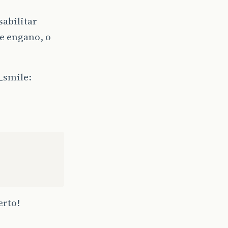
sabilitar
e engano, o
erto!