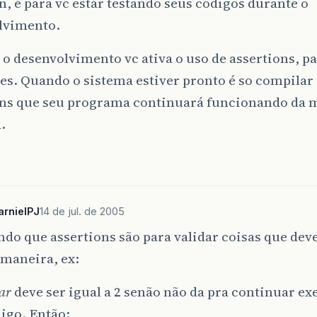
n, é para vc estár testando seus codigos durante o
lvimento.
o desenvolvimento vc ativa o uso de assertions, pa
es. Quando o sistema estiver pronto é so compilar 
ons que seu programa continuará funcionando da
.
arnielPJ
14 de jul. de 2005
do que assertions são para validar coisas que dev
 maneira, ex:
ar
deve ser igual a 2 senão não da pra continuar e
igo. Então: