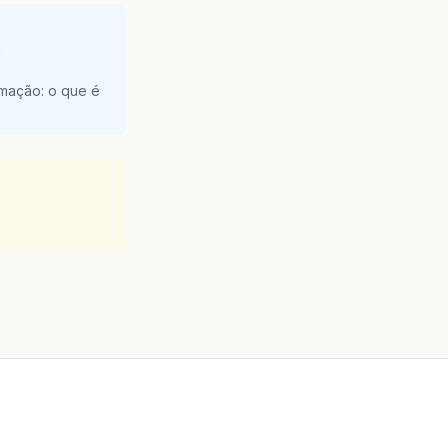
e
amação: o que é