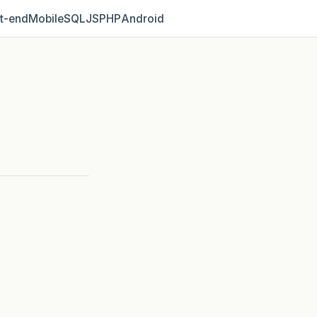
t‑end
Mobile
SQL
JS
PHP
Android