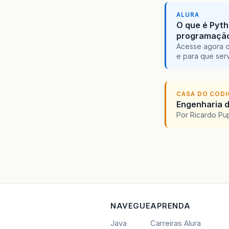
ALURA
O que é Pyth
programaçã
Acesse agora o
e para que serv
CASA DO COD
Engenharia d
Por Ricardo P
NAVEGUE
APRENDA
Java
Carreiras Alura