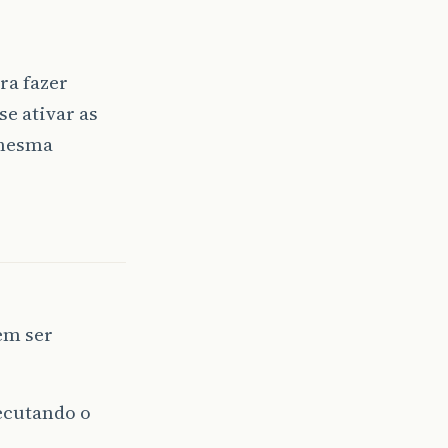
ra fazer
se ativar as
 mesma
em ser
xecutando o