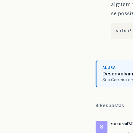
alguem p
se poss
valeu
!
ALURA
Desenvolvim
Sua Carreira e
4 Respostas
sakuraiPJ
S