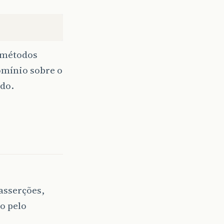
 métodos
omínio sobre o
ado.
asserções,
o pelo