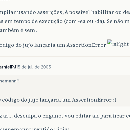
pilar usando asserções, é possível habilitar ou de
s em tempo de execução (com -ea ou -da). Se não m
também é sem.
ódigo do jujo lançaria um AssertionError
arnielPJ
15 de jul. de 2005
nemann”:
 código do jujo lançaria um AssertionError :)
z ai… desculpa o engano. Vou editar ali para ficar c
uenemann! :sentido: :joia: