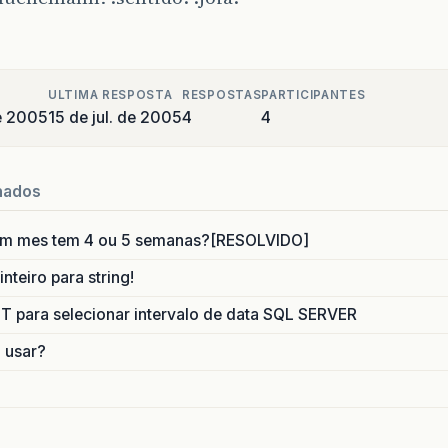
ULTIMA RESPOSTA
RESPOSTAS
PARTICIPANTES
de 2005
15 de jul. de 2005
4
4
nados
um mes tem 4 ou 5 semanas?[RESOLVIDO]
nteiro para string!
para selecionar intervalo de data SQL SERVER
o usar?