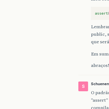
assert
Lembran
public, 
que será
Em suma
abraços
Schuene
S
O padrão
“assert”
compila