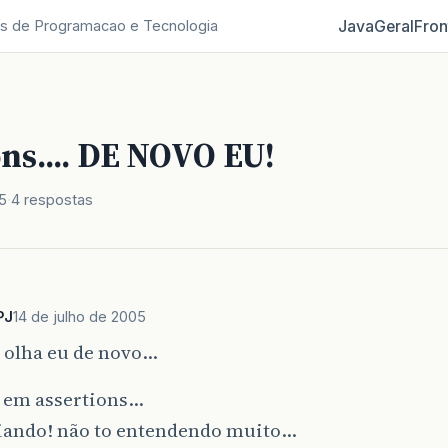
Java
Geral
Fron
s de Programacao e Tecnologia
ns.... DE NOVO EU!
5
4 respostas
PJ
14 de julho de 2005
 olha eu de novo…
o em assertions…
oiando! não to entendendo muito…