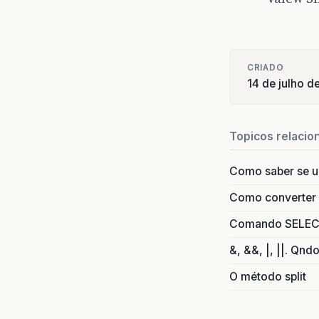
CRIADO
14 de julho 
Topicos relacio
Como saber se 
Como converter i
Comando SELECT 
&, &&, |, ||. Qnd
O método split