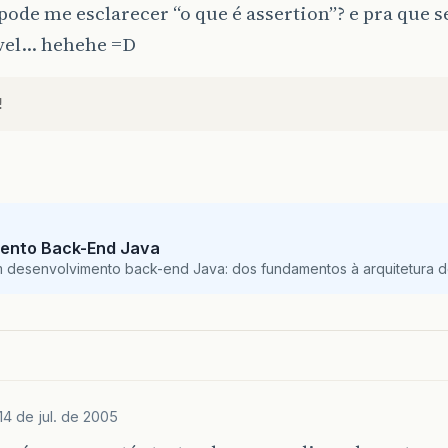
ode me esclarecer “o que é assertion”? e pra que
ível… hehehe =D
!
ento Back-End Java
m desenvolvimento back-end Java: dos fundamentos à arquitetura de
14 de jul. de 2005