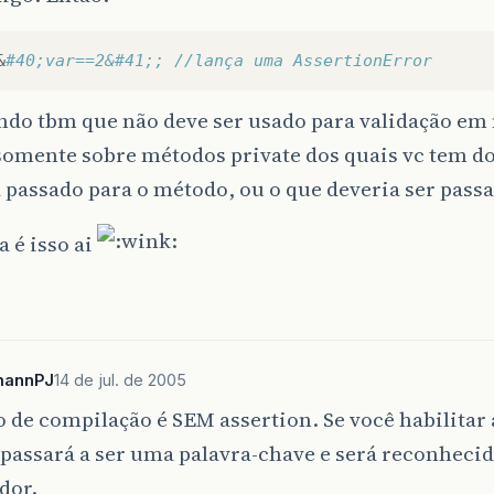
&
#40;var==2&#41;; //lança uma AssertionError
do tbm que não deve ser usado para validação em
somente sobre métodos private dos quais vc tem d
 passado para o método, ou o que deveria ser pass
 é isso ai
!
mannPJ
14 de jul. de 2005
 de compilação é SEM assertion. Se você habilitar 
 passará a ser uma palavra-chave e será reconhecid
dor.