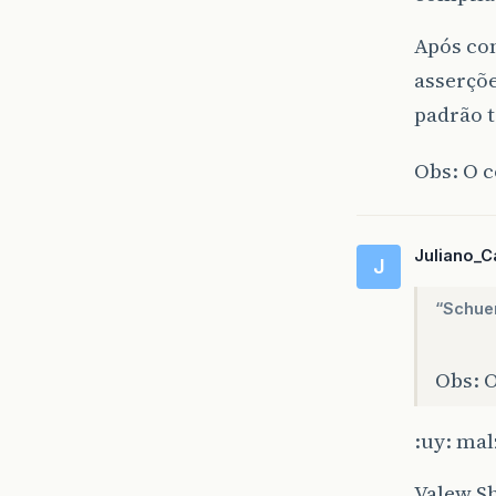
Após com
asserçõe
padrão 
Obs: O c
Juliano_C
J
“Schue
Obs: O
:uy: mal
Valew Sh