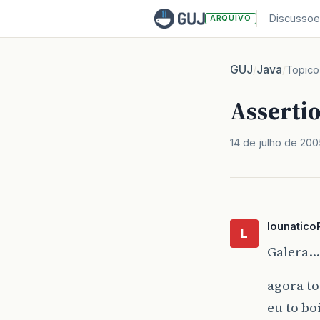
Discussoe
ARQUIVO
GUJ
Java
/
/
Topico
Assertio
14 de julho de 200
lounatico
L
Galera…
agora t
eu to b