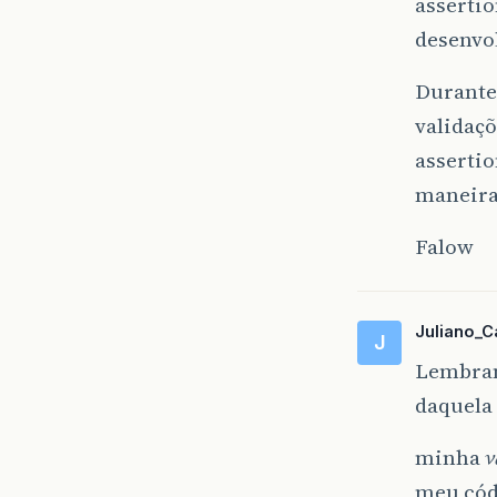
assertio
desenvo
Durante 
validaçõ
asserti
maneira
Falow
Juliano_C
J
Lembran
daquela
minha
v
meu cód