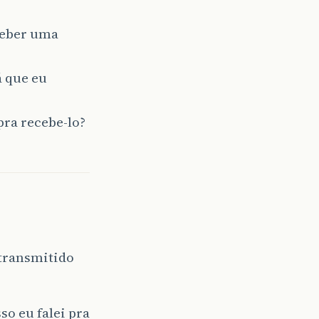
ceber uma
á que eu
pra recebe-lo?
 transmitido
o eu falei pra