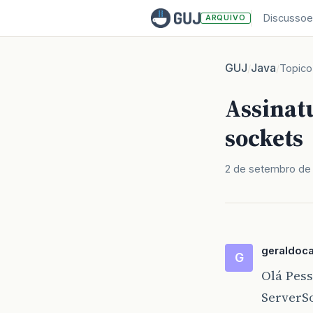
Discussoe
ARQUIVO
GUJ
Java
/
/
Topico
Assinatu
sockets
2 de setembro de 
geraldocan
G
Olá Pess
ServerSo