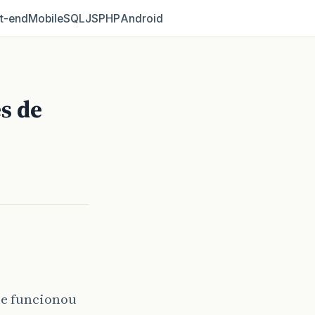
t‑end
Mobile
SQL
JS
PHP
Android
és de
ue funcionou