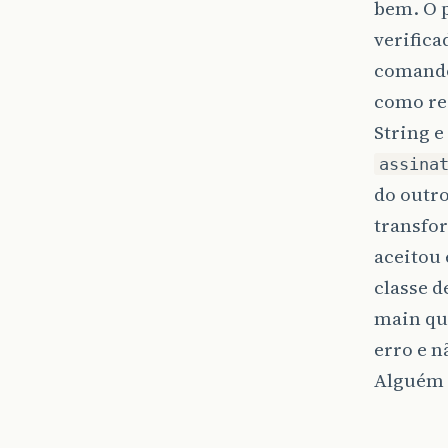
bem. O p
verifica
coman
como rec
String e
assina
do outro
transfor
aceitou
classe d
main qu
erro e 
Alguém 