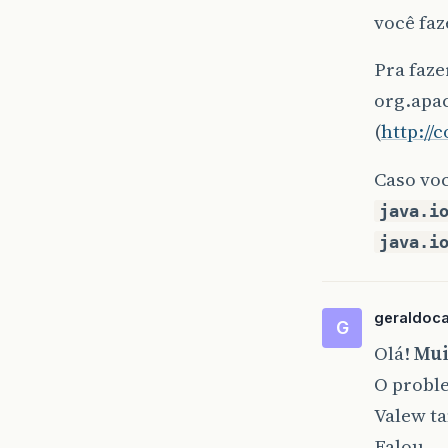
você faz
Pra faze
org.apa
(
http:/
Caso voc
java.i
java.i
geraldocan
G
Olá!
Mui
O probl
Valew ta
Falou