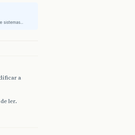
 sistemas...
ificar a
de ler.