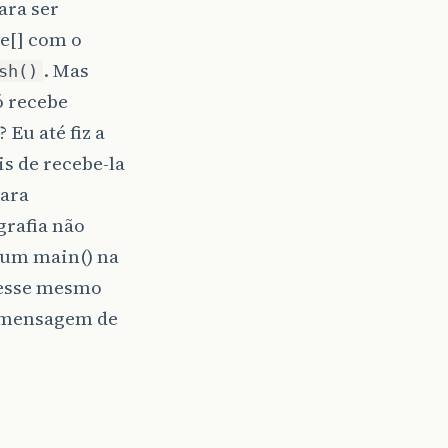
ara ser
te[] com o
. Mas
sh()
 recebe
 Eu até fiz a
s de recebe-la
ara
grafia não
 um main() na
 nesse mesmo
a mensagem de