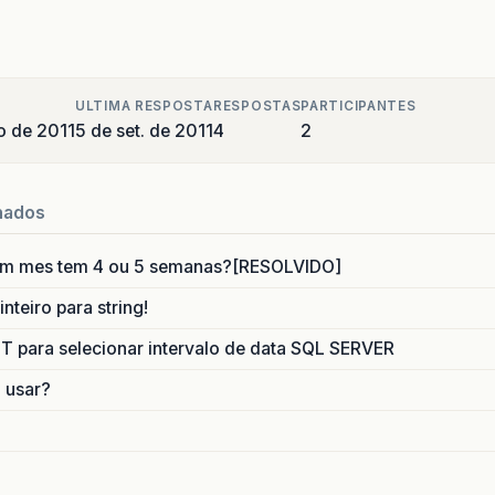
ULTIMA RESPOSTA
RESPOSTAS
PARTICIPANTES
o de 2011
5 de set. de 2011
4
2
nados
um mes tem 4 ou 5 semanas?[RESOLVIDO]
nteiro para string!
para selecionar intervalo de data SQL SERVER
o usar?