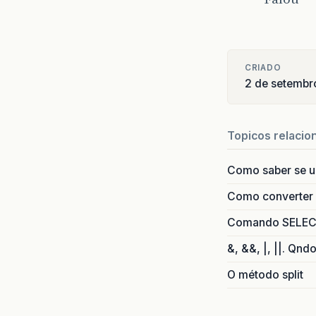
CRIADO
2 de setembr
Topicos relacio
Como saber se 
Como converter i
Comando SELECT 
&, &&, |, ||. Qnd
O método split