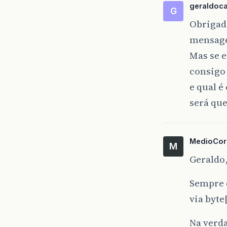
geraldocan
G
Obrigad
mensage
Mas se 
consigo 
e qual é
será que
MedioCor
M
Geraldo
Sempre q
via byte[
Na verda