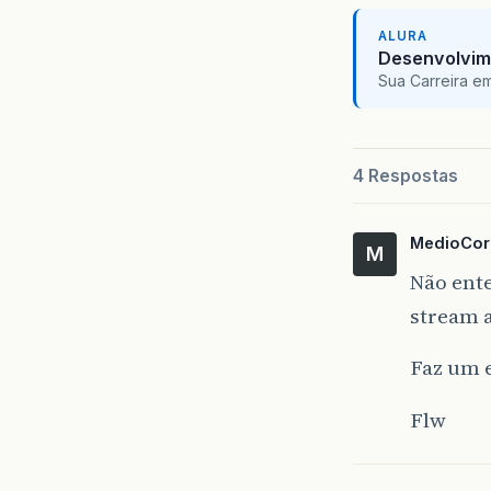
ALURA
Desenvolvim
Sua Carreira e
4 Respostas
MedioCor
M
Não ente
stream a
Faz um 
Flw