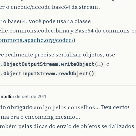
er o encode/decode base64 da stream.
r o base64, você pode usar a classe
che.commons.codec.binary.Base64 do commons-c
/commons.apache.org/codec/
)
e realmente precise serializar objetos, use
e
o.ObjectOutputStream.writeObject(…)
o.ObjectInputStream.readObject()
telli
5 de set. de 2011
to obrigado
amigo pelos conselhos…
Deu certo
!
ema era o enconding mesmo…
mbém pelas dicas do envio de objetos serializados