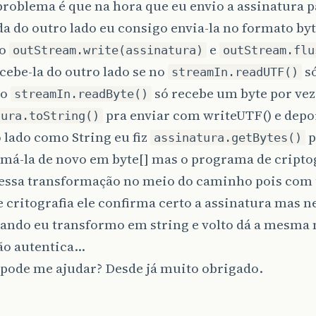
roblema é que na hora que eu envio a assinatura p
da do outro lado eu consigo envia-la no formato by
do
e
outStream.write(assinatura)
outStream.flu
ebe-la do outro lado se no
só
streamIn.readUTF()
 o
só recebe um byte por vez?
streamIn.readByte()
pra enviar com writeUTF() e depoi
tura.toString()
 lado como String eu fiz
p
assinatura.getBytes()
má-la de novo em byte[] mas o programa de cripto
 essa transformação no meio do caminho pois com
e critografia ele confirma certo a assinatura mas
ando eu transformo em string e volto dá a mesm
não autentica…
pode me ajudar? Desde já muito obrigado.