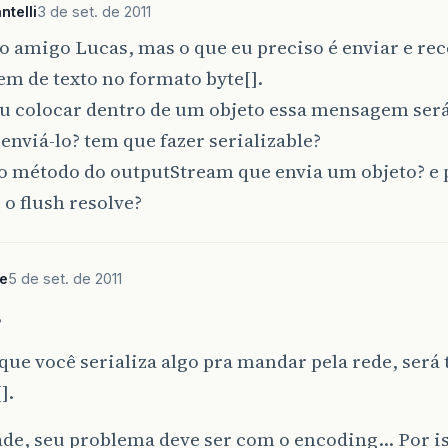
telli
3 de set. de 2011
o amigo Lucas, mas o que eu preciso é enviar e re
m de texto no formato byte[].
eu colocar dentro de um objeto essa mensagem ser
enviá-lo? tem que fazer serializable?
 o método do outputStream que envia um objeto? e 
 o flush resolve?
e
5 de set. de 2011
,
ue você serializa algo pra mandar pela rede, será
].
de, seu problema deve ser com o encoding… Por iss