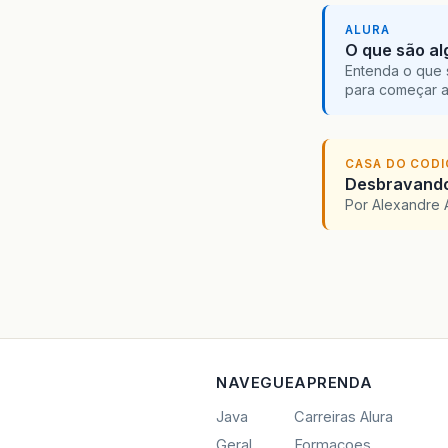
ALURA
O que são al
Entenda o que 
para começar 
CASA DO COD
Desbravando 
Por Alexandre 
NAVEGUE
APRENDA
Java
Carreiras Alura
Geral
Formacoes